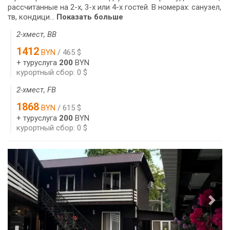
рассчитанные на 2-х, 3-х или 4-х гостей. В номерах: санузел,
тв, кондици...
Показать больше
2-хмест, BB
1412
BYN
/ 465 $
+ туруслуга
200
BYN
курортный сбор: 0 $
2-хмест, FB
1868
BYN
/ 615 $
+ туруслуга
200
BYN
курортный сбор: 0 $