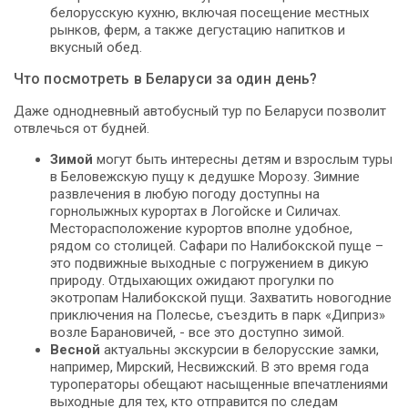
белорусскую кухню, включая посещение местных
рынков, ферм, а также дегустацию напитков и
вкусный обед.
Что посмотреть в Беларуси за один день?
Даже однодневный автобусный тур по Беларуси позволит
отвлечься от будней.
Зимой
могут быть интересны детям и взрослым туры
в Беловежскую пущу к дедушке Морозу. Зимние
развлечения в любую погоду доступны на
горнолыжных курортах в Логойске и Силичах.
Месторасположение курортов вполне удобное,
рядом со столицей. Сафари по Налибокской пуще –
это подвижные выходные с погружением в дикую
природу. Отдыхающих ожидают прогулки по
экотропам Налибокской пущи. Захватить новогодние
приключения на Полесье, съездить в парк «Диприз»
возле Барановичей, - все это доступно зимой.
Весной
актуальны экскурсии в белорусские замки,
например, Мирский, Несвижский. В это время года
туроператоры обещают насыщенные впечатлениями
выходные для тех, кто отправится по следам