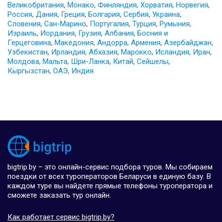
Великобритания
,
Монако
,
Финляндия
,
Хорватия
,
Норвегия
,
Россия
,
Дания
,
Греция
,
Болгария
,
Сербия
,
Украина
,
Словения
,
Сан-Марино
,
Португалия
,
Турция
,
Румыния
,
Израиль
,
Иордания
,
Грузия
,
Албания
,
Босния и
Герцеговина
,
Македония
,
Андорра
,
Армения
,
Азербайджан
,
Узбекистан
,
Ирландия
,
Абхазия
,
Марокко
,
Исландия
,
Иран
,
Молдова
,
Мальта
,
Шри-Ланка
,
Китай
,
Сейшелы
,
Кыргызстан
,
ОАЭ
,
Индия
bigtrip.by – это онлайн-сервис подбора туров. Мы собираем
поездки от всех туроператоров Беларуси в единую базу. В
каждом туре вы найдете прямые телефоны туроператора и
сможете заказать тур онлайн.
Как работает сервис bigtrip.by?