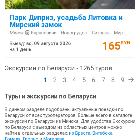
Парк Диприз, усадьба Литовка и
Мирский замок
Минск
Барановичи - Новогрудок - Литовка - Мир
165
BYN
Выезд:
вс, 09 августа 2026
на
1 день
Экскурсии по Беларуси - 1265 туров
1
2
3
4
5
6
7
8
9
Туры и экскурсии по Беларуси
В данном разделе подобраны актуальные поездки по
Беларуси от всех туроператоров. Больше всего в каталоге
экскурсий по Беларуси из Минска. Для удобства Экскурсии
по Беларуси с выездом из областных центров можно
найти в отдельных разделах:
из Бреста
,
Витебска
,
Гомеля
,
Гродно
и
Могилева
.