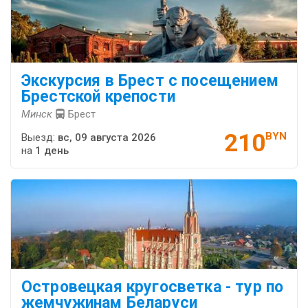
Экскурсия в Брест с посещением
Брестской крепости
Минск
Брест
210
BYN
Выезд:
вс, 09 августа 2026
на
1 день
Островецкая кругосветка - тур по
жемчужинам Беларуси