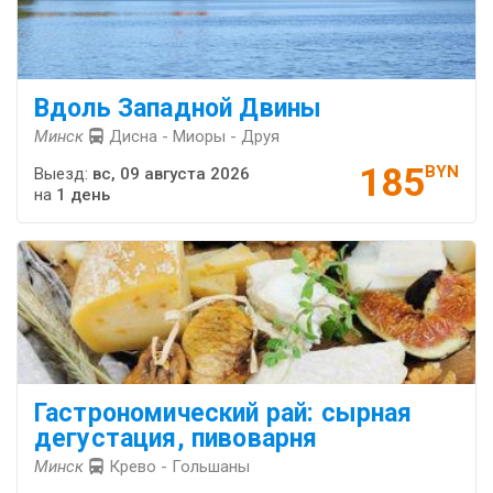
Вдоль Западной Двины
Минск
Дисна - Миоры - Друя
185
BYN
Выезд:
вс, 09 августа 2026
на
1 день
Гастрономический рай: сырная
дегустация, пивоварня
Минск
Крево - Гольшаны