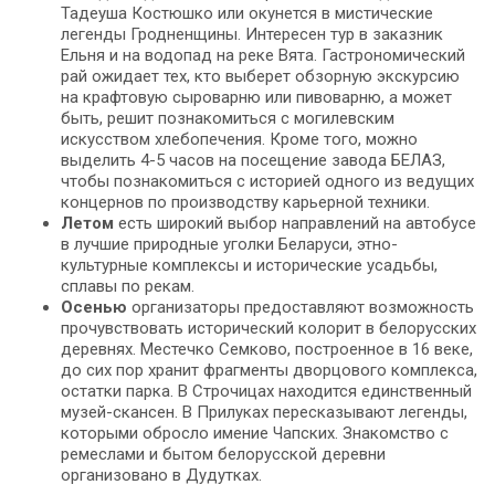
Тадеуша Костюшко или окунется в мистические
легенды Гродненщины. Интересен тур в заказник
Ельня и на водопад на реке Вята. Гастрономический
рай ожидает тех, кто выберет обзорную экскурсию
на крафтовую сыроварню или пивоварню, а может
быть, решит познакомиться с могилевским
искусством хлебопечения. Кроме того, можно
выделить 4-5 часов на посещение завода БЕЛАЗ,
чтобы познакомиться с историей одного из ведущих
концернов по производству карьерной техники.
Летом
есть широкий выбор направлений на автобусе
в лучшие природные уголки Беларуси, этно-
культурные комплексы и исторические усадьбы,
сплавы по рекам.
Осенью
организаторы предоставляют возможность
прочувствовать исторический колорит в белорусских
деревнях. Местечко Семково, построенное в 16 веке,
до сих пор хранит фрагменты дворцового комплекса,
остатки парка. В Строчицах находится единственный
музей-скансен. В Прилуках пересказывают легенды,
которыми обросло имение Чапских. Знакомство с
ремеслами и бытом белорусской деревни
организовано в Дудутках.