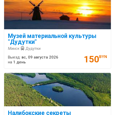
Музей ма­те­ри­аль­ной куль­ту­ры
"Ду­дутки"
Минск
Дудутки
150
BYN
Выезд:
вс, 09 августа 2026
на
1 день
Налибокские секреты