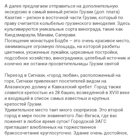
А далее предлагаем отправиться на дополнительную
экскурсию в самый винный регион Грузии (доп. плата).
Кахетия – регион в восточной части Грузии, который по
праву считается колыбелью грузинского виноделия. Здесь
культивируются уникальные сорта винограда, такие как
Киндзмараули, Манави, Саперави.
Посещение монастыря Бодбе – это очень красивое место,
занимающее огромную площадь, на которой разбиты
цветники, ухоженные лужайки, церковные постройки,
подсобное хозяйство, виноградники, целебный источник и
конечно же останки просветительницы Грузии святой
Переезд в Сигнахи, «город любви», расположенный на
горе, Сигнахи привлекает посетителей видом на
Алазанскую долину и Кавказский хребет. Город также
славится крепостью из 28 башен, возведённой в XVIII веке
и входящей в список самых известных и крупных
крепостей Грузии.
Удивительное место таит много сюрпризов. Это второй
город в мире после знаменитого Лас-Вегаса, где вас
поженят в любое время суток! Городской ЗАГС
приглашает влюбленных на торжественное
бракосочетание круглосуточно. Здание очень достойное,