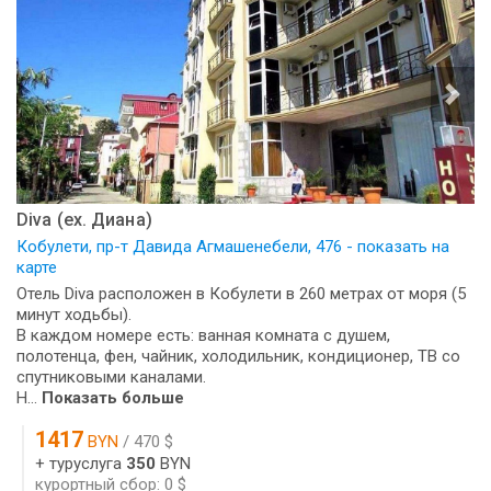
Diva (ех. Диана)
Кобулети, пр-т Давида Агмашенебели, 476 - показать на
карте
Отель Diva расположен в Кобулети в 260 метрах от моря (5
минут ходьбы).
В каждом номере есть: ванная комната с душем,
полотенца, фен, чайник, холодильник, кондиционер, ТВ со
спутниковыми каналами.
Н...
Показать больше
1417
BYN
/ 470 $
+ туруслуга
350
BYN
курортный сбор: 0 $