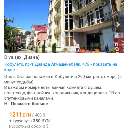
Diva (ех. Диана)
Кобулети, пр-т Давида Агмашенебели, 476 - показать на
карте
Отель Diva расположен в Кобулети в 260 метрах от моря (5
минут ходьбы).
В каждом номере есть: ванная комната с душем,
полотенца, фен, чайник, холодильник, кондиционер, ТВ со
спутниковыми каналами.
Н...
Показать больше
1211
BYN
/ 400 $
+ туруслуга
350
BYN
курортный сбор: 0 $