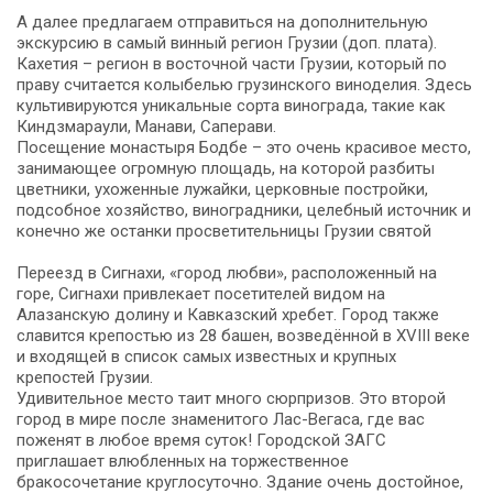
А далее предлагаем отправиться на дополнительную
экскурсию в самый винный регион Грузии (доп. плата).
Кахетия – регион в восточной части Грузии, который по
праву считается колыбелью грузинского виноделия. Здесь
культивируются уникальные сорта винограда, такие как
Киндзмараули, Манави, Саперави.
Посещение монастыря Бодбе – это очень красивое место,
занимающее огромную площадь, на которой разбиты
цветники, ухоженные лужайки, церковные постройки,
подсобное хозяйство, виноградники, целебный источник и
конечно же останки просветительницы Грузии святой
Переезд в Сигнахи, «город любви», расположенный на
горе, Сигнахи привлекает посетителей видом на
Алазанскую долину и Кавказский хребет. Город также
славится крепостью из 28 башен, возведённой в XVIII веке
и входящей в список самых известных и крупных
крепостей Грузии.
Удивительное место таит много сюрпризов. Это второй
город в мире после знаменитого Лас-Вегаса, где вас
поженят в любое время суток! Городской ЗАГС
приглашает влюбленных на торжественное
бракосочетание круглосуточно. Здание очень достойное,