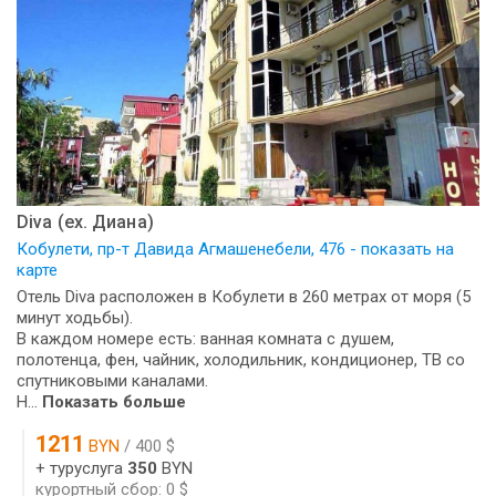
Diva (ех. Диана)
Кобулети, пр-т Давида Агмашенебели, 476 - показать на
карте
Отель Diva расположен в Кобулети в 260 метрах от моря (5
минут ходьбы).
В каждом номере есть: ванная комната с душем,
полотенца, фен, чайник, холодильник, кондиционер, ТВ со
спутниковыми каналами.
Н...
Показать больше
1211
BYN
/ 400 $
+ туруслуга
350
BYN
курортный сбор: 0 $