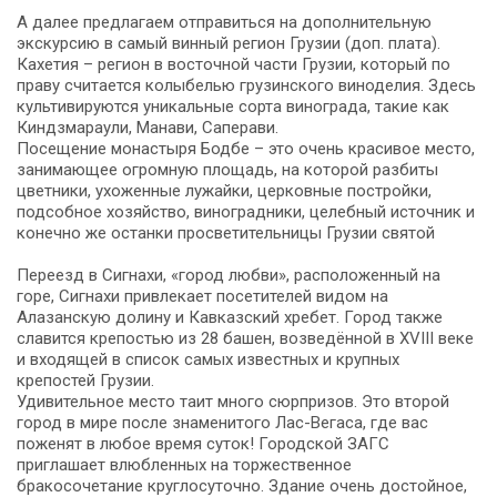
А далее предлагаем отправиться на дополнительную
экскурсию в самый винный регион Грузии (доп. плата).
Кахетия – регион в восточной части Грузии, который по
праву считается колыбелью грузинского виноделия. Здесь
культивируются уникальные сорта винограда, такие как
Киндзмараули, Манави, Саперави.
Посещение монастыря Бодбе – это очень красивое место,
занимающее огромную площадь, на которой разбиты
цветники, ухоженные лужайки, церковные постройки,
подсобное хозяйство, виноградники, целебный источник и
конечно же останки просветительницы Грузии святой
Переезд в Сигнахи, «город любви», расположенный на
горе, Сигнахи привлекает посетителей видом на
Алазанскую долину и Кавказский хребет. Город также
славится крепостью из 28 башен, возведённой в XVIII веке
и входящей в список самых известных и крупных
крепостей Грузии.
Удивительное место таит много сюрпризов. Это второй
город в мире после знаменитого Лас-Вегаса, где вас
поженят в любое время суток! Городской ЗАГС
приглашает влюбленных на торжественное
бракосочетание круглосуточно. Здание очень достойное,