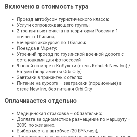
Включено в стоимость тура
Проезд автобусом туристического класса;
Услуги сопровождающего группы;
2 транзитных ночлега на территории России и 1
ночлег в Тбилиси;
Вечерняя экскурсия по Тбилиси;
Поездка в Мцхету;
Утренний проезд по грузинской военной дороге с
остановками для фотосессий;
9 ночей на море в Кобулети (отель Kobuleti New Inn) /
Батуми (апартаменты Orbi City);
Завтраки в транзитных отелях;
Питание на курорте – завтракаки (порционные) в
отеле New Inn, без питания Orbi City
Оплачивается отдельно
Медицинская страховка – обязательно;
Доплата за одноместное размещение по маршруту –
200$, по желанию;
Выбор места в автобусе (20 BYN/чел);
Дополнительные экскурсии во время отдыха на море;