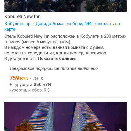
Kobuleti New Inn
Кобулети, пр-т Давида Агмашенебели, 444 - показать на
карте
Отель Kobuleti New Inn расположен в Кобулети в 200 метрах
от моря (менее 5 минут пешком).
В каждом номере есть: ванная комната с душем,
полотенца, холодильник, кондиционер, телевизор.
В доступе в ст...
Показать больше
Трехразовое порционное питание включено
759
BYN
/ 250 $
+ туруслуга
350
BYN
курортный сбор: 0 $