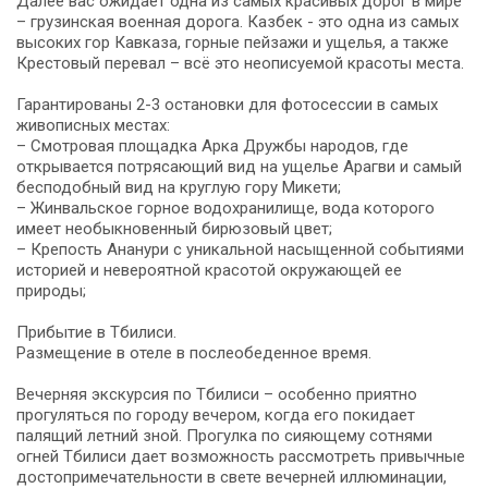
Далее вас ожидает одна из самых красивых дорог в мире
– грузинская военная дорога. Казбек - это одна из самых
высоких гор Кавказа, горные пейзажи и ущелья, а также
Крестовый перевал – всё это неописуемой красоты места.
Гарантированы 2-3 остановки для фотосессии в самых
живописных местах:
– Смотровая площадка Арка Дружбы народов, где
открывается потрясающий вид на ущелье Арагви и самый
бесподобный вид на круглую гору Микети;
– Жинвальское горное водохранилище, вода которого
имеет необыкновенный бирюзовый цвет;
– Крепость Ананури с уникальной насыщенной событиями
историей и невероятной красотой окружающей ее
природы;
Прибытие в Тбилиси.
Размещение в отеле в послеобеденное время.
Вечерняя экскурсия по Тбилиси – особенно приятно
прогуляться по городу вечером, когда его покидает
палящий летний зной. Прогулка по сияющему сотнями
огней Тбилиси дает возможность рассмотреть привычные
достопримечательности в свете вечерней иллюминации,