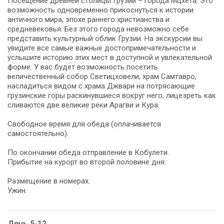
Посещение древней столицы Грузии – города Мцхета. Это
возможность одновременно прикоснуться к истории
античного мира, эпохе раннего христианства и
средневековья. Без этого города невозможно себе
представить культурный облик Грузии. На экскурсии вы
увидите все самые важные достопримечательности и
услышите историю этих мест в доступной и увлекательной
форме. У вас будет возможность посетить
величественный собор Светицховели, храм Самтавро,
насладиться видом с храма Джвари на потрясающие
грузинские горы раскинувшиеся вокруг него, лицезреть как
сливаются две великие реки Арагви и Кура.
Свободное время для обеда (оплачивается
самостоятельно).
По окончании обеда отправление в Кобулети.
Прибытие на курорт во второй половине дня.
Размещение в номерах.
Ужин.
День 5-12