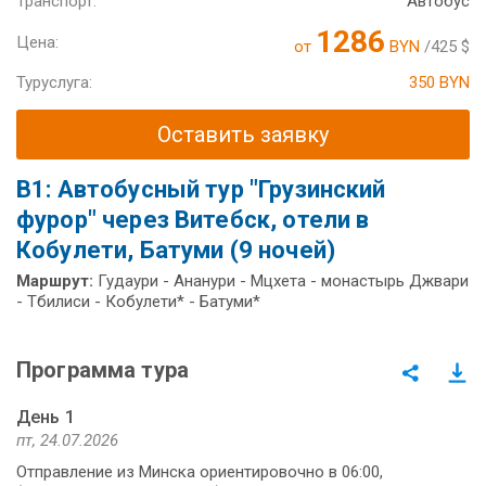
Транспорт:
Автобус
1286
Цена:
от
BYN
/425 $
Туруслуга:
350 BYN
Оставить заявку
В1: Автобусный тур "Грузинский
фурор" через Витебск, отели в
Кобулети, Батуми (9 ночей)
Маршрут:
Гудаури - Ананури - Мцхета - монастырь Джвари
- Тбилиси - Кобулети* - Батуми*
Программа тура
День 1
пт, 24.07.2026
Отправление из Минска ориентировочно в 06:00,