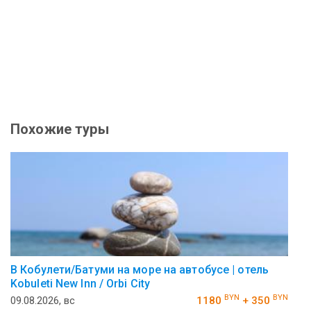
Похожие туры
В Кобулети/Батуми на море на автобусе | отель
Kobuleti New Inn / Orbi City
BYN
BYN
09.08.2026, вс
1180
+ 350