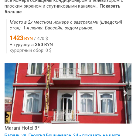
Все номера оснащены кондиционером и телевизором с
плоским экраном и спутниковыми каналам...
Показать
больше
Место в 2х местном номере с завтраками (шведский
стол). 1-я линия. Бассейн. рядом рынок.
1423
BYN
/ 470 $
+ туруслуга
350
BYN
курортный сбор: 0 $
Marani Hotel 3*
Батуми, ул. Георгия Брцкинвале, 24 - показать на карте