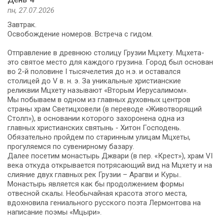
пн, 27.07.2026
Завтрак.
Освобождение номеров. Встреча с гидом.
Отправление в древнюю столицу Грузии Мцхету. Мцхета-
это святое место для каждого грузина. Город был основан
во 2-й половине I тысячелетия до н.э. и оставался
столицей до V в. н. э. За уникальные христианские
реликвии Мцхету называют «Вторым Иерусалимом».
Мы побываем в одном из главных духовных центров
страны храм Светицховели (в переводе «Животворящий
Столп»), в основании которого захоронена одна из
главных христианских святынь - Хитон Господень.
Обязательно пройдем по старинным улицам Мцхеты,
прогуляемся по сувенирному базару.
Далее посетим монастырь Джвари (в пер. «Крест»), храм VI
века откуда открывается потрясающий вид на Мцхету и на
слияние двух главных рек Грузии – Арагви и Куры..
Монастырь является как бы продолжением формы
отвесной скалы. Необычайная красота этого места,
вдохновила гениального русского поэта Лермонтова на
написание поэмы «Мцыри».