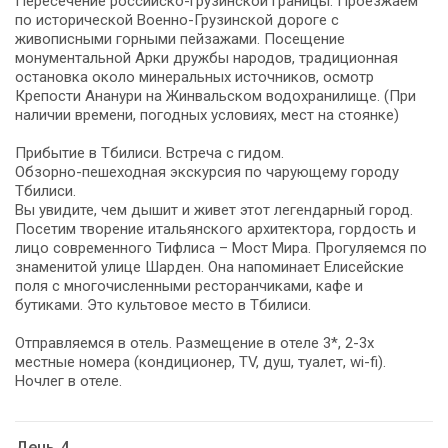
Пересечение российско-грузинской границы. Проезжаем
по исторической Военно-Грузинской дороге с
живописными горными пейзажами. Посещение
монументальной Арки дружбы народов, традиционная
остановка около минеральных источников, осмотр
Крепости Ананури на Жинвальском водохранилище. (При
наличии времени, погодных условиях, мест на стоянке)
Прибытие в Тбилиси. Встреча с гидом.
Обзорно-пешеходная экскурсия по чарующему городу
Тбилиси.
Вы увидите, чем дышит и живет этот легендарный город.
Посетим творение итальянского архитектора, гордость и
лицо современного Тифлиса – Мост Мира. Прогуляемся по
знаменитой улице Шарден. Она напоминает Елисейские
поля с многочисленными ресторанчиками, кафе и
бутиками. Это культовое место в Тбилиси.
Отправляемся в отель. Размещение в отеле 3*, 2-3х
местные номера (кондиционер, TV, душ, туалет, wi-fi).
Ночлег в отеле.
День 4