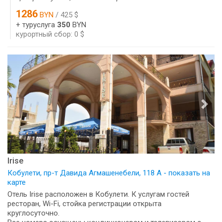
1286
BYN
/ 425 $
+ туруслуга
350
BYN
курортный сбор: 0 $
Irise
Кобулети, пр-т Давида Агмашенебели, 118 А - показать на
карте
Отель Irise расположен в Кобулети. К услугам гостей
ресторан, Wi-Fi, стойка регистрации открыта
круглосуточно.