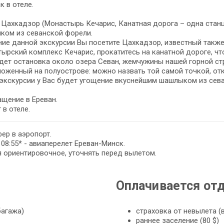
к в отеле.
- Цахкадзор (Монастырь Кечарис, Канатная дорога – одна стан
ком из севанской форели.
ние данной экскурсии Вы посетите Цахкадзор, известный также
ырский комплекс Кечарис, прокатитесь на канатной дороге, чт
дет остановка около озера Севан, жемчужины нашей горной с
оженный на полуострове: можно назвать той самой точкой, отк
экскурсии у Вас будет угощение вкуснейшим шашлыком из сев
щение в Ереван.
 в отеле.
ер в аэропорт.
- 08:55* - авиаперелет Ереван-Минск.
 ориентировочное, уточнять перед вылетом.
Оплачивается от
багажа)
страховка от невылета (
раннее заселение (80 $)