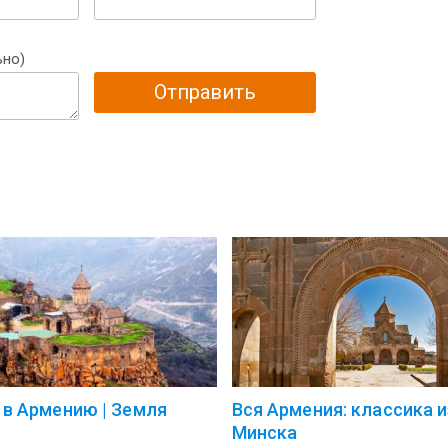
ьно)
Отправить
 в Армению | Земля
Вся Армения: классика и
Минска