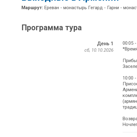
Маршрут:
Ереван - монастырь Гегард - Гарни - мона
Программа тура
00:05 
День 1
*Время
сб, 10.10.2026
Прибыт
Заселе
10:00 
Присое
Армени
компле
(армян
традиц
Возвра
Ночлег