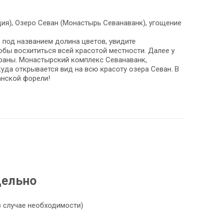
ция), Озеро Севан (Монастырь Севанаванк), угощение
 под названием долина цветов, увидите
обы восхититься всей красотой местности. Далее у
траны. Монастырский комплекс Севанаванк,
уда открывается вид на всю красоту озера Севан. В
анской форели!
дельно
в случае необходимости)