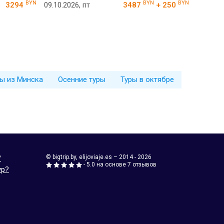
BYN
BYN
BYN
3294
09.10.2026, пт
3487
+ 250
ы из Минска
Осенние туры
Туры в октябре
?
© bigtrip.by,
elijoviaje.es
– 2014 - 2026
- 5.0 на основе 7 отзывов
ур?