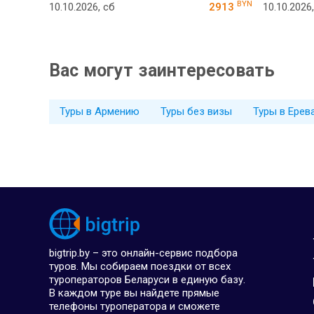
BYN
10.10.2026, сб
2913
10.10.2026
Вас могут заинтересовать
Туры в Армению
Туры без визы
Туры в Ерев
bigtrip.by – это онлайн-сервис подбора
туров. Мы собираем поездки от всех
туроператоров Беларуси в единую базу.
В каждом туре вы найдете прямые
телефоны туроператора и сможете