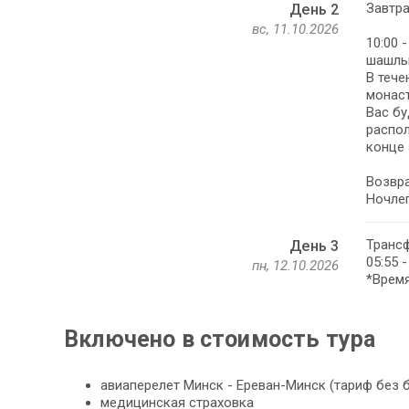
Завтра
День 2
вс, 11.10.2026
10:00 
шашлы
В тече
монаст
Вас бу
распол
конце 
Возвра
Ночлег
Трансф
День 3
05:55 
пн, 12.10.2026
*Время
Включено в стоимость тура
авиаперелет Минск - Ереван-Минск (тариф без 
медицинская страховка