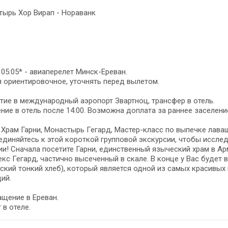
стырь Хор Вирап - Нораванк
- 05:05* - авиаперелет Минск-Ереван.
 ориентировочное, уточнять перед вылетом.
ие в международный аэропорт Звартноц, трансфер в отель.
ние в отель после 14:00. Возможна доплата за раннее заселени
- Храм Гарни, Монастырь Гегард, Мастер-класс по выпечке лава
диняйтесь к этой короткой групповой экскурсии, чтобы иссл
и! Сначала посетите Гарни, единственный языческий храм в А
кс Гегард, частично высеченный в скале. В конце у Вас буде
ский тонкий хлеб), который является одной из самых красивы
ий.
щение в Ереван.
 в отеле.