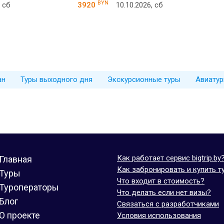
BYN
, сб
3920
10.10.2026, сб
ан
Туры выходного дня
Экскурсионные туры
Авиатур
Как работает сервис bigtrip.by
Главная
Как забронировать и купить т
Туры
Что входит в стоимость?
Туроператоры
Что делать если нет визы?
Блог
Связаться с разработчиками
О проекте
Условия использования