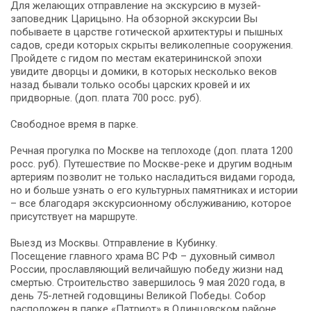
Для желающих отправление на экскурсию в музей-
заповедник Царицыно. На обзорной экскурсии Вы
побываете в царстве готической архитектуры и пышных
садов, среди которых скрыты великолепные сооружения.
Пройдете с гидом по местам екатерининской эпохи
увидите дворцы и домики, в которых несколько веков
назад бывали только особы царских кровей и их
придворные. (доп. плата 700 росс. руб).
Свободное время в парке.
Речная прогулка по Москве на теплоходе (доп. плата 1200
росс. руб). Путешествие по Москве-реке и другим водным
артериям позволит не только насладиться видами города,
но и больше узнать о его культурных памятниках и истории
– все благодаря экскурсионному обслуживанию, которое
присутствует на маршруте.
Выезд из Москвы. Отправление в Кубинку.
Посещение главного храма ВС РФ – духовный символ
России, прославляющий величайшую победу жизни над
смертью. Строительство завершилось 9 мая 2020 года, в
день 75-летней годовщины Великой Победы. Собор
расположен в парке «Патриот» в Одинцовском районе