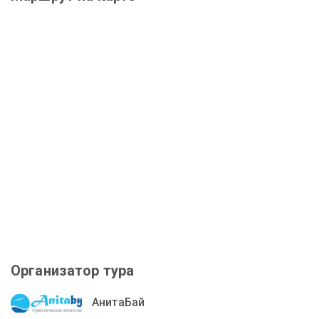
Организатор тура
АнитаБай