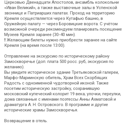
Церковью Двенадцати Апостолов, ансамбль колокольни
«Иван Великий», а также выставочные залы в Успенской
звоннице и Патриарших палатах. Проход на территорию
Кремля осуществляется через Кутафью башню, в
Оружейную палату — через Боровицкие ворота. С учётом
возможной очереди рекомендуем планировать посещение
Музеев Кремля заранее (30-40 мин).
❗ Желающим билеты нужно приобрести заранее на сайте
Кремля (на время после 13:00).
Отправление на экскурсию по историческому району
Замоскворечье (доп. плата 500 росс. руб, экскурсия по
желанию).
Вы увидите историческое здание Третьяковской галереи,
Марфо-Мариинскую обитель, Храм Всех Скорбящих
Радость с одноименной чудотворной иконой. Также
посетим историческую застройку, сохранившую
московский купеческий колорит 19 века; улочки, переулки,
дома связанные с именами поэтессы Анны Ахматовой и
драматурга А. Н. Островского. В программе и другие
исторические храмы Замоскворечья.
Возвращение в отель.