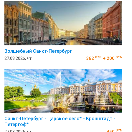
Волшебный Санкт-Петербург
BYN
BYN
27.08.2026, чт
362
+ 200
Санкт-Петербург - Царское село* - Кронштадт -
Петергоф*
BYN
27.08.2026, чт
450