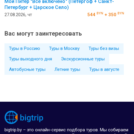
Мой Питер "Все включено" (Петергоф + Санкт-
Петербург + Царское Село)
BYN
BYN
27.08.2026, чт
544
+ 350
Вас могут заинтересовать
Туры в Россию
Туры в Москву
Туры без визы
Туры выходного дня
Экскурсионные туры
Автобусные туры
Летние туры
Туры в августе
bigtrip.by – это онлайн-сервис подбора туров. Мы собираем