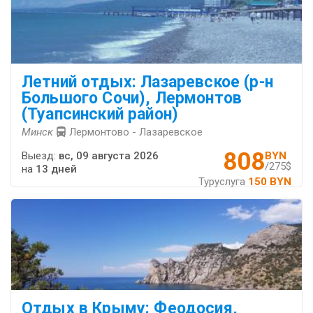
Летний отдых: Лазаревское (р-н
Большого Сочи), Лермонтов
(Туапсинский район)
Минск
Лермонтово - Лазаревское
808
Выезд:
вс, 09 августа 2026
BYN
/275$
на
13 дней
Туруслуга
150 BYN
Отдых в Крыму: Феодосия,