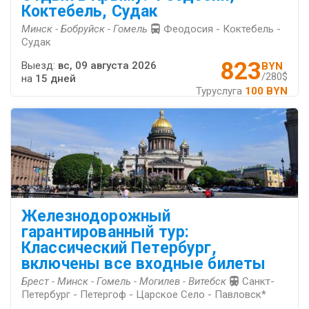
Коктебель, Судак
Минск - Бобруйск - Гомель
Феодосия - Коктебель -
Судак
823
Выезд:
вс, 09 августа 2026
BYN
/280$
на
15 дней
Туруслуга
100 BYN
Железнодорожный
гарантированный тур:
Классический Петербург,
включены все входные билеты
Брест - Минск - Гомель - Могилев - Витебск
Санкт-
Петербург - Петергоф - Царское Село - Павловск*