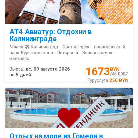
AT4 Авиатур: Отдохни в
Калининграде
Минск
Калининград - Светлогорск - национальный
парк Куршская коса - Янтарный - Зеленоградск -
Балтийск
1673
Выезд:
вс, 09 августа 2026
BYN
/46 000₽
на
5 дней
Туруслуга
250 BYN
Отдых на море из Гомеля в