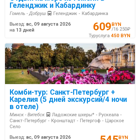
Геленджик и Кабардинку
Гомель - Добруш
Геленджик - Кабардинка
609
Выезд:
вс, 09 августа 2026
BYN
/16 250₽
на
13 дней
Туруслуга
450 BYN
Комби-тур: Санкт-Петербург +
Карелия (5 дней экскурсий/4 ночи
в отеле)
Минск - Витебск
Ладожские шхеры* - Рускеала -
Санкт-Петербург - Кронштадт - Петергоф - Царское
Село
545
Выезд:
вс, 09 августа 2026
BYN