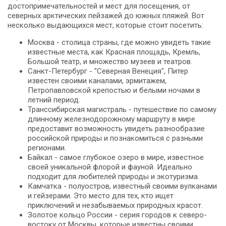
достопримечательностей и мест для посещения, от
северных арктических пейзажей до южных пляжей. Вот
несколько выдающихся мест, которые стоит посетить:
Москва - столица страны, где можно увидеть такие
известные места, как Красная площадь, Кремль,
Большой театр, и множество музеев и театров.
Санкт-Петербург - "Северная Венеция", Питер
известен своими каналами, эрмитажем,
Петропавловской крепостью и белыми ночами в
летний период.
Транссибирская магистраль - путешествие по самому
длинному железнодорожному маршруту в мире
предоставит возможность увидеть разнообразие
российской природы и познакомиться с разными
регионами.
Байкал - самое глубокое озеро в мире, известное
своей уникальной флорой и фауной. Идеально
подходит для любителей природы и экотуризма.
Камчатка - полуостров, известный своими вулканами
и гейзерами. Это место для тех, кто ищет
приключений и незабываемых природных красот.
Золотое кольцо России - серия городов к северо-
востоку от Москвы, которые известны своими