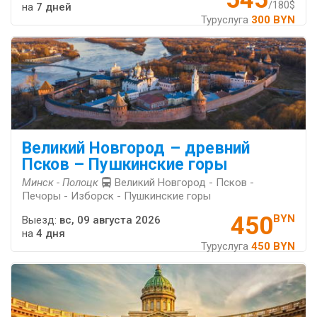
/180$
на
7 дней
Туруслуга
300 BYN
Великий Новгород – древний
Псков – Пушкинские горы
Минск - Полоцк
Великий Новгород - Псков -
Печоры - Изборск - Пушкинские горы
450
BYN
Выезд:
вс, 09 августа 2026
на
4 дня
Туруслуга
450 BYN