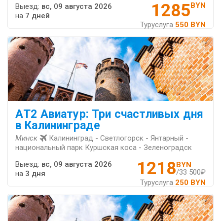
1285
BYN
Выезд:
вс, 09 августа 2026
на
7 дней
Туруслуга
550 BYN
АT2 Авиатур: Три счастливых дня
в Калининграде
Минск
Калининград - Светлогорск - Янтарный -
национальный парк Куршская коса - Зеленоградск
1218
Выезд:
вс, 09 августа 2026
BYN
/33 500₽
на
3 дня
Туруслуга
250 BYN