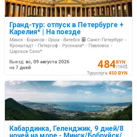
Гранд-тур: отпуск в Петербурге +
Карелия* | На поезде
Минск - Борисов - Орша - Витебск
Санкт-Петербург -
Кронштадт - Петергоф - Рускеала* - Павловск -
Царское Село*
484
Выезд:
вс, 09 августа 2026
BYN
/160$
на
7 дней
Туруслуга
450 BYN
Кабардинка, Геленджик, 9 дней/8
ночей на море - Минск/Бобруйск/