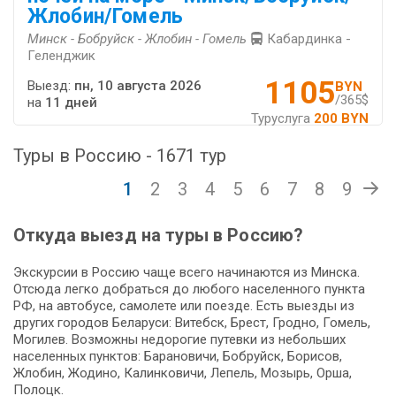
Жлобин/Гомель
Минск - Бобруйск - Жлобин - Гомель
Кабардинка -
Геленджик
1105
Выезд:
пн, 10 августа 2026
BYN
/365$
на
11 дней
Туруслуга
200 BYN
Туры в Россию - 1671 тур
1
2
3
4
5
6
7
8
9
Откуда выезд на туры в Россию?
Экскурсии в Россию чаще всего начинаются из Минска.
Отсюда легко добраться до любого населенного пункта
РФ, на автобусе, самолете или поезде. Есть выезды из
других городов Беларуси: Витебск, Брест, Гродно, Гомель,
Могилев. Возможны недорогие путевки из небольших
населенных пунктов: Барановичи, Бобруйск, Борисов,
Жлобин, Жодино, Калинковичи, Лепель, Мозырь, Орша,
Полоцк.