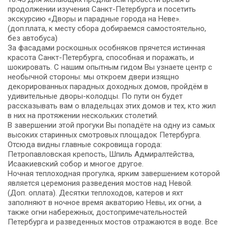
продолжении изучения Санкт-Петербурга и посетить
экскурсию «Дворы и парадные города на Неве».
(доп.плата, к месту сбора добираемся самостоятельно,
без автобуса)
За фасадами роскошных особняков прячется истинная
красота Санкт-Петербурга, способная и поражать, и
шокировать. С нашим опытным гидом Вы узнаете центр с
необычной стороны: мы откроем двери изящно
декорированных парадных доходных домов, пройдём в
удивительные дворы-колодцы. По пути он будет
рассказывать вам о владельцах этих домов и тех, кто жил
в них на протяжении нескольких столетий.
В завершении этой прогуки Вы попадёте на одну из самых
высоких старинных смотровых площадок Петербурга.
Отсюда видны главные сокровища города:
Петропавловская крепость, Шпиль Адмиралтейства,
Исаакиевский собор и многое другое.
Ночная теплоходная прогулка, ярким завершением которой
является церемония разведения мостов над Невой.
(Доп. оплата). Десятки теплоходов, катеров и яхт
заполняют в ночное время акваторию Невы, их огни, а
также огни набережных, достопримечательностей
Петербурга и разведенных мостов отражаются в воде. Все