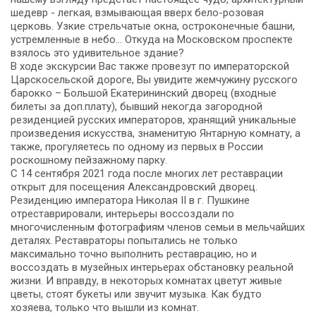
шедевр - легкая, взмывающая вверх бело-розовая
церковь. Узкие стрельчатые окна, остроконечные башни,
устремленные в небо… Откуда на Московском проспекте
взялось это удивительное здание?
В ходе экскурсии Вас также провезут по императорской
Царскосельской дороге, Вы увидите жемчужину русского
барокко – Большой Екатерининский дворец (входные
билеты за доп.плату), бывший некогда загородной
резиденцией русских императоров, хранящий уникальные
произведения искусства, знаменитую Янтарную комнату, а
также, прогуляетесь по одному из первых в России
роскошному пейзажному парку.
C 14 сентября 2021 года после многих лет реставрации
открыт для посещения Александровский дворец.
Резиденцию императора Николая II в г. Пушкине
отреставрировали, интерьеры воссоздали по
многочисленным фотографиям членов семьи в мельчайших
деталях. Реставраторы попытались не только
максимально точно выполнить реставрацию, но и
воссоздать в музейных интерьерах обстановку реальной
жизни. И вправду, в некоторых комнатах цветут живые
цветы, стоят букеты или звучит музыка. Как будто
хозяева, только что вышли из комнат.