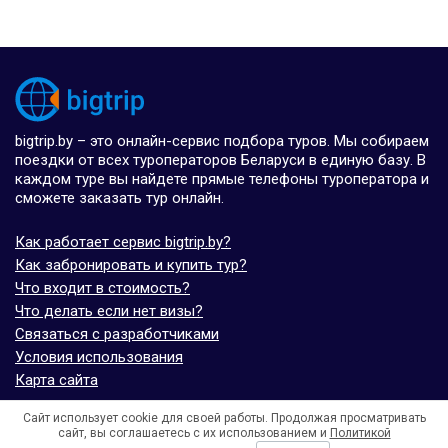
bigtrip.by – это онлайн-сервис подбора туров. Мы собираем
поездки от всех туроператоров Беларуси в единую базу. В
каждом туре вы найдете прямые телефоны туроператора и
сможете заказать тур онлайн.
Как работает сервис bigtrip.by?
Как забронировать и купить тур?
Что входит в стоимость?
Что делать если нет визы?
Связаться с разработчиками
Условия использования
Карта сайта
Сайт использует cookie для своей работы. Продолжая просматривать
© bigtrip.by,
elijoviaje.es
– 2014 - 2026
сайт, вы соглашаетесь с их использованием и
Политикой
- 5.0 на основе 7 отзывов