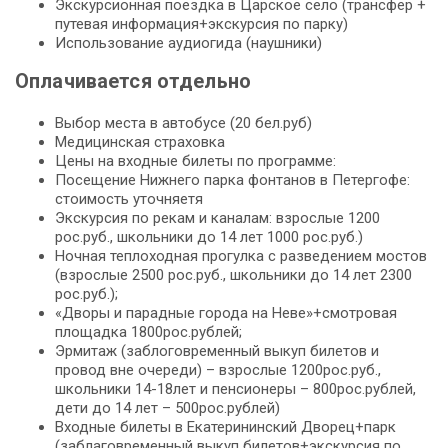
Экскурсионная поездка в Царское село (трансфер +
путевая информация+экскурсия по парку)
Использование аудиогида (наушники)
Оплачивается отдельно
Выбор места в автобусе (20 бел.руб)
Медицинская страховка
Цены на входные билеты по программе:
Посещение Нижнего парка фонтанов в Петергофе:
стоимость уточняетя
Экскурсия по рекам и каналам: взрослые 1200
рос.руб., школьники до 14 лет 1000 рос.руб.)
Ночная теплоходная прогулка с разведением мостов
(взрослые 2500 рос.руб., школьники до 14 лет 2300
рос.руб.);
«Дворы и парадные города на Неве»+смотровая
площадка 1800рос.рублей;
Эрмитаж (заблоговременный выкуп билетов и
провод вне очереди) – взрослые 1200рос.руб.,
школьники 14-18лет и пенсионеры – 800рос.рублей,
дети до 14 лет – 500рос.рублей)
Входные билеты в Екатерининский Дворец+парк
(заблаговременный выкуп билетов+экскурсия по