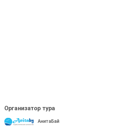
Организатор тура
АнитаБай