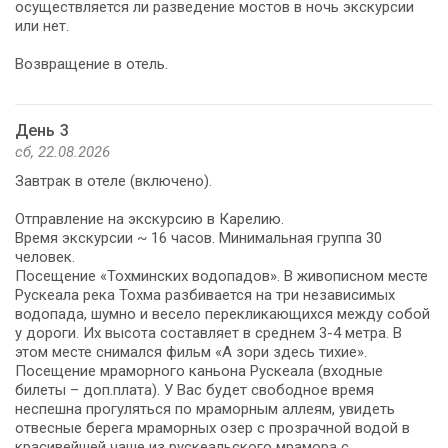
осуществляется ли разведение мостов в ночь экскурсии
или нет.
Возвращение в отель.
День 3
сб, 22.08.2026
Завтрак в отеле (включено).
Отправление на экскурсию в Карелию.
Время экскурсии ~ 16 часов. Минимальная группа 30
человек.
Посещение «Тохминских водопадов». В живописном месте
Рускеала река Тохма разбивается на три независимых
водопада, шумно и весело перекликающихся между собой
у дороги. Их высота составляет в среднем 3-4 метра. В
этом месте снимался фильм «А зори здесь тихие».
Посещение мраморного каньона Рускеала (входные
билеты – доп.плата). У Вас будет свободное время
неспешна прогуляться по мраморным аллеям, увидеть
отвесные берега мраморных озер с прозрачной водой в
красивейшей чаше из рускеальского мрамора с