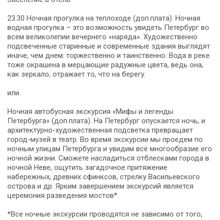
23.30 Ночная прогулка на теплоходе (доп.плата). Ночная
водная прогулка – это возможность увидеть Петербург во
всем великолепии вечернего «наряда». Художественно
подсвеченные старинные и современные здания выглядят
иначе, чем днем: торжественно и таинственно. Вода в реке
тоже окрашена в мерцающие радужные цвета, ведь она,
как зеркало, отражает то, что на берегу.
или
Ночная автобусная экскурсия «Мифы и легенды
Петербурга» (доп.плата). На Петербург опускается ночь, и
архитектурно-художественная подсветка превращает
город-музей в театр. Во время экскурсии мы проедем по
ночным улицам Петербурга и увидим всё многообразие его
ночной жизни. Сможете насладиться отблесками города в
ночной Неве, ощутить загадочное притяжение
набережных, древних сфинксов, стрелку Васильевского
острова и др. Ярким завершением экскурсий является
церемония разведения мостов*.
*Все ночные экскурсии проводятся не зависимо от того,