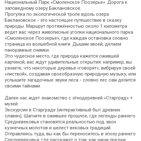
Национальный Парк «Смоленское Поозерье». Дорога к
заповедному озеру Баклановское.
Прогулка по экологической тропе вдоль озера
Баклановское - это настоящее путешествие в сказку
природы. Маршрут протяжённостью около 1 километра
ведет вас через живописные уголки национального парка
«Смоленское Поозерье», где каждая остановка словно
страница из волшебной книги. Дышим хвоей, делаем
панорамные снимки.
Это чудесное место, где природа кажется ожившей
картиной, вас ждут удивительные открытия: например, вы
узнаете, что некоторые деревья «говорят», вибрируя своей
«листвой», создавая своеобразную природную музыку, или
услышите загадочные звуки леса - словно лес сам делится
своими тайнами.
Далее нас ждет знакомство с этнодеревней «Старград» +
музей.
Экскурсия в Старграде (интерактивный быт древних
славян), Шагните в ожившее прошлое, где легенды раннего
Средневековья становятся реальностью под звон
кузнечных молотов и шелест вековых традиций.
Отправляясь туда, вы как бы переноситесь в эпоху раннего
Средневековья, где расскажут о том, как наши предки