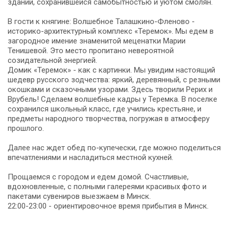
зданий, сохранившейся самобытностью и уютом смолян.
В гости к княгине: Волшебное Талашкино-Фленово -
историко-архитектурный комплекс «Теремок». Мы едем в
загородное имение знаменитой меценатки Марии
Тенишевой. Это место пропитано невероятной
созидательной энергией.
Домик «Теремок» - как с картинки. Мы увидим настоящий
шедевр русского зодчества: яркий, деревянный, с резными
окошками и сказочными узорами. Здесь творили Рерих и
Врубель! Сделаем волшебные кадры у Теремка. В поселке
сохранился школьный класс, где учились крестьяне, и
предметы народного творчества, погружая в атмосферу
прошлого.
Далее нас ждет обед по-купечески, где можно поделиться
впечатлениями и насладиться местной кухней.
Прощаемся с городом и едем домой. Счастливые,
вдохновленные, с полными галереями красивых фото и
пакетами сувениров выезжаем в Минск.
22:00-23:00 - ориентировочное время прибытия в Минск.