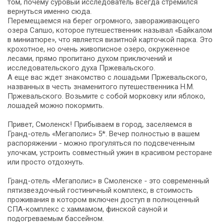
том, почему суровый исследователь всегда стремился
вернуться именно сюда.
Перемещаемся на берег огромного, завораживающего
озера Сапшо, которое путешественник называл «Байкалом
в миниатюре», что является визитной карточкой парка. Это
крохотное, но очень живописное озеро, окруженное
лесами, прямо пропитано духом приключений и
исследовательского духа Пржевальского.
А еще вас ждет знакомство с лошадьми Пржевальского,
названных в честь знаменитого путешественника Н.М.
Пржевальского. Возьмите с собой морковку или яблоко,
лошадей можно покормить.
Привет, Смоленск! Прибываем в город, заселяемся в
Гранд-отель «Мегаполис» 5*. Вечер полностью в вашем
распоряжении - можно прогуляться по подсвеченным
улочкам, устроить совместный ужин в красивом ресторане
или просто отдохнуть.
Гранд-отель «Мегаполис» в Смоленске - это современный
пятизвездочный гостиничный комплекс, в стоимость
проживания в котором включен доступ в полноценный
СПА-комплекс с хаммамом, финской сауной и
подогреваемым бассейном.