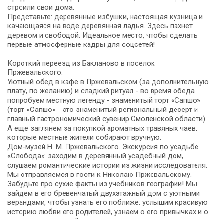
строили свои дома.
Представьте: деревянные избушки, настоящая кузница и
качающаяся на воде деревянная ладья. Здесь пахнет
деревом и свободой. Идеальное место, чтобы сделать
первые атмосферные кадры для соцсетей!
Короткий переезд из Бакланово в поселок
Пржевальского.
Уютный обед в кафе в Пржевальском (за дополнительную
плату, по желанию) и сладкий ритуал - во время обеда
попробуем местную легенду - знаменитый торт «Сапшо»
(торт «Сапшо» - это знаменитый региональный десерт и
главный гастрономический сувенир Смоленской области).
А еще заглянем за покупкой ароматных травяных чаев,
которые местные жители собирают вручную.
Дом-музей Н. М. Пржевальского. Экскурсия по усадьбе
«Слобода»: заходим в деревянный усадебный дом,
слушаем романтические истории из жизни исследователя.
Мы отправляемся в гости к Николаю Пржевальскому.
Забудьте про сухие факты из учебников географии! Мы
зайдем в его бревенчатый двухэтажный дом с уютными
верандами, чтобы узнать его поближе: услышим красивую
историю любви его родителей, узнаем о его привычках и о