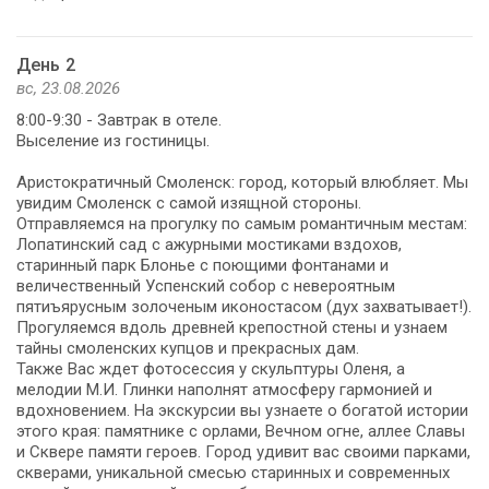
День 2
вс, 23.08.2026
8:00-9:30 - Завтрак в отеле.
Выселение из гостиницы.
Аристократичный Смоленск: город, который влюбляет. Мы
увидим Смоленск с самой изящной стороны.
Отправляемся на прогулку по самым романтичным местам:
Лопатинский сад с ажурными мостиками вздохов,
старинный парк Блонье с поющими фонтанами и
величественный Успенский собор с невероятным
пятиъярусным золоченым иконостасом (дух захватывает!).
Прогуляемся вдоль древней крепостной стены и узнаем
тайны смоленских купцов и прекрасных дам.
Также Вас ждет фотосессия у скульптуры Оленя, а
мелодии М.И. Глинки наполнят атмосферу гармонией и
вдохновением. На экскурсии вы узнаете о богатой истории
этого края: памятнике с орлами, Вечном огне, аллее Славы
и Сквере памяти героев. Город удивит вас своими парками,
скверами, уникальной смесью старинных и современных