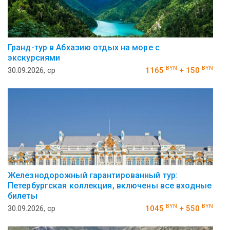
Гранд-тур в Абхазию отдых на море с
экскурсиями
BYN
BYN
30.09.2026, ср
1165
+ 150
Железнодорожный гарантированный тур:
Петербургская коллекция, включены все входные
билеты
BYN
BYN
30.09.2026, ср
1045
+ 550