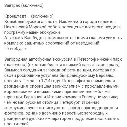
Завтрак (включено).
Кронштадт – (включено).
Колыбель русского флота. Изюминкой города является
Никольский Морской собор, посещение которого входит в
программу нашей экскурсии.
А также у Вас будет возможность своими глазами увидеть
комплекс защитных сооружений от наводнений
Петербурга.
Загородная автобусная экскурсия в Петергоф нижний парк
(включено) (входные билеты в нижний парк за доп. плату).
Замысел создания загородной резиденции, которая по
своей роскоши не уступала бы французскому Версалю,
возник у Петра I в 1714 году. Петергофская приморская
резиденция, спорившая великолепием с прославленными
королевскими и княжескими парковыми ансамблями
Франции, Германии и Италии изумляла Европу не меньше,
чем новая русская столица Петербург. И сейчас
жемчужина русского искусства, город парков, дворцов и
фонтанов, одна из всемирно известных загородных
резиденций русских императоров продолжает восхищать
посетителей.