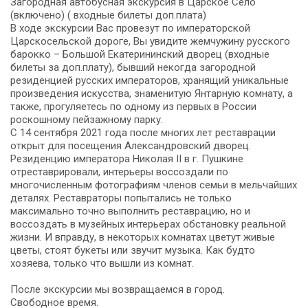
Загородная автобусная экскурсия в Царское Село
(включено) ( входные билеты доп.плата)
В ходе экскурсии Вас провезут по императорской
Царскосельской дороге, Вы увидите жемчужину русского
барокко – Большой Екатерининский дворец (входные
билеты за доп.плату), бывший некогда загородной
резиденцией русских императоров, хранящий уникальные
произведения искусства, знаменитую Янтарную комнату, а
также, прогуляетесь по одному из первых в России
роскошному пейзажному парку.
C 14 сентября 2021 года после многих лет реставрации
открыт для посещения Александровский дворец.
Резиденцию императора Николая II в г. Пушкине
отреставрировали, интерьеры воссоздали по
многочисленным фотографиям членов семьи в мельчайших
деталях. Реставраторы попытались не только
максимально точно выполнить реставрацию, но и
воссоздать в музейных интерьерах обстановку реальной
жизни. И вправду, в некоторых комнатах цветут живые
цветы, стоят букеты или звучит музыка. Как будто
хозяева, только что вышли из комнат.
После экскурсии мы возвращаемся в город.
Свободное время.