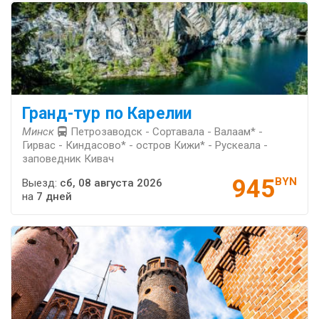
Гранд-тур по Карелии
Минск
Петрозаводск - Сортавала - Валаам* -
Гирвас - Киндасово* - остров Кижи* - Рускеала -
заповедник Кивач
945
BYN
Выезд:
сб, 08 августа 2026
на
7 дней