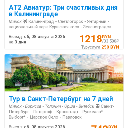
АT2 Авиатур: Три счастливых дня
в Калининграде
Минск
Калининград - Светлогорск - Янтарный -
национальный парк Куршская коса - Зеленоградск
1218
Выезд:
сб, 08 августа 2026
BYN
/33 500₽
на
3 дня
Туруслуга
250 BYN
Тур в Санкт-Петербург на 7 дней
Минск - Борисов - Толочин - Орша - Витебск
Санкт-
Петербург - Петергоф - Кронштадт - Рускеала* -
Выборг* - Царское Село - Павловск
Выезд:
сб, 08 августа 2026
BYN