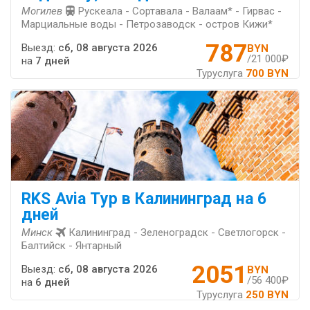
Могилев
Рускеала - Сортавала - Валаам* - Гирвас -
Марциальные воды - Петрозаводск - остров Кижи*
787
Выезд:
сб, 08 августа 2026
BYN
/21 000₽
на
7 дней
Туруслуга
700 BYN
RKS Avia Тур в Калининград на 6
дней
Минск
Калининград - Зеленоградск - Светлогорск -
Балтийск - Янтарный
2051
Выезд:
сб, 08 августа 2026
BYN
/56 400₽
на
6 дней
Туруслуга
250 BYN