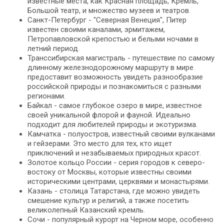
известные места, как Красная площадь, Кремль,
Большой театр, и множество музеев и театров.
Санкт-Петербург - "Северная Венеция", Питер
известен своими каналами, эрмитажем,
Петропавловской крепостью и белыми ночами в
летний период.
Транссибирская магистраль - путешествие по самому
длинному железнодорожному маршруту в мире
предоставит возможность увидеть разнообразие
российской природы и познакомиться с разными
регионами.
Байкал - самое глубокое озеро в мире, известное
своей уникальной флорой и фауной. Идеально
подходит для любителей природы и экотуризма.
Камчатка - полуостров, известный своими вулканами
и гейзерами. Это место для тех, кто ищет
приключений и незабываемых природных красот.
Золотое кольцо России - серия городов к северо-
востоку от Москвы, которые известны своими
историческими центрами, церквями и монастырями.
Казань - столица Татарстана, где можно увидеть
смешение культур и религий, а также посетить
великолепный Казанский кремль.
Сочи - популярный курорт на Черном море, особенно