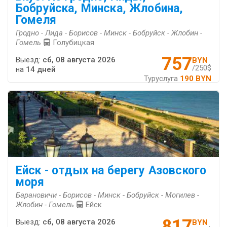
Бобруйска, Минска, Жлобина,
Гомеля
Гродно - Лида - Борисов - Минск - Бобруйск - Жлобин -
Гомель
Голубицкая
757
Выезд:
сб, 08 августа 2026
BYN
/250$
на
14 дней
Туруслуга
190 BYN
Ейск - отдых на берегу Азовского
моря
Барановичи - Борисов - Минск - Бобруйск - Могилев -
Жлобин - Гомель
Ейск
817
Выезд:
сб, 08 августа 2026
BYN