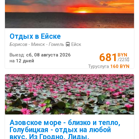
Отдых в Ейске
Борисов - Минск - Гомель
Ейск
681
Выезд:
сб, 08 августа 2026
BYN
/225$
на
12 дней
Туруслуга
160 BYN
Азовское море - близко и тепло,
Голубицкая - отдых на любой
вкус. Из Гродно, Лиды,