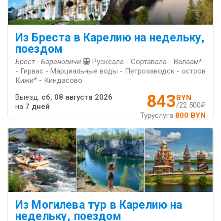
Из Бреста в Карелию на недельку,
поездом
Брест - Барановичи
Рускеала - Сортавала - Валаам*
- Гирвас - Марциальные воды - Петрозаводск - остров
Кижи* - Киндасово
843
Выезд:
сб, 08 августа 2026
BYN
/22 500₽
на
7 дней
Туруслуга
800 BYN
Из Могилева тур в Карелию на
недельку, поездом