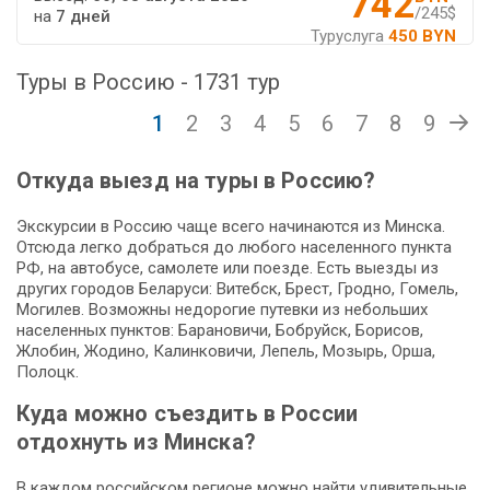
742
/245$
на
7 дней
Туруслуга
450 BYN
Туры в Россию - 1731 тур
1
2
3
4
5
6
7
8
9
Откуда выезд на туры в Россию?
Экскурсии в Россию чаще всего начинаются из Минска.
Отсюда легко добраться до любого населенного пункта
РФ, на автобусе, самолете или поезде. Есть выезды из
других городов Беларуси: Витебск, Брест, Гродно, Гомель,
Могилев. Возможны недорогие путевки из небольших
населенных пунктов: Барановичи, Бобруйск, Борисов,
Жлобин, Жодино, Калинковичи, Лепель, Мозырь, Орша,
Полоцк.
Куда можно съездить в России
отдохнуть из Минска?
В каждом российском регионе можно найти удивительные