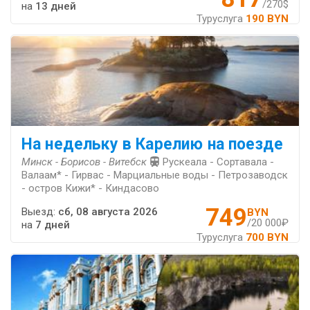
/270$
на
13 дней
Туруслуга
190 BYN
На недельку в Карелию на поезде
Минск - Борисов - Витебск
Рускеала - Сортавала -
Валаам* - Гирвас - Марциальные воды - Петрозаводск
- остров Кижи* - Киндасово
749
Выезд:
сб, 08 августа 2026
BYN
/20 000₽
на
7 дней
Туруслуга
700 BYN