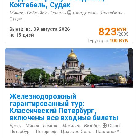
Коктебель, Судак
Минск - Бобруйск - Гомель
Феодосия - Коктебель -
Судак
823
Выезд:
вс, 09 августа 2026
BYN
/280$
на
15 дней
Туруслуга
100 BYN
Железнодорожный
гарантированный тур:
Классический Петербург,
включены все входные билеты
Брест - Минск - Гомель - Могилев - Витебск
Санкт-
Петербург - Петергоф - Царское Село - Павловск*