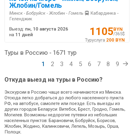
Жлобин/Гомель
Минск - Бобруйск - Жлобин - Гомель
Кабардинка -
Геленджик
1105
Выезд:
пн, 10 августа 2026
BYN
/365$
на
11 дней
Туруслуга
200 BYN
Туры в Россию - 1671 тур
1
2
3
4
5
6
7
8
9
Откуда выезд на туры в Россию?
Экскурсии в Россию чаще всего начинаются из Минска.
Отсюда легко добраться до любого населенного пункта
РФ, на автобусе, самолете или поезде. Есть выезды из
других городов Беларуси: Витебск, Брест, Гродно, Гомель,
Могилев. Возможны недорогие путевки из небольших
населенных пунктов: Барановичи, Бобруйск, Борисов,
Жлобин, Жодино, Калинковичи, Лепель, Мозырь, Орша,
Полоцк.