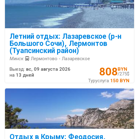
Летний отдых: Лазаревское (р-н
Большого Сочи), Лермонтов
(Туапсинский район)
Минск
Лермонтово - Лазаревское
808
Выезд:
вс, 09 августа 2026
BYN
/275$
на
13 дней
Туруслуга
150 BYN
Отдых в Крыму: Феодосия,