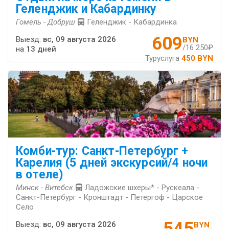
Геленджик и Кабардинку
Гомель - Добруш
Геленджик - Кабардинка
609
Выезд:
вс, 09 августа 2026
BYN
/16 250₽
на
13 дней
Туруслуга
450 BYN
Комби-тур: Санкт-Петербург +
Карелия (5 дней экскурсий/4 ночи
в отеле)
Минск - Витебск
Ладожские шхеры* - Рускеала -
Санкт-Петербург - Кронштадт - Петергоф - Царское
Село
545
Выезд:
вс, 09 августа 2026
BYN