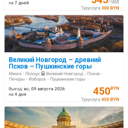
/180$
на
7 дней
Туруслуга
300 BYN
Великий Новгород – древний
Псков – Пушкинские горы
Минск - Полоцк
Великий Новгород - Псков -
Печоры - Изборск - Пушкинские горы
450
BYN
Выезд:
вс, 09 августа 2026
на
4 дня
Туруслуга
450 BYN