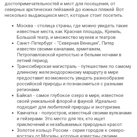
достопримечательностей и мест для посещения, от
северных арктических пейзажей до южных пляжей. Вот
несколько выдающихся мест, которые стоит посетить:
Москва - столица страны, где можно увидеть такие
известные места, как Красная площадь, Кремль,
Большой театр, и множество музеев и театров.
Санкт-Петербург - "Северная Венеция", Питер
известен своими каналами, эрмитажем,
Петропавловской крепостью и белыми ночами в
летний период.
Транссибирская магистраль - путешествие по самому
длинному железнодорожному маршруту в мире
предоставит возможность увидеть разнообразие
российской природы и познакомиться с разными
регионами.
Байкал - самое глубокое озеро в мире, известное
своей уникальной флорой и фауной. Идеально
подходит для любителей природы и экотуризма.
Камчатка - полуостров, известный своими вулканами
и гейзерами. Это место для тех, кто ищет
приключений и незабываемых природных красот.
Золотое кольцо России - серия городов к северо-
востоку от Москвы, которые известны своими