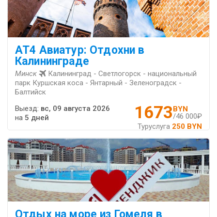
AT4 Авиатур: Отдохни в
Калининграде
Минск
Калининград - Светлогорск - национальный
парк Куршская коса - Янтарный - Зеленоградск -
Балтийск
1673
Выезд:
вс, 09 августа 2026
BYN
/46 000₽
на
5 дней
Туруслуга
250 BYN
Отдых на море из Гомеля в