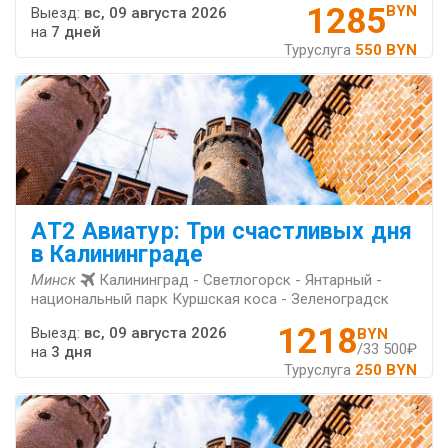
1285
BYN
Выезд:
вс, 09 августа 2026
на
7 дней
Туруслуга
550 BYN
АT2 Авиатур: Три счастливых дня
в Калининграде
Минск
Калининград - Светлогорск - Янтарный -
национальный парк Куршская коса - Зеленоградск
1218
Выезд:
вс, 09 августа 2026
BYN
/33 500₽
на
3 дня
Туруслуга
250 BYN