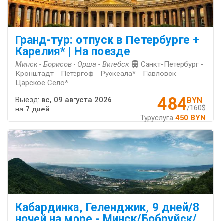
Гранд-тур: отпуск в Петербурге +
Карелия* | На поезде
Минск - Борисов - Орша - Витебск
Санкт-Петербург -
Кронштадт - Петергоф - Рускеала* - Павловск -
Царское Село*
484
Выезд:
вс, 09 августа 2026
BYN
/160$
на
7 дней
Туруслуга
450 BYN
Кабардинка, Геленджик, 9 дней/8
ночей на море - Минск/Бобруйск/