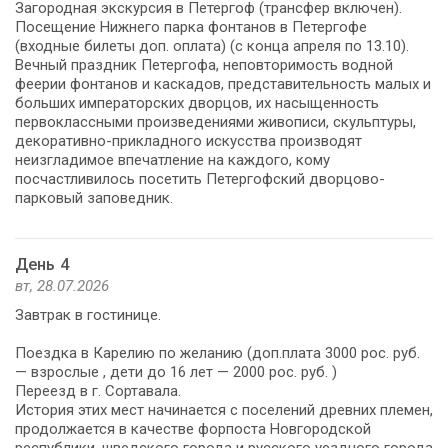
Загородная экскурсия в Петергоф (трансфер включен).
Посещение Нижнего парка фонтанов в Петергофе
(входные билеты доп. оплата) (с конца апреля по 13.10).
Вечный праздник Петергофа, неповторимость водной
феерии фонтанов и каскадов, представительность малых и
больших императорских дворцов, их насыщенность
первоклассными произведениями живописи, скульптуры,
декоративно-прикладного искусства производят
неизгладимое впечатление на каждого, кому
посчастливилось посетить Петергофский дворцово-
парковый заповедник.
День 4
вт, 28.07.2026
Завтрак в гостинице.
Поездка в Карелию по желанию (доп.плата 3000 рос. руб.
— взрослые , дети до 16 лет — 2000 рос. руб. )
Переезд в г. Сортавала.
История этих мест начинается с поселений древних племен,
продолжается в качестве форпоста Новгородской
республики, шведского города и русского уездного города