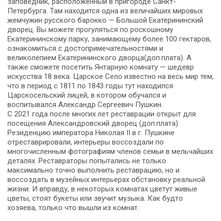
заповедник, расположенный в пригороде Санкт-
Петербурга. Там находится одна из величайших мировых
жемчужин русского барокко — Большой Екатерининский
дворец. Вы можете прогуляться по роскошному
Екатерининскому парку, занимающему более 100 гектаров,
ознакомиться с достопримечательностями и
великолепием Екатерининского дворца(доп.плата). А
также сможете посетить Янтарную комнату — шедевр
искусства 18 века. Царское Село известно на весь мир тем,
что в период с 1811 по 1843 годы тут находился
Царскосельский лицей, в котором обучался и
воспитывался Александр Сергеевич Пушкин.
C 2021 года после многих лет реставрации открыт для
посещения Александровский дворец (доп.плата).
Резиденцию императора Николая II в г. Пушкине
отреставрировали, интерьеры воссоздали по
многочисленным фотографиям членов семьи в мельчайших
деталях. Реставраторы попытались не только
максимально точно выполнить реставрацию, но и
воссоздать в музейных интерьерах обстановку реальной
жизни. И вправду, в некоторых комнатах цветут живые
цветы, стоят букеты или звучит музыка. Как будто
хозяева, только что вышли из комнат.