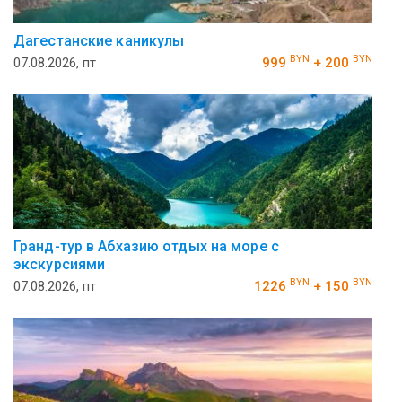
Дагестанские каникулы
BYN
BYN
07.08.2026, пт
999
+ 200
Гранд-тур в Абхазию отдых на море с
экскурсиями
BYN
BYN
07.08.2026, пт
1226
+ 150