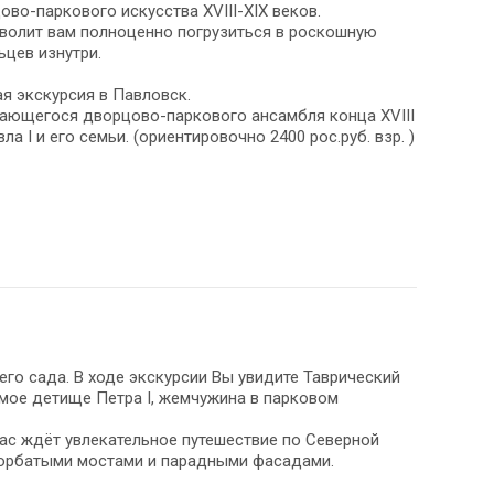
во-паркового искусства XVIII-XIX веков.
зволит вам полноценно погрузиться в роскошную
ьцев изнутри.
ая экскурсия в Павловск.
ающегося дворцово-паркового ансамбля конца XVIII
а I и его семьи. (ориентировочно 2400 рос.руб. взр. )
го сада. В ходе экскурсии Вы увидите Таврический
имое детище Петра I, жемчужина в парковом
Вас ждёт увлекательное путешествие по Северной
горбатыми мостами и парадными фасадами.