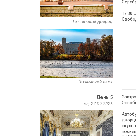
Серебр
17:30 
Свобод
Гатчинский дворец
Гатчинский парк
Завтра
День 5
Освобо
вс, 27.09.2026
Автобу
дворцы
скульп
посвящ