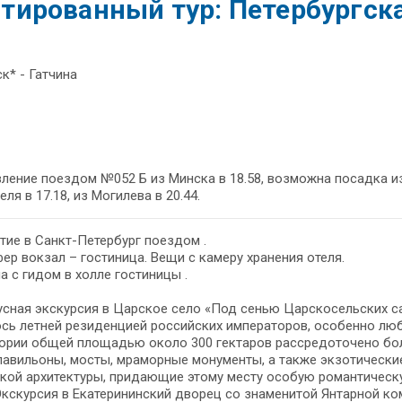
ированный тур: Петербургск
к* - Гатчина
ление поездом №052 Б из Минска в 18.58, возможна посадка из 
ие в Санкт-Петербург поездом .
ер вокзал – гостиница. Вещи с камеру хранения отеля.
а с гидом в холле гостиницы .
сная экскурсия в Царское село «Под сенью Царскосельских са
сь летней резиденцией российских императоров, особенно люб
ории общей площадью около 300 гектаров рассредоточено бол
павильоны, мосты, мраморные монументы, а также экзотические
кой архитектуры, придающие этому месту особую романтическ
Экскурсия в Екатерининский дворец со знаменитой Янтарной ко