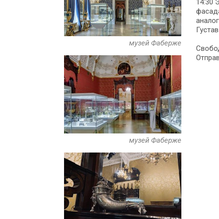
14:30 
фасад
аналог
Густа
музей Фаберже
Свобод
музей Фаберже