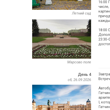
16:00 
числе,
картин
Летний сад
причуд
каждый
18:00 
Дополн
23:30-
достоп
Марсово поле
Завтра
День 4
Встреч
сб, 26.09.2026
Автобу
Гатчин
архите
I, кот
Гатчи