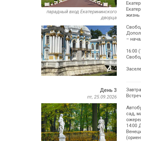
Екатер
Екатер
парадный вход Екатерининского
жизнь 
дворца
Свобод
Допол
– нача
16:00 
Свобод
Заселе
Завтра
День 3
Встреч
пт, 25.09.2026
Автобу
сад, м
ожере
14:00 
Венец
(ориен