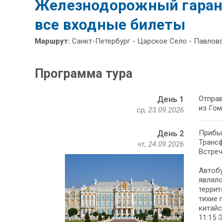
Железнодорожный гарант
все входные билеты
Маршрут:
Санкт-Петербург - Царское Село - Павловс
Программа тура
Отправ
День 1
ср, 23.09.2026
Прибыт
День 2
Трансф
чт, 24.09.2026
Встреч
Автобу
являло
террит
тихие 
китайс
11:15 