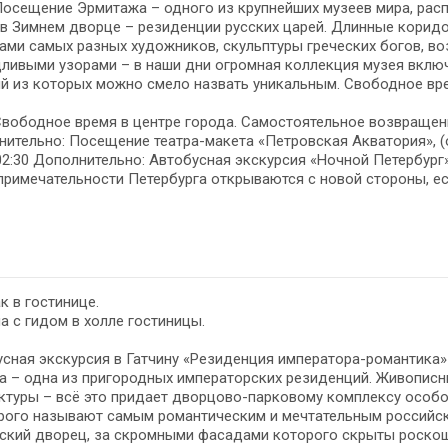
Посещение Эрмитажа – одного из крупнейших музеев мира, расп
 в Зимнем дворце – резиденции русских царей. Длинные коридо
ами самых разных художников, скульптуры греческих богов, в
ливыми узорами – в наши дни огромная коллекция музея включа
 из которых можно смело назвать уникальным. Свободное врем
Свободное время в центре города. Самостоятельное возвращени
ительно: Посещение театра-макета «Петровская Акватория», (ори
02:30 Дополнительно: Автобусная экскурсия «Ночной Петербург» (
римечательности Петербурга открываются с новой стороны, ес
к в гостинице.
а с гидом в холле гостиницы.
сная экскурсия в Гатчину «Резиденция императора-романтика»
а – одна из пригородных императорских резиденций. Живописн
ктуры – всё это придает дворцово-парковому комплексу особо
орого называют самым романтическим и мечтательным российски
нский дворец, за скромными фасадами которого скрыты роско