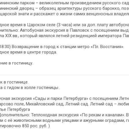
ининским парком – великолепным произведением русского садо
ининский дворец – образец архитектуры русского барокко, по
царской знати и расскажет о жизни самих венценосных владел
ное время в Царском селе (3 часа) или за доп. плату автобусн
нительно: Автобусная экскурсия в Павловск с посещением выд
ла XIX вв., который являлся летней резиденцией императора Павл
(18:30) Возвращение в город к станции метро «Пл. Восстания».
ное время в центре города.
ние в гостиницу.
к в гостинице.
а с гидом в холле гостиницы .
сная экскурсия «Сады и парки Петербурга» с посещением Летне
арсово поле, Михайловский сад, Летний сад. Летний сад – люб
лье Петербурга
Дополнительно: Теплоходная экскурсия «По рекам и каналам». 
ии с её живописными водными улицами и ажурными оградами, 
тировочно 850 рос. руб. )