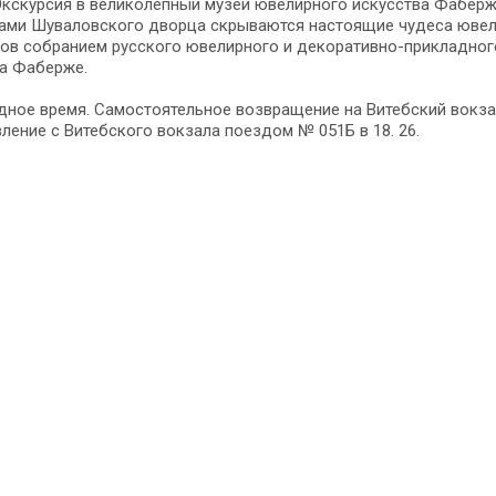
Экскурсия в великолепный музей ювелирного искусства Фаберж
ами Шуваловского дворца скрываются настоящие чудеса ювел
ов собранием русского ювелирного и декоративно-прикладного
ва Фаберже.
ное время. Самостоятельное возвращение на Витебский вокзал