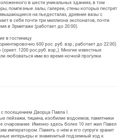
оложенного в шести уникальных зданиях, в том
ры, помпезные залы, галереи, стены которых пестрят
озвышающиеся на пьедесталах, древние вазы с
ет в себя почти три миллиона экспонатов, почти
я в Эрмитаже (работает до 20:00).
е в гостиницу.
ентировочно 600 рос. руб. взр.; работает до 22:00).
ориет. 1200 рос.руб. взр.,). Многие известные
ли любоваться ими во время ночной прогулки.
 с посещением Дворца Павла I.
ые пейзажи, тишина, изобилие водоемов, памятники
е очарование. Именно здесь более 10 лет жил Павел
м императором. Память о нём и его супруге хранит
шные интерьеры и знаменитый подземный ход к