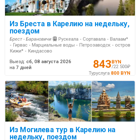
Из Бреста в Карелию на недельку,
поездом
Брест - Барановичи
Рускеала - Сортавала - Валаам*
- Гирвас - Марциальные воды - Петрозаводск - остров
Кижи* - Киндасово
843
Выезд:
сб, 08 августа 2026
BYN
/22 500₽
на
7 дней
Туруслуга
800 BYN
Из Могилева тур в Карелию на
недельку, поездом