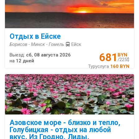
Отдых в Ейске
Борисов - Минск - Гомель
Ейск
681
Выезд:
сб, 08 августа 2026
BYN
/225$
на
12 дней
Туруслуга
160 BYN
Азовское море - близко и тепло,
Голубицкая - отдых на любой
вкус. Из Гродно, Лиды,