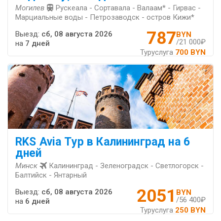
Могилев
Рускеала - Сортавала - Валаам* - Гирвас -
Марциальные воды - Петрозаводск - остров Кижи*
787
Выезд:
сб, 08 августа 2026
BYN
/21 000₽
на
7 дней
Туруслуга
700 BYN
RKS Avia Тур в Калининград на 6
дней
Минск
Калининград - Зеленоградск - Светлогорск -
Балтийск - Янтарный
2051
Выезд:
сб, 08 августа 2026
BYN
/56 400₽
на
6 дней
Туруслуга
250 BYN