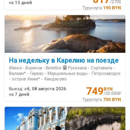
/270$
на
13 дней
Туруслуга
190 BYN
На недельку в Карелию на поезде
Минск - Борисов - Витебск
Рускеала - Сортавала -
Валаам* - Гирвас - Марциальные воды - Петрозаводск
- остров Кижи* - Киндасово
749
Выезд:
сб, 08 августа 2026
BYN
/20 000₽
на
7 дней
Туруслуга
700 BYN