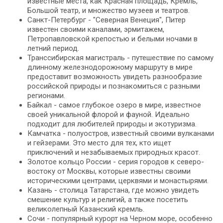
известные места, как Красная площадь, Кремль,
Большой театр, и множество музеев и театров.
Санкт-Петербург - "Северная Венеция", Питер
известен своими каналами, эрмитажем,
Петропавловской крепостью и белыми ночами в
летний период.
Транссибирская магистраль - путешествие по самому
длинному железнодорожному маршруту в мире
предоставит возможность увидеть разнообразие
российской природы и познакомиться с разными
регионами.
Байкал - самое глубокое озеро в мире, известное
своей уникальной флорой и фауной. Идеально
подходит для любителей природы и экотуризма.
Камчатка - полуостров, известный своими вулканами
и гейзерами. Это место для тех, кто ищет
приключений и незабываемых природных красот.
Золотое кольцо России - серия городов к северо-
востоку от Москвы, которые известны своими
историческими центрами, церквями и монастырями.
Казань - столица Татарстана, где можно увидеть
смешение культур и религий, а также посетить
великолепный Казанский кремль.
Сочи - популярный курорт на Черном море, особенно