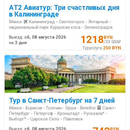
АT2 Авиатур: Три счастливых дня
в Калининграде
Минск
Калининград - Светлогорск - Янтарный -
национальный парк Куршская коса - Зеленоградск
1218
Выезд:
сб, 08 августа 2026
BYN
/33 500₽
на
3 дня
Туруслуга
250 BYN
Тур в Санкт-Петербург на 7 дней
Минск - Борисов - Толочин - Орша - Витебск
Санкт-
Петербург - Петергоф - Кронштадт - Рускеала* -
Выборг* - Царское Село - Павловск
Выезд:
сб, 08 августа 2026
BYN