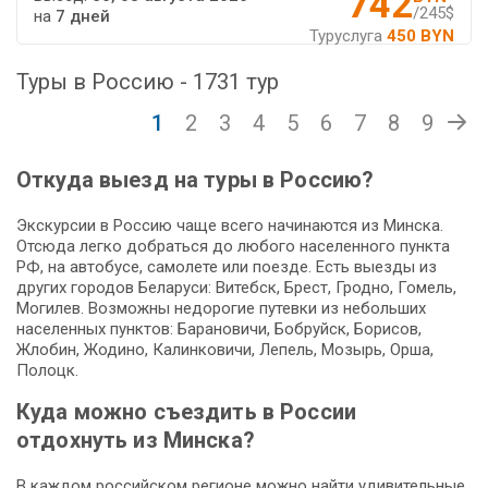
742
/245$
на
7 дней
Туруслуга
450 BYN
Туры в Россию - 1731 тур
1
2
3
4
5
6
7
8
9
Откуда выезд на туры в Россию?
Экскурсии в Россию чаще всего начинаются из Минска.
Отсюда легко добраться до любого населенного пункта
РФ, на автобусе, самолете или поезде. Есть выезды из
других городов Беларуси: Витебск, Брест, Гродно, Гомель,
Могилев. Возможны недорогие путевки из небольших
населенных пунктов: Барановичи, Бобруйск, Борисов,
Жлобин, Жодино, Калинковичи, Лепель, Мозырь, Орша,
Полоцк.
Куда можно съездить в России
отдохнуть из Минска?
В каждом российском регионе можно найти удивительные