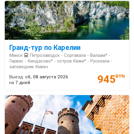
Гранд-тур по Карелии
Минск
Петрозаводск - Сортавала - Валаам* -
Гирвас - Киндасово* - остров Кижи* - Рускеала -
заповедник Кивач
945
BYN
Выезд:
сб, 08 августа 2026
на
7 дней