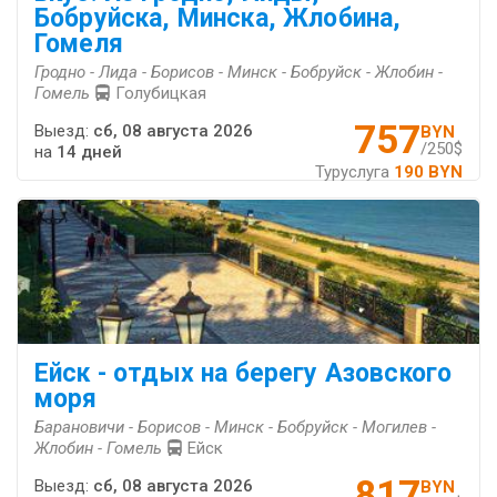
Бобруйска, Минска, Жлобина,
Гомеля
Гродно - Лида - Борисов - Минск - Бобруйск - Жлобин -
Гомель
Голубицкая
757
Выезд:
сб, 08 августа 2026
BYN
/250$
на
14 дней
Туруслуга
190 BYN
Ейск - отдых на берегу Азовского
моря
Барановичи - Борисов - Минск - Бобруйск - Могилев -
Жлобин - Гомель
Ейск
817
Выезд:
сб, 08 августа 2026
BYN