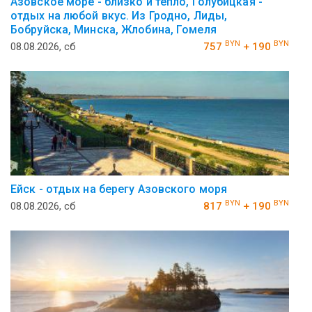
Азовское море - близко и тепло, Голубицкая -
отдых на любой вкус. Из Гродно, Лиды,
Бобруйска, Минска, Жлобина, Гомеля
BYN
BYN
08.08.2026, сб
757
+ 190
Ейск - отдых на берегу Азовского моря
BYN
BYN
08.08.2026, сб
817
+ 190