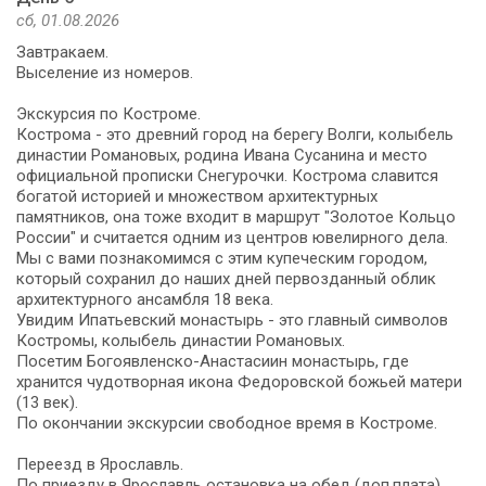
сб, 01.08.2026
Завтракаем.
Выселение из номеров.
Экскурсия по Костроме.
Кострома - это древний город на берегу Волги, колыбель
династии Романовых, родина Ивана Сусанина и место
официальной прописки Снегурочки. Кострома славится
богатой историей и множеством архитектурных
памятников, она тоже входит в маршрут "Золотое Кольцо
России" и считается одним из центров ювелирного дела.
Мы с вами познакомимся с этим купеческим городом,
который сохранил до наших дней первозданный облик
архитектурного ансамбля 18 века.
Увидим Ипатьевский монастырь - это главный символов
Костромы, колыбель династии Романовых.
Посетим Богоявленско-Анастасиин монастырь, где
хранится чудотворная икона Федоровской божьей матери
(13 век).
По окончании экскурсии свободное время в Костроме.
Переезд в Ярославль.
По приезду в Ярославль остановка на обед (доп.плата).