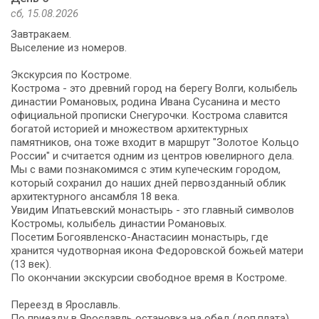
сб, 15.08.2026
Завтракаем.
Выселение из номеров.
Экскурсия по Костроме.
Кострома - это древний город на берегу Волги, колыбель
династии Романовых, родина Ивана Сусанина и место
официальной прописки Снегурочки. Кострома славится
богатой историей и множеством архитектурных
памятников, она тоже входит в маршрут "Золотое Кольцо
России" и считается одним из центров ювелирного дела.
Мы с вами познакомимся с этим купеческим городом,
который сохранил до наших дней первозданный облик
архитектурного ансамбля 18 века.
Увидим Ипатьевский монастырь - это главный символов
Костромы, колыбель династии Романовых.
Посетим Богоявленско-Анастасиин монастырь, где
хранится чудотворная икона Федоровской божьей матери
(13 век).
По окончании экскурсии свободное время в Костроме.
Переезд в Ярославль.
По приезду в Ярославль остановка на обед (доп.плата).