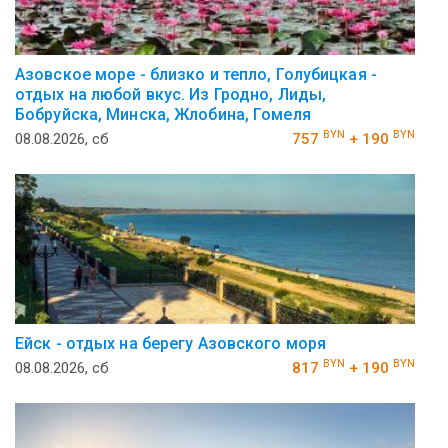
Азовское море - близко и тепло, Голубицкая -
отдых на любой вкус. Из Гродно, Лиды,
Бобруйска, Минска, Жлобина, Гомеля
BYN
BYN
08.08.2026, сб
757
+ 190
Ейск - отдых на берегу Азовского моря
BYN
BYN
08.08.2026, сб
817
+ 190