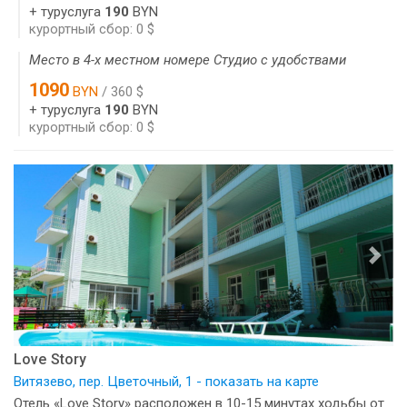
+ туруслуга
190
BYN
курортный сбор: 0 $
Место в 4-х местном номере Студио с удобствами
1090
BYN
/ 360 $
+ туруслуга
190
BYN
курортный сбор: 0 $
Love Story
Витязево, пер. Цветочный, 1 - показать на карте
Отель «Love Story» расположен в 10-15 минутах ходьбы от