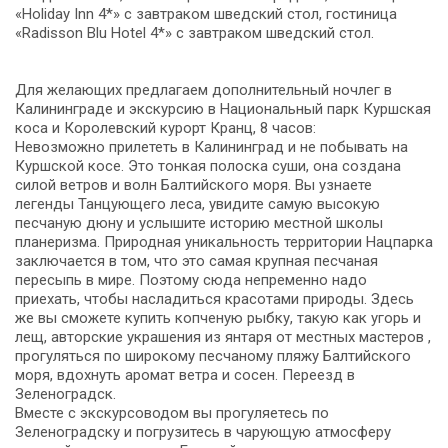
«Holiday Inn 4*» с завтраком шведский стол, гостиница
«Radisson Blu Hotel 4*» с завтраком шведский стол.
Для желающих предлагаем дополнительный ночлег в
Калининграде и экскурсию в Национальный парк Куршская
коса и Королевский курорт Кранц, 8 часов:
Невозможно прилететь в Калининград и не побывать на
Куршской косе. Это тонкая полоска суши, она создана
силой ветров и волн Балтийского моря. Вы узнаете
легенды Танцующего леса, увидите самую высокую
песчаную дюну и услышите историю местной школы
планеризма. Природная уникальность территории Нацпарка
заключается в том, что это самая крупная песчаная
пересыпь в мире. Поэтому сюда непременно надо
приехать, чтобы насладиться красотами природы. Здесь
же вы сможете купить копченую рыбку, такую как угорь и
лещ, авторские украшения из янтаря от местных мастеров ,
прогуляться по широкому песчаному пляжу Балтийского
моря, вдохнуть аромат ветра и сосен. Переезд в
Зеленоградск.
Вместе с экскурсоводом вы прогуляетесь по
Зеленоградску и погрузитесь в чарующую атмосферу