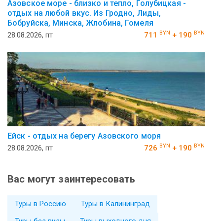
Азовское море - близко и тепло, Голубицкая -
отдых на любой вкус. Из Гродно, Лиды,
Бобруйска, Минска, Жлобина, Гомеля
BYN
BYN
28.08.2026, пт
711
+ 190
Ейск - отдых на берегу Азовского моря
BYN
BYN
28.08.2026, пт
726
+ 190
Вас могут заинтересовать
Туры в Россию
Туры в Калининград
Туры без визы
Туры выходного дня