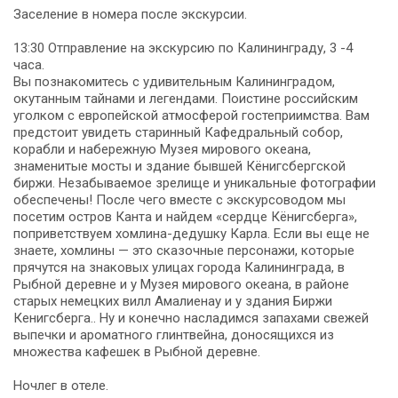
Заселение в номера после экскурсии.
13:30 Отправление на экскурсию по Калининграду, 3 -4
часа.
Вы познакомитесь с удивительным Калининградом,
окутанным тайнами и легендами. Поистине российским
уголком с европейской атмосферой гостеприимства. Вам
предстоит увидеть старинный Кафедральный собор,
корабли и набережную Музея мирового океана,
знаменитые мосты и здание бывшей Кёнигсбергской
биржи. Незабываемое зрелище и уникальные фотографии
обеспечены! После чего вместе с экскурсоводом мы
посетим остров Канта и найдем «сердце Кёнигсберга»,
поприветствуем хомлина-дедушку Карла. Если вы еще не
знаете, хомлины — это сказочные персонажи, которые
прячутся на знаковых улицах города Калининграда, в
Рыбной деревне и у Музея мирового океана, в районе
старых немецких вилл Амалиенау и у здания Биржи
Кенигсберга.. Ну и конечно насладимся запахами свежей
выпечки и ароматного глинтвейна, доносящихся из
множества кафешек в Рыбной деревне.
Ночлег в отеле.