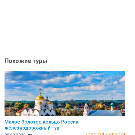
Похожие туры
Малое Золотое кольцо России,
железнодорожный тур
BYN
BYN