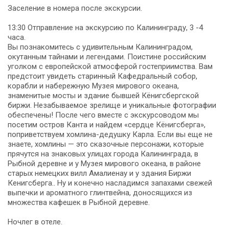
Заселение в номера после экскурсии.
13:30 Отправление на экскурсию по Калининграду, 3 -4
часа.
Вы познакомитесь с удивительным Калининградом,
окутанным тайнами и легендами. Поистине российским
уголком с европейской атмосферой гостеприимства. Вам
предстоит увидеть старинный Кафедральный собор,
корабли и набережную Музея мирового океана,
знаменитые мосты и здание бывшей Кёнигсбергской
биржи. Незабываемое зрелище и уникальные фотографии
обеспечены! После чего вместе с экскурсоводом мы
посетим остров Канта и найдем «сердце Кёнигсберга»,
поприветствуем хомлина-дедушку Карла. Если вы еще не
знаете, хомлины — это сказочные персонажи, которые
прячутся на знаковых улицах города Калининграда, в
Рыбной деревне и у Музея мирового океана, в районе
старых немецких вилл Амалиенау и у здания Биржи
Кенигсберга.. Ну и конечно насладимся запахами свежей
выпечки и ароматного глинтвейна, доносящихся из
множества кафешек в Рыбной деревне.
Ночлег в отеле.