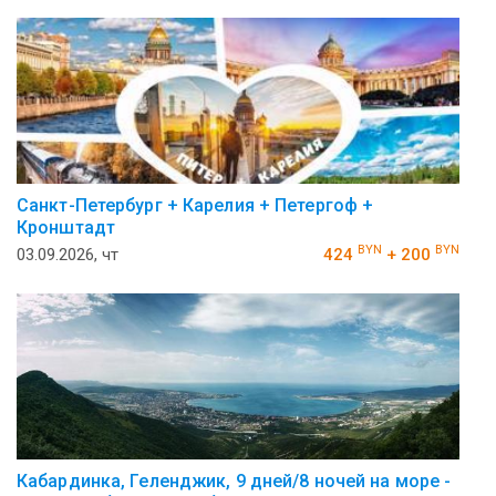
Санкт-Петербург + Карелия + Петергоф +
Кронштадт
BYN
BYN
03.09.2026, чт
424
+ 200
Кабардинка, Геленджик, 9 дней/8 ночей на море -