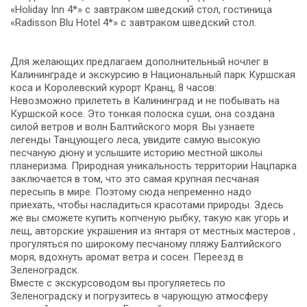
«Holiday Inn 4*» с завтраком шведский стол, гостиница
«Radisson Blu Hotel 4*» с завтраком шведский стол.
Для желающих предлагаем дополнительный ночлег в
Калининграде и экскурсию в Национальный парк Куршская
коса и Королевский курорт Кранц, 8 часов:
Невозможно прилететь в Калининград и не побывать на
Куршской косе. Это тонкая полоска суши, она создана
силой ветров и волн Балтийского моря. Вы узнаете
легенды Танцующего леса, увидите самую высокую
песчаную дюну и услышите историю местной школы
планеризма. Природная уникальность территории Нацпарка
заключается в том, что это самая крупная песчаная
пересыпь в мире. Поэтому сюда непременно надо
приехать, чтобы насладиться красотами природы. Здесь
же вы сможете купить копченую рыбку, такую как угорь и
лещ, авторские украшения из янтаря от местных мастеров ,
прогуляться по широкому песчаному пляжу Балтийского
моря, вдохнуть аромат ветра и сосен. Переезд в
Зеленоградск.
Вместе с экскурсоводом вы прогуляетесь по
Зеленоградску и погрузитесь в чарующую атмосферу