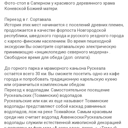
Фото-стоп в Саперном у красивого деревянного храма
Коневской Божией матери.
Переезд в г. Сортавала.
История этих мест начинается с поселений древних племен,
продолжается в качестве форпоста Новгородской
республики, шведского города и русского уездного города
с карело-финским населением. Во время пешеходной
экскурсии Вы осмотрите сортавальскую электрическую
принимающую «энциклопедию северного модерна» .
Свободное время для обеда (доп. оплата).
До горного парка и мраморного каньона Рускеала
остаётся всего 30 км. Вы сможете посетить одно из кафе
города и попробовать традиционную карельскую кухню
или ограничиться комплексным обедом.
Переезд к водопадам. Самостоятельное посещение
Рускеальских (Тохминских) водопадов.
Рускеальские или как их еще называют Тохминские
водопады представляют собой каскад равнинных
водопадов, лож на реке Тохмайоки. Самым красивым
среди них считает водопад Ахвенкоски.Рускеальские
водопады служили естественной живописной декорацией
к популярным фильмам «А зори здесь тихие…», «Темный