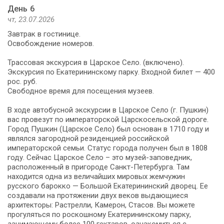
День 6
чт, 23.07.2026
Завтрак в гостинице.
Освобождение номеров.
Трассовая экскурсия в Царское Село. (включено).
Экскурсия по Екатерининскому парку. Входной билет — 400
рос. руб.
Свободное время для посещения музеев.
В ходе автобусной экскурсии в Царское Село (г. Пушкин)
вас провезут по императорской Царскосельской дороге.
Город Пушкин (Царское Село) был основан в 1710 году и
являлся загородной резиденцией российской
императорской семьи. Статус города получен был в 1808
году. Сейчас Царское Село – это музей-заповедник,
расположенный в пригороде Санкт-Петербурга. Там
находится одна из величайших мировых жемчужин
русского барокко — Большой Екатерининский дворец. Ее
создавали на протяжении двух веков выдающиеся
архитекторы: Растрелли, Камерон, Стасов. Вы можете
прогуляться по роскошному Екатерининскому парку,
занимающему более 100 гектаров, ознакомиться с