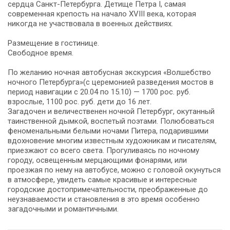
сердца Санкт-Петербурга. Детище Петра I, самая
современная крепость на начало XVIII века, которая
никогда не участвовала в военных действиях.
Размещение в гостинице.
Свободное время.
По желанию ночная автобусная экскурсия «Волшебство
ночного Петербурга»(с церемонией разведения мостов в
период навигации с 20.04 по 15.10) — 1700 рос. руб.
взрослые, 1100 рос. руб. дети до 16 лет.
Загадочен и величественен ночной Петербург, окутанный
таинственной дымкой, воспетый поэтами. Полюбоваться
феноменальными белыми ночами Питера, подарившими
вдохновение многим известным художникам и писателям,
приезжают со всего света. Прогуливаясь по ночному
городу, освещенным мерцающими фонарями, или
проезжая по нему на автобусе, можно с головой окунуться
в атмосфере, увидеть самые красивые и интересные
городские достопримечательности, преображенные до
неузнаваемости и становления в это время особенно
загадочными и романтичными.