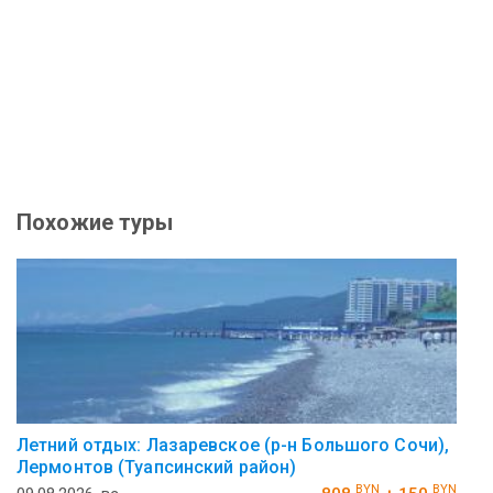
Похожие туры
Летний отдых: Лазаревское (р-н Большого Сочи),
Лермонтов (Туапсинский район)
BYN
BYN