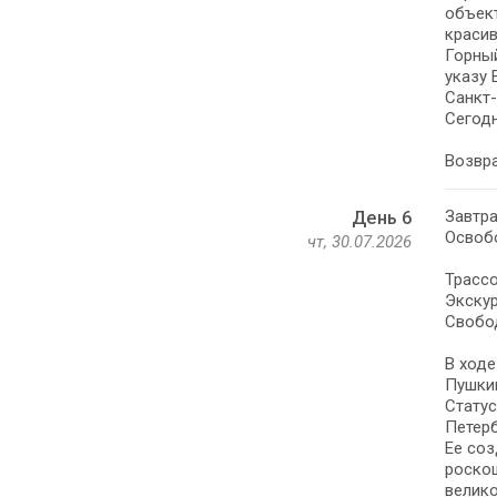
объект
красив
Горный
указу 
Санкт-
Сегодн
Возвра
Завтра
День 6
Освоб
чт, 30.07.2026
Трассо
Экскур
Свобо
В ходе
Пушкин
Статус
Петерб
Ее соз
роскош
велико