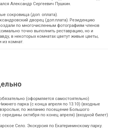
вался Александр Сергеевич Пушкин.
ые сокровища (доп. оплата).
ександровский дворец (доп.плата). Резиденцию
оссоздали по многочисленным фотографиям членов
ксимально точно выполнить реставрацию, но и
авду, в некоторых комнатах цветут живые цветы,
и из комнат.
дельно
обязательно (оформляется самостоятельно)
жнего парка (с конца апреля по 13.10) (входные
— взрослые; по желанию посещение Большого
 середины октября по конец апреля) (входной билет)
арское Село. Экскурсия по Екатерининскому парку.