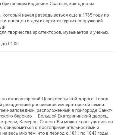
 британским изданием Guardian, как одно из
, который начал разведываться еще в 1765 году по
вки дворцов и других архитектурных сооружений
др.
ля творчества архитекторов, музыкантов и ученых.
до 01.00.
ут по императорской Царскосельской дороге. Город
ой резиденцией российской императорской семьи.
музей-заповедник, расположенный в пригороде Санкт-
сского барокко — Большой Екатерининский дворец.
стрелли, Камерон, Стасов. Вы можете прогуляться по
в, ознакомиться с достопримечательностями и
а весь мир тем, что в период с 1811 по 1843 годы