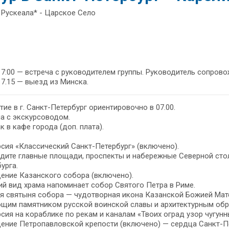
 Рускеала* - Царское Село
17:00 — встреча с руководителем группы. Руководитель сопровож
17.15 — выезд из Минска.
ие в г. Санкт-Петербург ориентировочно в 07.00.
а с экскурсоводом.
к в кафе города (доп. плата).
сия «Классический Санкт-Петербург» (включено).
дите главные площади, проспекты и набережные Северной сто
урга.
ение Казанского собора (включено).
й вид храма напоминает собор Святого Петра в Риме.
я святыня собора — чудотворная икона Казанской Божией Мат
щим памятником русской воинской славы и архитектурным обр
сия на кораблике по рекам и каналам «Твоих оград узор чугунный
ние Петропавловской крепости (включено) — сердца Санкт-Пе