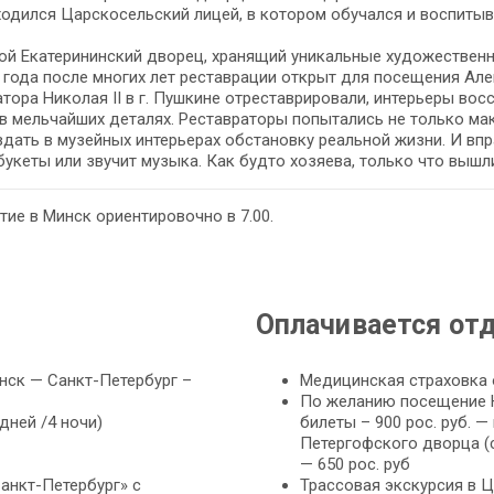
ходился Царскосельский лицей, в котором обучался и воспиты
й Екатерининский дворец, хранящий уникальные художественн
 года после многих лет реставрации открыт для посещения Ал
тора Николая II в г. Пушкине отреставрировали, интерьеры в
в мельчайших деталях. Реставраторы попытались не только ма
дать в музейных интерьерах обстановку реальной жизни. И впр
букеты или звучит музыка. Как будто хозяева, только что вышл
ие в Минск ориентировочно в 7.00.
Оплачивается от
нск — Санкт-Петербург –
Медицинская страховка 
По желанию посещение Ни
дней /4 ночи)
билеты – 900 рос. руб. 
Петергофского дворца (с
— 650 рос. руб
анкт-Петербург» с
Трассовая экскурсия в Ц