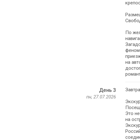
крепос
Размещ
Свобо
По жел
навига
Загадо
феном
приезж
на авт
достоп
роман
Завтра
День 3
пн, 27.07.2026
Экскур
Посещ
Это н
на ост
Экскур
Росси
соедин