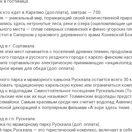
к в гостинице.
х кто едет в Карелию (доп.плата), завтрак — 7:00.
ия — уникальный мир, поражающий своей величественной приро
ились здесь нетронутые леса, реки и озера (ошеломляющие цифр
ьного места — сплав северных славянских и финно-угорских пл
топ в Саперном у красивого деревянного храма Коневской Бож
д в г. Сортавала.
я этих мест начинается с поселений древних племен, продолжа
ого города и русского уездного города с карело-финским нас
рите сортавальскую электрическую принимающую «энциклопеди
ное время для обеда (доп. оплата).
ного парка и мраморного каньона Рускеала остаётся всего 30 
бовать традиционную карельскую кухню или ограничиться ком
д к водопадам. Самостоятельное посещение Рускеальских (То
льские или как их еще называют Тохминские водопады предст
охмайоки. Самым красивым среди них считает водопад Ахвенк
сной декорацией к популярным фильмам «А зори здесь тихие…»
д в г.п. Рускеала.
ка по мраморному парку Рускеала (доп. оплата).
 парк Рускеала — это туристический комплекс, включает в се