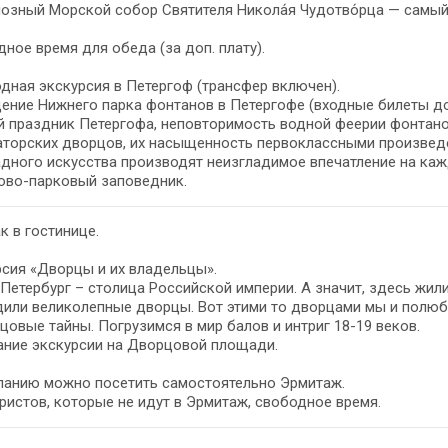
озный Морской собор Святителя Никола́я Чудотво́рца — самый
ное время для обеда (за доп. плату).
дная экскурсия в Петергоф (трансфер включен).
ние Нижнего парка фонтанов в Петергофе (входные билеты доп. 
 праздник Петергофа, неповторимость водной феерии фонтано
торских дворцов, их насыщенность первоклассными произведе
дного искусства производят неизгладимое впечатление на каж
ово-парковый заповедник.
к в гостинице.
сия «Дворцы и их владельцы».
Петербург – столица Российской империи. А значит, здесь жил
или великолепные дворцы. Вот этими то дворцами мы и полюбу
цовые тайны. Погрузимся в мир балов и интриг 18-19 веков.
ание экскурсии на Дворцовой площади.
ланию можно посетить самостоятельно Эрмитаж.
ристов, которые не идут в Эрмитаж, свободное время.