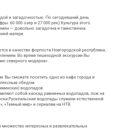
дой и загадочностью. По сегодняшний день
ы: 60 000 озер и 27 000 рек).Культура этого
емен — довольно загадочна и таинственна.
ией матери.
ется в качестве форпоста Новгородской республики,
елением. Во время пешеходной экскурсии Вы
ю северного модерна» .
км. Вы сможете посетить одно из кафе города и
плексным обедом.
хминских) водопадов.
авляют собой каскад равнинных водопадов, лож на
оски.Рускеальские водопады служили естественной
, «Темный мир» и сериалам на НТВ.
бя множество интересных и развлекательных