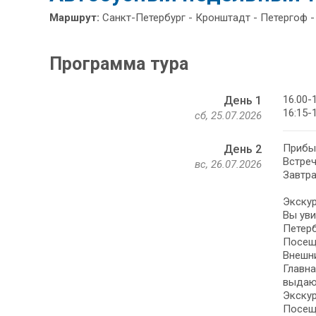
Маршрут:
Санкт-Петербург - Кронштадт - Петергоф -
Программа тура
16.00-
День 1
16:15-
сб, 25.07.2026
Прибыт
День 2
Встреч
вс, 26.07.2026
Завтра
Экскур
Вы уви
Петерб
Посещ
Внешни
Главна
выдаю
Экскур
Посеще