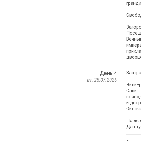
гранди
Свобод
Загоро
Посеще
Вечный
импера
прикла
дворц
Завтра
День 4
вт, 28.07.2026
Экскур
Санкт-
возвод
и двор
Оконч
По же
Для ту