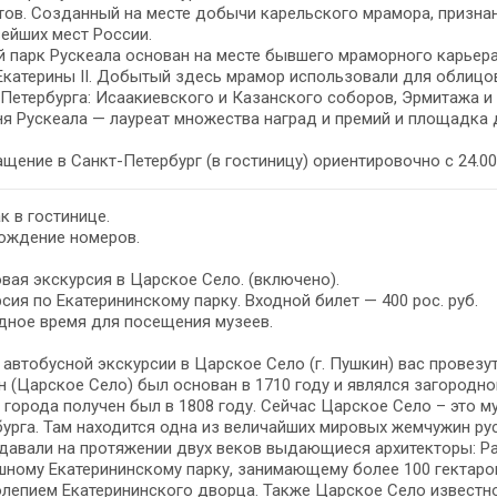
ов. Созданный на месте добычи карельского мрамора, признан
ейших мест России.
 парк Рускеала основан на месте бывшего мраморного карьера
Екатерины II. Добытый здесь мрамор использовали для облицо
Петербурга: Исаакиевского и Казанского соборов, Эрмитажа и 
я Рускеала — лауреат множества наград и премий и площадка д
щение в Санкт-Петербург (в гостиницу) ориентировочно с 24.00 
к в гостинице.
ождение номеров.
вая экскурсия в Царское Село. (включено).
сия по Екатерининскому парку. Входной билет — 400 рос. руб.
дное время для посещения музеев.
 автобусной экскурсии в Царское Село (г. Пушкин) вас провез
 (Царское Село) был основан в 1710 году и являлся загородн
 города получен был в 1808 году. Сейчас Царское Село – это 
урга. Там находится одна из величайших мировых жемчужин ру
давали на протяжении двух веков выдающиеся архитекторы: Ра
ному Екатерининскому парку, занимающему более 100 гектаро
лепием Екатерининского дворца. Также Царское Село известно н