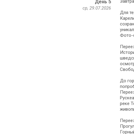
Завтра
День 5
ср, 29.07.2026
Для те
Карел
сохран
уникал
Фото-с
Переез
Истори
шведск
осмот
Свобод
До гор
попро
Переез
Рускеа
реке Т
живопи
Переез
Прогул
Горный