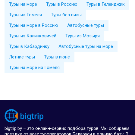
Туры на море
Туры в Россию
Туры в Геленджик
Туры из Гомеля
Туры без визы
Туры на море в Россию
Автобусные туры
Туры из Калинковичей
Туры из Мозыря
Туры в Кабардинку
Автобусные туры на море
Летние туры
Туры в июне
Туры на море из Гомеля
bigtrip.by – это онлайн-сервис подбора туров. Мы собираем
поездки от всех туроператоров Беларуси в единую базу. В