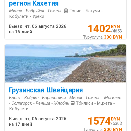
регион Кахетия
Минск - Бобруйск - Гомель
Гонио - Батуми -
Кобулети - Уреки
1402
Выезд:
чт, 06 августа 2026
BYN
/465$
на
16 дней
Туруслуга
300 BYN
Грузинская Швейцария
Брест - Кобрин - Барановичи - Минск - Гомель - Могилев
- Солигорск - Речица - Жлобин
Тбилиси - Мцхета -
Кобулети
1574
Выезд:
чт, 06 августа 2026
BYN
/530$
на
17 дней
Туруслуга
300 BYN