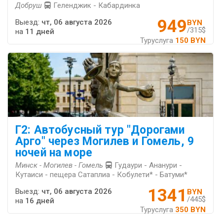
Добруш
Геленджик - Кабардинка
949
Выезд:
чт, 06 августа 2026
BYN
/315$
на
11 дней
Туруслуга
150 BYN
Г2: Автобусный тур "Дорогами
Арго" через Могилев и Гомель, 9
ночей на море
Минск - Могилев - Гомель
Гудаури - Ананури -
Кутаиси - пещера Сатаплиа - Кобулети* - Батуми*
1341
Выезд:
чт, 06 августа 2026
BYN
/445$
на
16 дней
Туруслуга
350 BYN