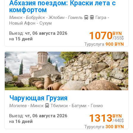
Абхазия поездом: Краски лета с
комфортом
Минск - Бобруйск - Жлобин - Гомель
Гагра -
Новый Афон - Сухум
1070
Выезд:
чт, 06 августа 2026
BYN
/355$
на
15 дней
Туруслуга
900 BYN
Чарующая Грузия
Могилев - Минск
Тбилиси - Батуми - Гонио
1313
Выезд:
чт, 06 августа 2026
BYN
/440$
на
16 дней
Туруслуга
300 BYN