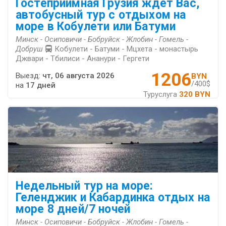
Гостеприимная Грузия ждет Вас,
автобусный тур с отдыхом на
море в Кобулети или Батуми
Минск - Осиповичи - Бобруйск - Жлобин - Гомель -
Добруш
Кобулети - Батуми - Мцхета - монастырь
Джвари - Тбилиси - Ананури - Гергети
1206
Выезд:
чт, 06 августа 2026
BYN
/400$
на
17 дней
Туруслуга
320 BYN
Недельный тур на море:
Геленджик и Кабардинка отдых на
море 8 дней/7 ночей
Минск - Осиповичи - Бобруйск - Жлобин - Гомель -