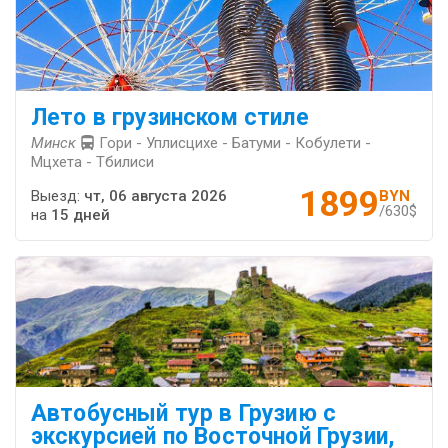
Лето в грузинском стиле
Минск
Гори - Уплисцихе - Батуми - Кобулети -
Мцхета - Тбилиси
1899
Выезд:
чт, 06 августа 2026
BYN
/630$
на
15 дней
Автобусный тур в Грузию с
экскурсией по Восточной Грузии,