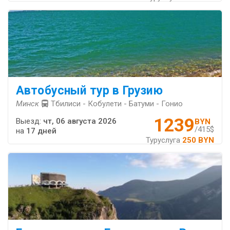
Автобусный тур в Грузию
Минск
Тбилиси - Кобулети - Батуми - Гонио
1239
Выезд:
чт, 06 августа 2026
BYN
/415$
на
17 дней
Туруслуга
250 BYN