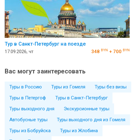
Тур в Санкт-Петербург на поезде
BYN
BYN
17.09.2026, чт
348
+ 700
Вас могут заинтересовать
Туры в Россию
Туры из Гомеля
Туры без визы
Туры в Петергоф
Туры в Санкт-Петербург
Туры выходного дня
Экскурсионные туры
Автобусные туры
Туры выходного дня из Гомеля
Туры из Бобруйска
Туры из Жлобина