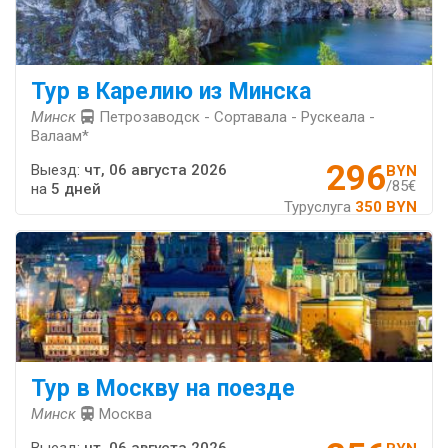
Тур в Карелию из Минска
Минск
Петрозаводск - Сортавала - Рускеала -
Валаам*
296
Выезд:
чт, 06 августа 2026
BYN
/85€
на
5 дней
Туруслуга
350 BYN
Тур в Москву на поезде
Минск
Москва