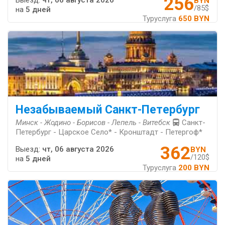
256
Выезд:
чт, 06 августа 2026
BYN
/85$
на
5 дней
Туруслуга
650 BYN
Незабываемый Санкт-Петербург
Минск - Жодино - Борисов - Лепель - Витебск
Санкт-
Петербург - Царское Село* - Кронштадт - Петергоф*
362
Выезд:
чт, 06 августа 2026
BYN
/120$
на
5 дней
Туруслуга
200 BYN