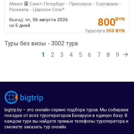
Минск
Санкт-Петербург - Приозерск - Сортавала -
Рускеала - Царское Село*
800
BYN
Выезд:
чт, 06 августа 2026
на
5 дней
Туруслуга
550 BYN
Туры без визы - 3002 тура
1
2
3
4
5
6
7
8
9
bigtrip.by – это онлайн-сервис подбора туров. Мы собираем
поездки от всех туроператоров Беларуси в единую базу. В
каждом туре вы найдете прямые телефоны туроператора и
сможете заказать тур онлайн.