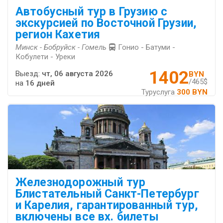
Автобусный тур в Грузию с
экскурсией по Восточной Грузии,
регион Кахетия
Минск - Бобруйск - Гомель
Гонио - Батуми -
Кобулети - Уреки
1402
Выезд:
чт, 06 августа 2026
BYN
/465$
на
16 дней
Туруслуга
300 BYN
Железнодорожный тур
Блистательный Санкт-Петербург
и Карелия, гарантированный тур,
включены все вх. билеты