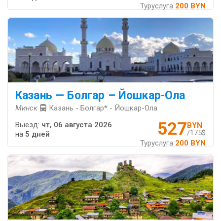
Туруслуга
200 BYN
Казань — Болгар – Йошкар-Ола
Минск
Казань - Болгар* - Йошкар-Ола
527
Выезд:
чт, 06 августа 2026
BYN
/175$
на
5 дней
Туруслуга
200 BYN