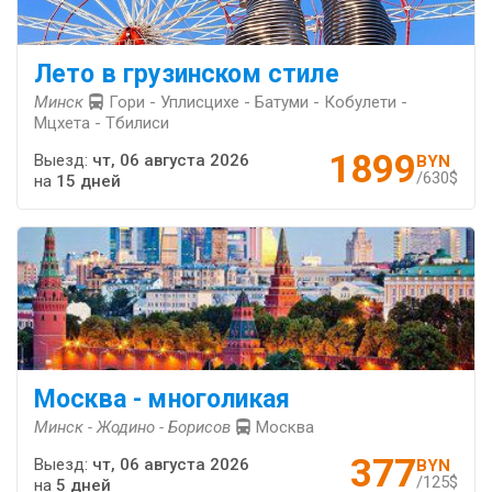
Лето в грузинском стиле
Минск
Гори - Уплисцихе - Батуми - Кобулети -
Мцхета - Тбилиси
1899
Выезд:
чт, 06 августа 2026
BYN
/630$
на
15 дней
Москва - многоликая
Минск - Жодино - Борисов
Москва
377
Выезд:
чт, 06 августа 2026
BYN
/125$
на
5 дней