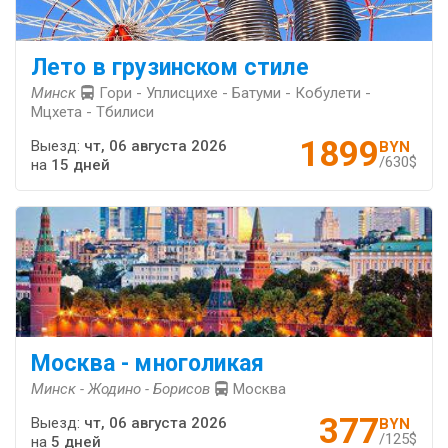
Лето в грузинском стиле
Минск
Гори - Уплисцихе - Батуми - Кобулети -
Мцхета - Тбилиси
1899
Выезд:
чт, 06 августа 2026
BYN
/630$
на
15 дней
Москва - многоликая
Минск - Жодино - Борисов
Москва
377
Выезд:
чт, 06 августа 2026
BYN
/125$
на
5 дней