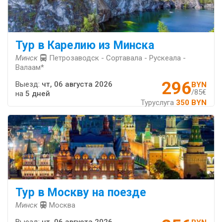
Тур в Карелию из Минска
Минск
Петрозаводск - Сортавала - Рускеала -
Валаам*
296
Выезд:
чт, 06 августа 2026
BYN
/85€
на
5 дней
Туруслуга
350 BYN
Тур в Москву на поезде
Минск
Москва