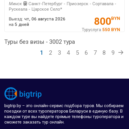
Минск
Санкт-Петербург - Приозерск - Сортавала -
Рускеала - Царское Село*
800
BYN
Выезд:
чт, 06 августа 2026
на
5 дней
Туруслуга
550 BYN
Туры без визы - 3002 тура
1
2
3
4
5
6
7
8
9
bigtrip.by – это онлайн-сервис подбора туров. Мы собираем
поездки от всех туроператоров Беларуси в единую базу. В
каждом туре вы найдете прямые телефоны туроператора и
сможете заказать тур онлайн.