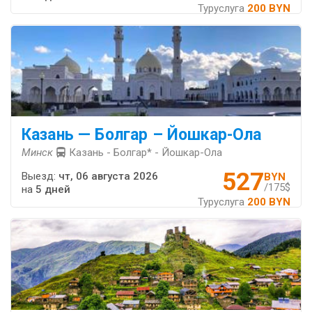
Туруслуга
200 BYN
Казань — Болгар – Йошкар-Ола
Минск
Казань - Болгар* - Йошкар-Ола
527
Выезд:
чт, 06 августа 2026
BYN
/175$
на
5 дней
Туруслуга
200 BYN