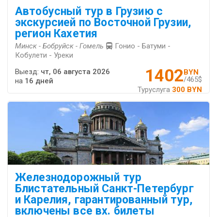
Автобусный тур в Грузию с
экскурсией по Восточной Грузии,
регион Кахетия
Минск - Бобруйск - Гомель
Гонио - Батуми -
Кобулети - Уреки
1402
Выезд:
чт, 06 августа 2026
BYN
/465$
на
16 дней
Туруслуга
300 BYN
Железнодорожный тур
Блистательный Санкт-Петербург
и Карелия, гарантированный тур,
включены все вх. билеты