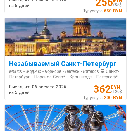
256
Выезд:
чт, 06 августа 2026
BYN
/85$
на
5 дней
Туруслуга
650 BYN
Незабываемый Санкт-Петербург
Минск - Жодино - Борисов - Лепель - Витебск
Санкт-
Петербург - Царское Село* - Кронштадт - Петергоф*
362
Выезд:
чт, 06 августа 2026
BYN
/120$
на
5 дней
Туруслуга
200 BYN