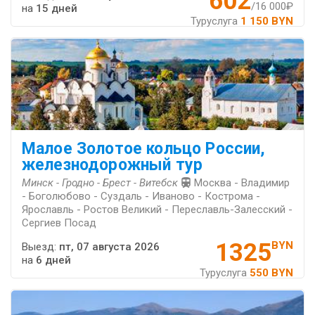
602
/16 000₽
на
15 дней
Туруслуга
1 150 BYN
Малое Золотое кольцо России,
железнодорожный тур
Минск - Гродно - Брест - Витебск
Москва - Владимир
- Боголюбово - Суздаль - Иваново - Кострома -
Ярославль - Ростов Великий - Переславль-Залесский -
Сергиев Посад
1325
BYN
Выезд:
пт, 07 августа 2026
на
6 дней
Туруслуга
550 BYN