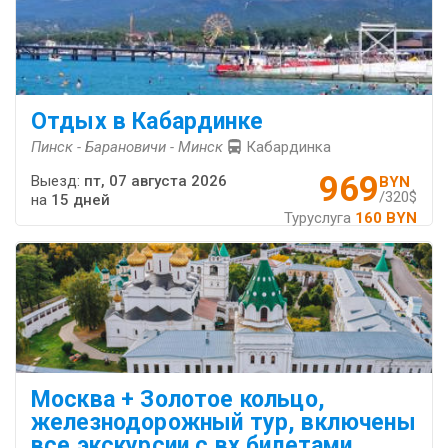
Отдых в Кабардинке
Пинск - Барановичи - Минск
Кабардинка
969
Выезд:
пт, 07 августа 2026
BYN
/320$
на
15 дней
Туруслуга
160 BYN
Москва + Золотое кольцо,
железнодорожный тур, включены
все экскурсии с вх.билетами