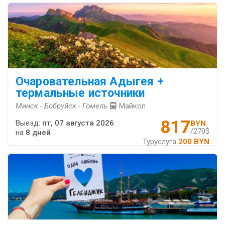
Очаровательная Адыгея +
термальные источники
Минск - Бобруйск - Гомель
Майкоп
817
Выезд:
пт, 07 августа 2026
BYN
/270$
на
8 дней
Туруслуга
200 BYN