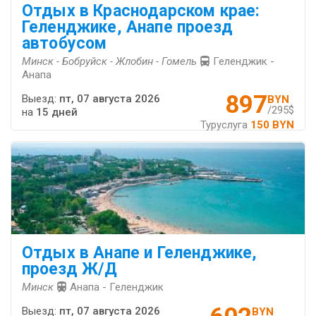
Отдых в Краснодарском крае:
Геленджике, Анапе проезд
автобусом
Минск - Бобруйск - Жлобин - Гомель
Геленджик -
Анапа
897
Выезд:
пт, 07 августа 2026
BYN
/295$
на
15 дней
Туруслуга
150 BYN
Отдых в Анапе и Геленджике,
проезд Ж/Д
Минск
Анапа - Геленджик
Выезд:
пт, 07 августа 2026
BYN