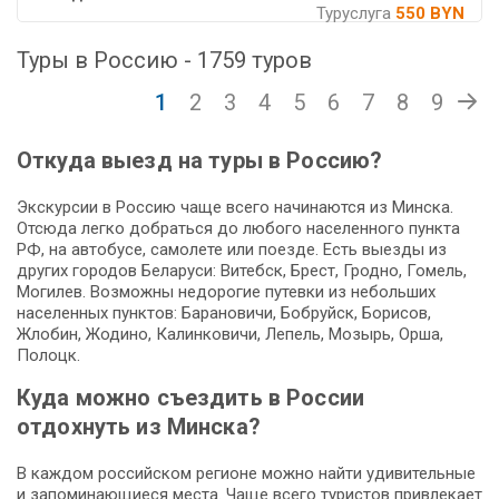
Туруслуга
550 BYN
Туры в Россию - 1759 туров
1
2
3
4
5
6
7
8
9
Откуда выезд на туры в Россию?
Экскурсии в Россию чаще всего начинаются из Минска.
Отсюда легко добраться до любого населенного пункта
РФ, на автобусе, самолете или поезде. Есть выезды из
других городов Беларуси: Витебск, Брест, Гродно, Гомель,
Могилев. Возможны недорогие путевки из небольших
населенных пунктов: Барановичи, Бобруйск, Борисов,
Жлобин, Жодино, Калинковичи, Лепель, Мозырь, Орша,
Полоцк.
Куда можно съездить в России
отдохнуть из Минска?
В каждом российском регионе можно найти удивительные
и запоминающиеся места. Чаще всего туристов привлекает