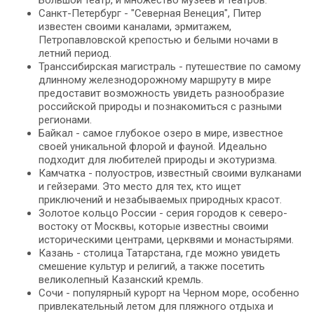
Большой театр, и множество музеев и театров.
Санкт-Петербург - "Северная Венеция", Питер
известен своими каналами, эрмитажем,
Петропавловской крепостью и белыми ночами в
летний период.
Транссибирская магистраль - путешествие по самому
длинному железнодорожному маршруту в мире
предоставит возможность увидеть разнообразие
российской природы и познакомиться с разными
регионами.
Байкал - самое глубокое озеро в мире, известное
своей уникальной флорой и фауной. Идеально
подходит для любителей природы и экотуризма.
Камчатка - полуостров, известный своими вулканами
и гейзерами. Это место для тех, кто ищет
приключений и незабываемых природных красот.
Золотое кольцо России - серия городов к северо-
востоку от Москвы, которые известны своими
историческими центрами, церквями и монастырями.
Казань - столица Татарстана, где можно увидеть
смешение культур и религий, а также посетить
великолепный Казанский кремль.
Сочи - популярный курорт на Черном море, особенно
привлекательный летом для пляжного отдыха и