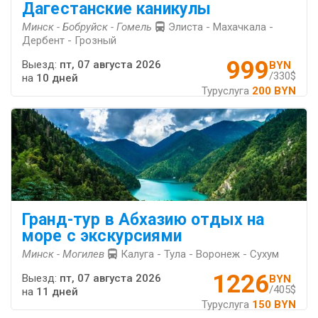
Дагестанские каникулы
Минск - Бобруйск - Гомель
Элиста - Махачкала -
Дербент - Грозный
999
Выезд:
пт, 07 августа 2026
BYN
/330$
на
10 дней
Туруслуга
200 BYN
Гранд-тур в Абхазию отдых на
море с экскурсиями
Минск - Могилев
Калуга - Тула - Воронеж - Сухум
1226
Выезд:
пт, 07 августа 2026
BYN
/405$
на
11 дней
Туруслуга
150 BYN