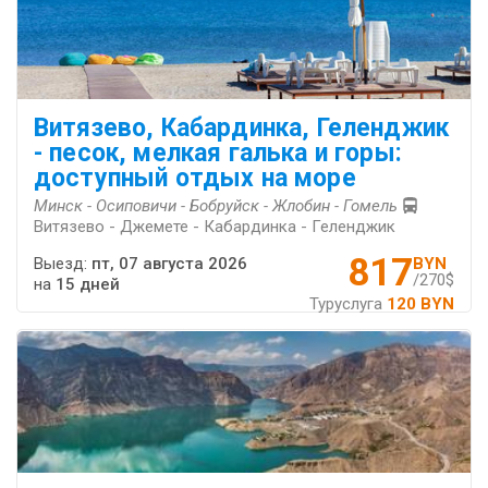
Витязево, Кабардинка, Геленджик
- песок, мелкая галька и горы:
доступный отдых на море
Минск - Осиповичи - Бобруйск - Жлобин - Гомель
Витязево - Джемете - Кабардинка - Геленджик
817
Выезд:
пт, 07 августа 2026
BYN
/270$
на
15 дней
Туруслуга
120 BYN