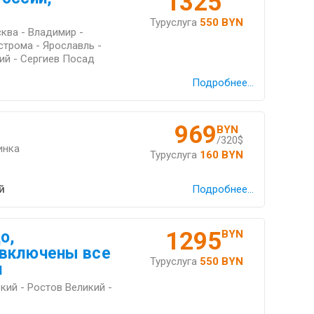
1325
Туруслуга
550 BYN
ква - Владимир -
строма - Ярославль -
ий - Сергиев Посад
Подробнее...
969
BYN
/320$
инка
Туруслуга
160 BYN
й
Подробнее...
1295
о,
BYN
 включены все
Туруслуга
550 BYN
и
кий - Ростов Великий -