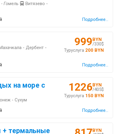
 - Гомель
Витязево -
й
Подробнее...
999
BYN
/330$
 Махачкала - Дербент -
Туруслуга
200 BYN
й
Подробнее...
1226
дых на море с
BYN
/405$
Туруслуга
150 BYN
ронеж - Сухум
й
Подробнее...
817
 + термальные
BYN