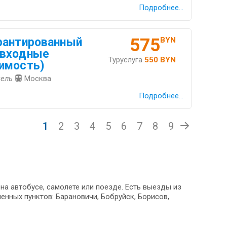
Подробнее...
575
рантированный
BYN
(входные
Туруслуга
550 BYN
имость)
мель
Москва
Подробнее...
1
2
3
4
5
6
7
8
9
на автобусе, самолете или поезде. Есть выезды из
енных пунктов: Барановичи, Бобруйск, Борисов,