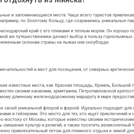
ьные и запоминающиеся места. Чаще всего туристов привлекает
например, по Золотому Кольцу, где сохранились уникальные пам
аснодарский край с его пляжами и теплым морем. Он хорошо под
имой же путешественники делают выбор в пользу горнолыжных 
снеженным склонам страны на лыжах или сноуборде.
мечательностей и мест для посещения, от северных арктическ
кие известные места, как Красная площадь, Кремль, Большой те
известен своими каналами, эрмитажем, Петропавловской крепос
самому длинному железнодорожному маршруту в мире предоста
.
ное своей уникальной флорой и фауной. Идеально подходит для
анами и гейзерами. Это место для тех, кто ищет приключений и
ро-востоку от Москвы, которые известны своими историческим
ь смешение культур и религий, а также посетить великолепный 
бенно привлекательный летом для пляжного отдыха и зимой дл