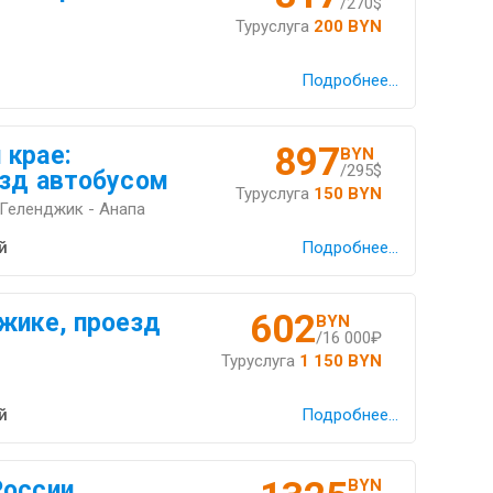
/270$
Туруслуга
200 BYN
Подробнее...
897
 крае:
BYN
/295$
езд автобусом
Туруслуга
150 BYN
Геленджик - Анапа
й
Подробнее...
602
жике, проезд
BYN
/16 000₽
Туруслуга
1 150 BYN
й
Подробнее...
оссии,
BYN