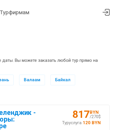
Турфирмам
 даты. Вы можете заказать любой тур прямо на
зань
Валаам
Байкал
817
Геленджик -
BYN
/270$
горы:
Туруслуга
120 BYN
ре