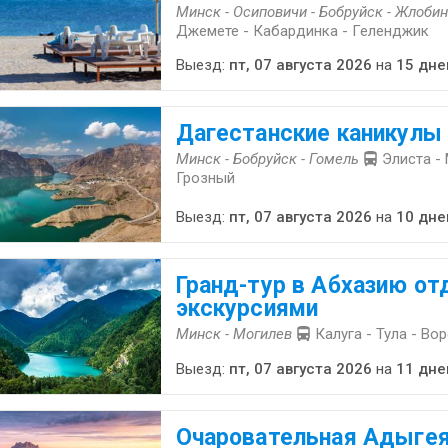
Минск - Осиповичи - Бобруйск - Жлобин
Джемете - Кабардинка - Геленджик
Выезд:
пт, 07 августа 2026
на
15 дне
Дагестанские каникулы
Минск - Бобруйск - Гомель
Элиста -
Грозный
Выезд:
пт, 07 августа 2026
на
10 дне
Гранд-тур в Абхазию от
экскурсиями
Минск - Могилев
Калуга - Тула - Во
Выезд:
пт, 07 августа 2026
на
11 дне
Очаровательная Адыгея