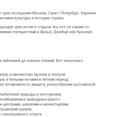
 для посещения Москва, Санкт-Петербург, Карелия.
ятники культуры и истории страны.
ходит для летнего отдыха тех, кто по каким-то
зимних путешествий в Архыз, Домбай или Красную
их пейзажей до южных пляжей. Вот несколько
атр, и множество музеев и театров.
тью и белыми ночами в летний период.
вит возможность увидеть разнообразие российской
 любителей природы и экотуризма.
 незабываемых природных красот.
и центрами, церквями и монастырями.
Казанский кремль.
я горнолыжного спорта.