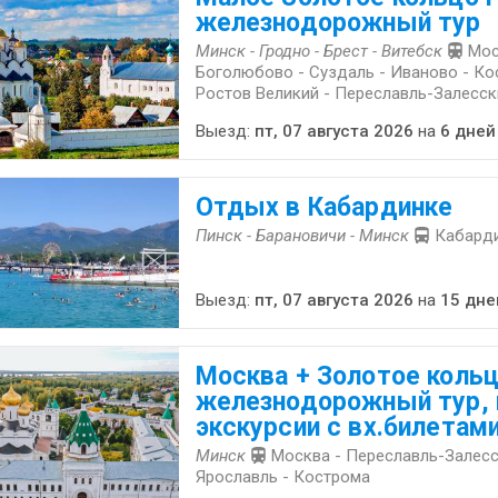
железнодорожный тур
Минск - Гродно - Брест - Витебск
Мос
Боголюбово - Суздаль - Иваново - Ко
Ростов Великий - Переславль-Залесск
Выезд:
пт, 07 августа 2026
на
6 дней
Отдых в Кабардинке
Пинск - Барановичи - Минск
Кабард
Выезд:
пт, 07 августа 2026
на
15 дне
Москва + Золотое кольц
железнодорожный тур,
экскурсии с вх.билетам
Минск
Москва - Переславль-Залесс
Ярославль - Кострома