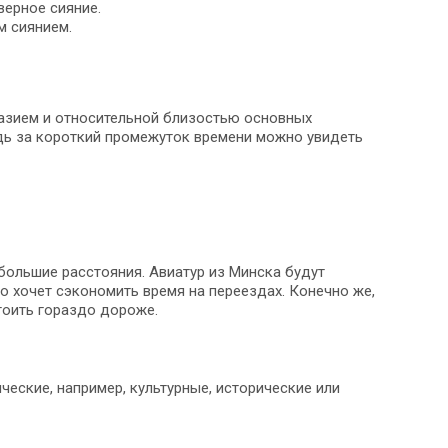
верное сияние.
м сиянием.
разием и относительной близостью основных
едь за короткий промежуток времени можно увидеть
ольшие расстояния. Авиатур из Минска будут
но хочет сэкономить время на переездах. Конечно же,
тоить гораздо дороже.
еские, например, культурные, исторические или