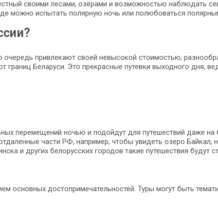
вестный своими лесами, озёрами и возможностью наблюдать се
 где можно испытать полярную ночь или полюбоваться полярны
ссии?
ую очередь привлекают своей невысокой стоимостью, разнооб
от границ Беларуси. Это прекрасные путевки выходного дня, в
ных перемещений ночью и подойдут для путешествий даже на б
отдаленные части РФ, например, чтобы увидеть озеро Байкал, 
нска и других белорусских городов такие путешествия будут с
м основных достопримечательностей. Туры могут быть тематич