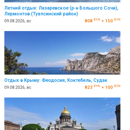
Летний отдых: Лазаревское (р-н Большого Сочи),
Лермонтов (Туапсинский район)
BYN
BYN
09.08.2026, вс
808
+ 150
Отдых в Крыму: Феодосия, Коктебель, Судак
BYN
BYN
09.08.2026, вс
823
+ 100