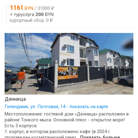
1161
BYN
/ 31000 ₽
+ туруслуга
200
BYN
курортный сбор: 0 ₽
Денница
Геленджик, ул. Почтовая, 14 - показать на карте
Местоположение: гостевой дом «Денница» расположен в
районе Тонкого мыса. Основной плюс - открытое море!
Есть 3 корпуса:
1. корпус, в котором расположено кафе (в 2024 г.
произведен косметический ремо...
Показать больше