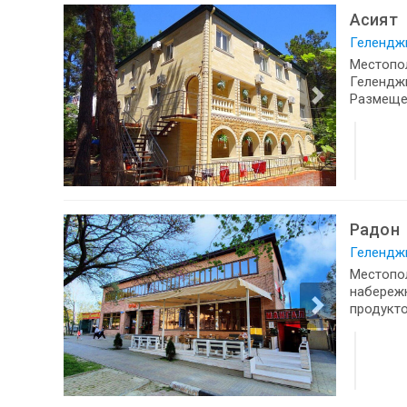
Асият
Геленджи
Местопол
Геленджи
Размещен
Радон
Геленджи
Местопол
набережн
продукто