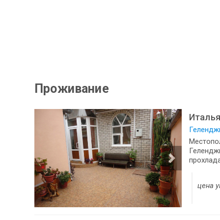
Проживание
Италья
Геленджи
Местопол
Геленджи
прохлада
цена у