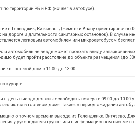
т по территории РБ и РФ (ночлег в автобусе).
ие в Геленджик, Витязево, Джемете и Анапу ориентировочно 06
 на дороге и длительности санитарных остановок). В случае н
ствляется легковым автомобилем или микроавтобусом бесплат
с и автомобиль не везде может проехать ввиду запаркованных
димо будет пройти расстояние до объекта размещения (до 30
ние в гостевой дом с 11.00 до 13.00.
на курорте.
ы в день выезда должны освободить номера с 09.00 до 10.00 ут
тавляются в гостевом доме. Также, в период ожидания автобу
ацию о точном времени выезда из Геленджика, Витязево, Дже
ления у руководителя группы или в информационном письме в 