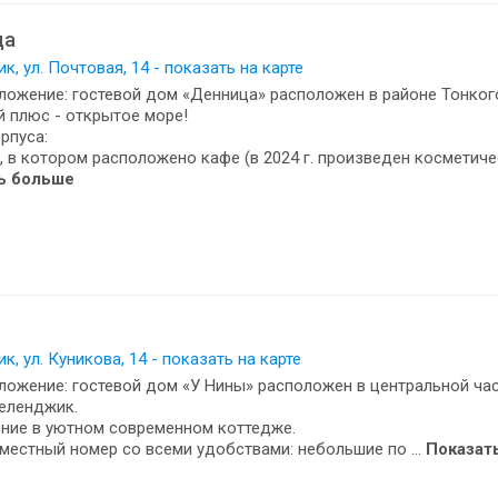
ца
к, ул. Почтовая, 14 - показать на карте
ожение: гостевой дом «Денница» расположен в районе Тонког
 плюс - открытое море!
орпуса:
с, в котором расположено кафе (в 2024 г. произведен косметичес
ь больше
к, ул. Куникова, 14 - показать на карте
ожение: гостевой дом «У Нины» расположен в центральной час
еленджик.
ние в уютном современном коттедже.
х местный номер со всеми удобствами: небольшие по ...
Показат