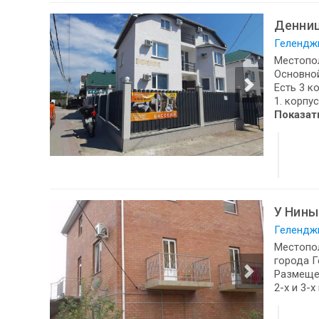
Денни
Геленджи
Местопол
Основной
Есть 3 к
1. корпу
Показат
У Нины
Геленджи
Местопол
города Г
Размеще
2-х и 3-