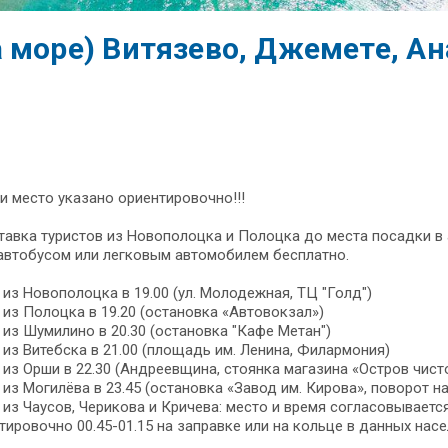
 море) Витязево, Джемете, Ан
и место указано ориентировочно!!!
ставка туристов из Новополоцка и Полоцка до места посадки в
автобусом или легковым автомобилем бесплатно.
из Новополоцка в 19.00 (ул. Молодежная, ТЦ "Голд")
из Полоцка в 19.20 (остановка «Автовокзал»)
из Шумилино в 20.30 (остановка "Кафе Метан")
из Витебска в 21.00 (площадь им. Ленина, Филармония)
из Орши в 22.30 (Андреевщина, стоянка магазина «Остров чист
из Могилёва в 23.45 (остановка «Завод им. Кирова», поворот н
из Чаусов, Черикова и Кричева: место и время согласовываетс
тировочно 00.45-01.15 на заправке или на кольце в данных насе