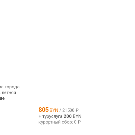
ре города
 летняя
ше
805
BYN
/ 21500 ₽
+ туруслуга
200
BYN
курортный сбор: 0 ₽