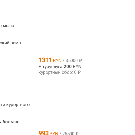
о мыса.
кий ремо...
1311
BYN
/ 35000 ₽
+ туруслуга
200
BYN
курортный сбор: 0 ₽
ти курортного
ь больше
993
BYN
/ 26500 ₽