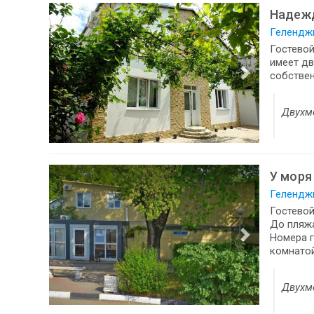
Надеж
Геленджи
Гостевой
имеет дв
собствен
Двухм
У моря
Геленджи
Гостевой
До пляжа
Номера 
комнатой
Двухм