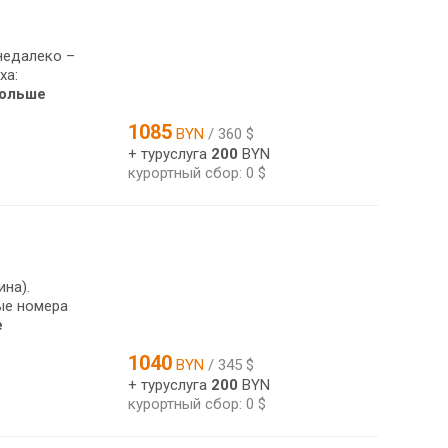
недалеко –
ха:
больше
1085
BYN
/ 360 $
+ туруслуга
200
BYN
курортный сбор: 0 $
на).
ые номера
е
1040
BYN
/ 345 $
+ туруслуга
200
BYN
курортный сбор: 0 $