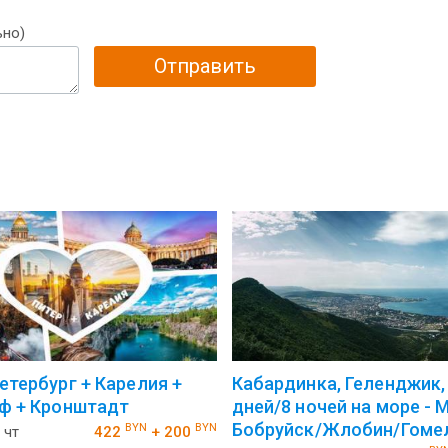
ьно)
Отправить
етербург + Карелия +
Кабардинка, Геленджик,
ф + Кронштадт
дней/8 ночей на море - 
Бобруйск/Жлобин/Гоме
BYN
BYN
 чт
422
+ 200