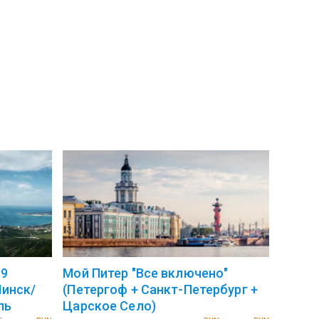
 9
Мой Питер "Все включено"
Минск/
(Петергоф + Санкт-Петербург +
ль
Царское Село)