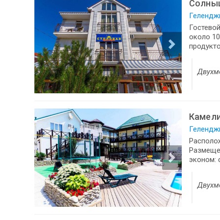
Солны
Геленджи
Гостевой
около 10
продукто
Двухм
Камел
Геленджи
Располож
Размещен
эконом: 
Двухм