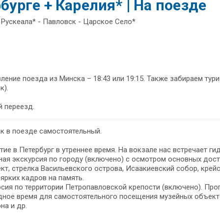
бурге + Карелия* | На поезде
 Рускеала* - Павловск - Царское Село*
ление поезда из Минска – 18:43 или 19:15. Также забираем тур
к).
 переезд.
к в поезде самостоятельный.
ие в Петербург в утреннее время. На вокзале нас встречает ги
ая экскурсия по городу (включено) с осмотром основных дост
кт, стрелка Васильевского острова, Исаакиевский собор, крей
ярких кадров на память.
сия по территории Петропавловской крепости (включено). Прог
дное время для самостоятельного посещения музейных объект
на и др.