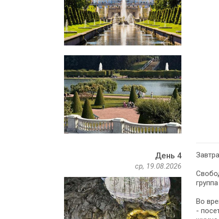
Завтра
День 4
ср, 19.08.2026
Свобод
группа
Во вре
- посе