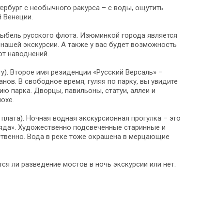
тербург с необычного ракурса – с воды, ощутить
 Венеции.
лыбель русского флота. Изюминкой города является
нашей экскурсии. А также у вас будет возможность
от наводнений.
у). Второе имя резиденции «Русский Версаль» –
в. В свободное время, гуляя по парку, вы увидите
ю парка. Дворцы, павильоны, статуи, аллеи и
охе.
 плата). Ночная водная экскурсионная прогулка – это
ряда». Художественно подсвеченные старинные и
ственно. Вода в реке тоже окрашена в мерцающие
ся ли разведение мостов в ночь экскурсии или нет.