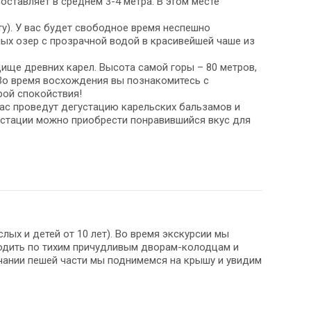
ставляет в среднем 3-4 метра. В этом месте
ату). У вас будет свободное время неспешно
ых озер с прозрачной водой в красивейшей чаше из
одище древних карел. Высота самой горы – 80 метров,
 Во время восхождения вы познакомитесь с
рой спокойствия!
вас проведут дегустацию карельских бальзамов и
густации можно приобрести понравившийся вкус для
лых и детей от 10 лет). Во время экскурсии мы
ходить по тихим причудливым дворам-колодцам и
ании пешей части мы поднимемся на крышу и увидим