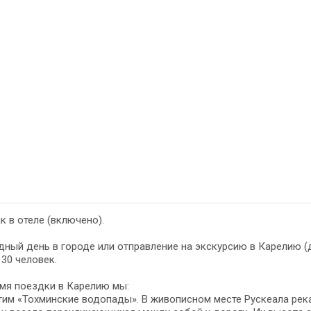
к в отеле (включено).
ный день в городе или отправление на экскурсию в Карелию (д
 30 человек.
мя поездки в Карелию мы:
тим «Тохминские водопады». В живописном месте Рускеала рек