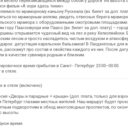
и весело перекликающихся между собой у дороги. Их высота со
ся фильм «А зори здесь тихие».
уляемся по мраморному каньону Рускеала (вх. билет за доп. пл
яться по мраморным аллеям, увидеть отвесные берега мраморн
альского мрамора с оборудованными смотровыми площадками.
им гору Паасонвуори или Паасо (вх. билет за доп. плату) – гор
ершины открывается чудесный вид на лес и реку Хелюлянйоки.
ским лесом и просто насладитесь чистым воздухом и атмосфе
одарок: дегустация карельских бальзамов! В Лахденпохье для 
к, расскажут про состав и свойства каждого из них. После де
ли в качестве сувенира родным и близким.
ировочное время прибытия в Санкт- Петербург 23:00–00:00.
 в отеле.
к в отеле (включено).
сия «Дворы и парадные + крыши» (доп. плата, только для взрос
 Петербург глазами местных жителей. Наш маршрут будет про
итным подворотням в обход многолюдных проспектов, по оконч
с высоты.
дное время.