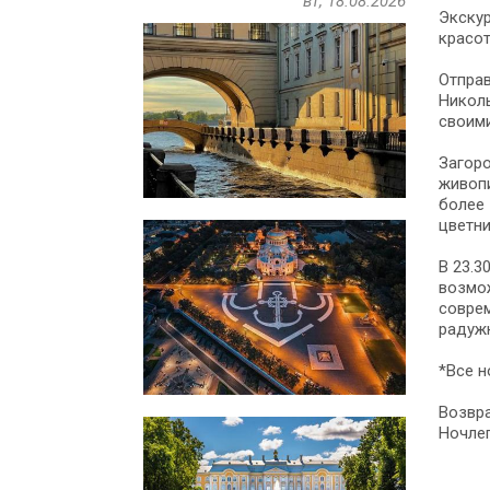
вт, 18.08.2026
Экскур
красот
Отправ
Николь
своими
Загоро
живопи
более 
цветни
В 23.3
возмож
соврем
радужн
*Все н
Возвра
Ночлег