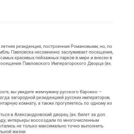
 летняя резиденция, построенная Романовыми, но, по
амбль Павловска несомненно заслуживает посещения,
з самых красивых пейзажных парков в мире и внесен в
посещения Павловского Императорского Дворца (вх.
роге, вы увидите жемчужину русского барокко –
екогда загородной резиденцией русских императоров,
нтарную комнату, а также прогуляетесь по одному из
ться в Александровский дворец (вх. билет за доп.
году, интерьеры воссоздали по многочисленным
ытались не только максимально точно выполнить
льной жизни.