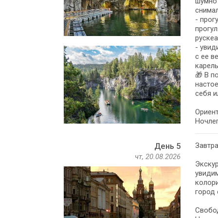
шумно 
снимал
- прог
прогул
руске
- увид
с ее в
карель
🎁 В п
настое
себя и
Ориент
Ночлег
Завтра
День 5
чт, 20.08.2026
Экскур
увидим
колор
город 
Свобо