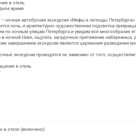
ние в отель.
дное время.
0 – ночная автобусная экскурсия «Мифы и легенды Петербурга» 
ется ночь, и архитектурно-художественная подсветка превраща
м по ночным улицам Петербурга и увидим всё многообразие е
 в ночной Неве, ощутить загадочное притяжение набережных, д
ким завершением экскурсии является церемония разведения мо
очные экскурсии проводятся не зависимо от того, осуществляет
щение в отель.
.
к в отеле (включено).