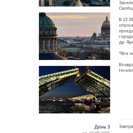
Заселе
Свобо
В 22:3
опуска
проеде
города
др. Яр
*Все н
Возвра
Ночлег
Завтра
День 3