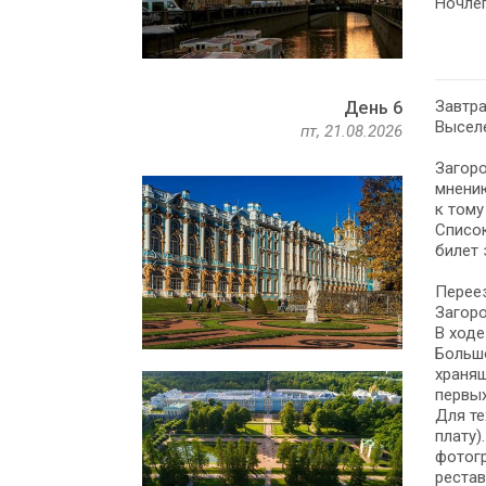
Ночлег
Завтра
День 6
Выселе
пт, 21.08.2026
Загоро
мнению
к тому
Список
билет 
Переез
Загоро
В ходе
Большо
хранящ
первых
Для те
плату)
фотогр
рестав