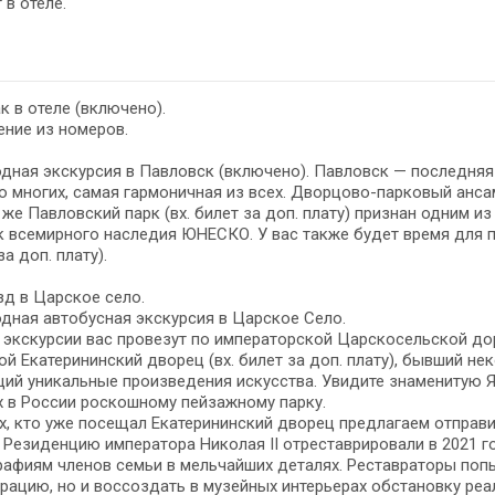
 в отеле.
к в отеле (включено).
ние из номеров.
дная экскурсия в Павловск (включено). Павловск — последняя
 многих, самая гармоничная из всех. Дворцово-парковый анс
 же Павловский парк (вх. билет за доп. плату) признан одним и
 всемирного наследия ЮНЕСКО. У вас также будет время для 
за доп. плату).
д в Царское село.
дная автобусная экскурсия в Царское Село.
 экскурсии вас провезут по императорской Царскосельской до
й Екатерининский дворец (вх. билет за доп. плату), бывший н
ий уникальные произведения искусства. Увидите знаменитую Я
 в России роскошному пейзажному парку.
х, кто уже посещал Екатерининский дворец предлагаем отправи
. Резиденцию императора Николая II отреставрировали в 2021 
афиям членов семьи в мельчайших деталях. Реставраторы поп
рацию, но и воссоздать в музейных интерьерах обстановку реа