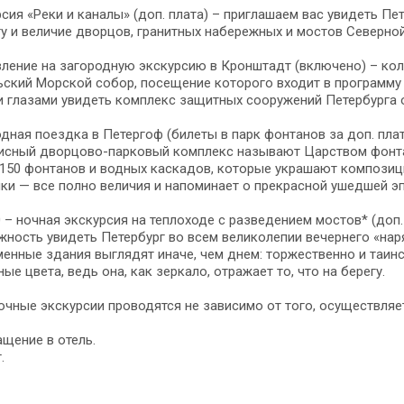
сия «Реки и каналы» (доп. плата) – приглашаем вас увидеть Пе
у и величие дворцов, гранитных набережных и мостов Северной
ление на загородную экскурсию в Кронштадт (включено) – ко
ский Морской собор, посещение которого входит в программу 
 глазами увидеть комплекс защитных сооружений Петербурга 
дная поездка в Петергоф (билеты в парк фонтанов за доп. плат
сный дворцово-парковый комплекс называют Царством фонтано
150 фонтанов и водных каскадов, которые украшают композици
ки — все полно величия и напоминает о прекрасной ушедшей эп
0 – ночная экскурсия на теплоходе с разведением мостов* (доп.
ность увидеть Петербург во всем великолепии вечернего «на
енные здания выглядят иначе, чем днем: торжественно и таин
ые цвета, ведь она, как зеркало, отражает то, что на берегу.
очные экскурсии проводятся не зависимо от того, осуществляет
щение в отель.
.