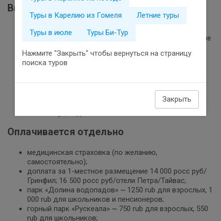
Включено в стоимость тура
Туры в Карелию из Гомеля
Летние туры
проезд поездом 083Б/083А в плацкартном вагоне;
Туры в июле
Туры Би-Тур
транспортное обслуживание в Карелии по программе
тура;
Нажмите "Закрыть" чтобы вернуться на страницу
один ночлег в отеле в районе Сортавала;
поиска туров
три ночлега в отеле в г. Петрозаводск;
четыре завтрака;
экскурсионное обслуживание по программе;
услуги турфирмы;
Закрыть
жд билет Петрозаводск - Санкт-Петербург на
«ласточку», сидячие места
Оплачивается отдельно
медицинская страховка (по желанию,
самостоятельно);
доплата за 1-местное размещение 14 000 роcc руб/
Гринфил; 16 500 росс руб/отели Петра/Тайвас;
парк «Долина водопадов» ~ 1250 rub для взрослых, 1
000 rub для школьников и пенсионеров;
горный парк «Рускеала» ~ 750 rub для взрослых, 550
rub для школьников;