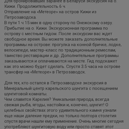
Для бронировавших заранее в Беларуси экскурсия на о.
Кижи. Продолжительность 6 ч.
Отправление на «Метеоре» на остров Кижи из
Петрозаводска.
В пути 1 ч 15 мин в одну сторону по Онежскому озеру.
Прибытие на о. Кижи. Экскурсионная программа по
острову с местным гидом. После экскурсии вас ждет
свободное время. Вы можете заказать дополнительные
программы на острове: прогулка на конной бричке, лодке,
велосипеде, мастер-класс по традиционным ремеслам,
таинство реставрации и др. Дополнительные программы
заказываются и оплачиваются на месте. Гид подскажет
как это можно будет сделать. Спустя 3.5 часа на острове
трансфер на «Метеоре» в Петрозаводск.
Для тех, кто остался в Петрозаводске экскурсия в
Минеральный центр карельского шунгита с посещением
шунгитовой комнаты.
Чем славится Карелия? Уникальная природа, всегда
свежая рыба, ягоды, настойки и, конечно, шунгит! О
целебных свойствах этого удивительного камня узнали
еще наши далекие предки, но только полтора столетия
спустя врачи нашли ему применение. Очень многие сегодня
употребляют шунгитовую воду или просто ставят этот