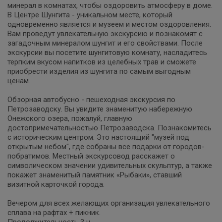
минерал в комнатах, чтобы оздоровить атмосферу в доме.
В Центре Шунгита - уникальном месте, который
одновременно является и музеем и местом оздоровления.
Вам проведут увлекательную экскурсию и познакомят с
загадочным минералом шунгит и его свойствами. После
экскурсии вы посетите шунгитовую комнату, насладитесь
терпким вкусом напитков из целебных трав и сможете
приобрести изделия из шунгита по самым выгодным
ценам.
Обзорная автобусно - пешеходная экскурсия по
Петрозаводску. Вы увидите знаменитую набережную
Онежского озера, пожалуй, главную
достопримечательностью Петрозаводска. Познакомитесь
с историческим центром. Это настоящий "музей под
открытым небом", где собраны все подарки от городов-
побратимов. Местный экскурсовод расскажет о
символическом значении удивительных скульптур, а также
покажет знаменитый памятник «Рыбаки», ставший
визитной карточкой города.
Вечером для всех желающих организация увлекательного
сплава на рафтах + пикник.