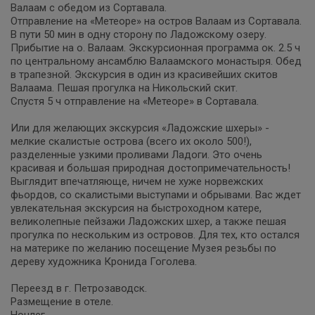
Валаам с обедом из Сортавала.
Отправление на «Метеоре» на остров Валаам из Сортавала.
В пути 50 мин в одну сторону по Ладожскому озеру.
Прибытие на о. Валаам. Экскурсионная программа ок. 2.5 ч
по центральному ансамблю Валаамского монастыря. Обед
в трапезной. Экскурсия в один из красивейших скитов
Валаама. Пешая прогулка на Никольский скит.
Спустя 5 ч отправление на «Метеоре» в Сортавала.
Или для желающих экскурсия «Ладожские шхеры» -
мелкие скалистые острова (всего их около 500!),
разделенные узкими проливами Ладоги. Это очень
красивая и большая природная достопримечательность!
Выглядит впечатляюще, ничем не хуже норвежских
фьордов, со скалистыми выступами и обрывами. Вас ждет
увлекательная экскурсия на быстроходном катере,
великолепные пейзажи Ладожских шхер, а также пешая
прогулка по нескольким из островов. Для тех, кто остался
на материке по желанию посещение Музея резьбы по
дереву художника Кронида Гоголева.
Переезд в г. Петрозаводск.
Размещение в отеле.