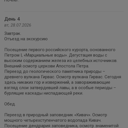
Ночлег.
День 4
вт, 28.07.2026
Завтрак.
Отъезд на экскурсию
Посещение первого российского курорта, основанного
Петром I, «Марциальные воды». Дегустация воды с
высоким содержанием железа из целебных источников.
Внешний осмотр церкови Апостола Петра.
Переезд до геологического памятника природы –
древнего вулкана Гирвас. Осмотр вулкана Гирвас. Сегодня
здесь никаких гор и извержений, а завораживающие
взгляд слои затвердевшей лавы, а в особые периоды –
бурлящие каскады ниспадающей реки.
Обед.
Переезд в природный заповедник «Кивач». Осмотр
мощного четырехступенчатого водопада Кивач.
Посещение дендрария заповедника, осмотр знаменитой