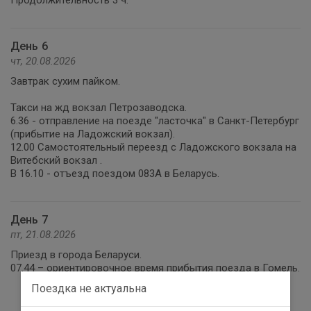
Продолжительность 3 ч.
День 6
чт, 20.08.2026
Завтрак сухим пайком.
Такси на жд вокзал Петрозаводска.
6.36 - отправление на поезде "ласточка" в Санкт-Петербург
(прибытие на Ладожский вокзал).
12.00 Самостоятельный переезд с Ладожского вокзала на
Витебский вокзал .
В 16.10 - отъезд поездом 083А в Беларусь.
День 7
пт, 21.08.2026
Приезд в города Беларуси.
07.44 – ориентировочное время прибытия поезда в Гомель.
Поездка не актуальна