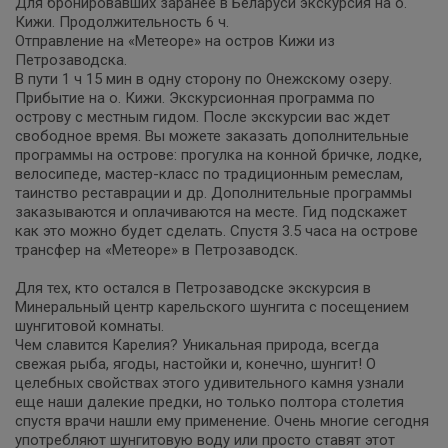
Для бронировавших заранее в Беларуси экскурсия на о.
Кижи. Продолжительность 6 ч.
Отправление на «Метеоре» на остров Кижи из
Петрозаводска.
В пути 1 ч 15 мин в одну сторону по Онежскому озеру.
Прибытие на о. Кижи. Экскурсионная программа по
острову с местным гидом. После экскурсии вас ждет
свободное время. Вы можете заказать дополнительные
программы на острове: прогулка на конной бричке, лодке,
велосипеде, мастер-класс по традиционным ремеслам,
таинство реставрации и др. Дополнительные программы
заказываются и оплачиваются на месте. Гид подскажет
как это можно будет сделать. Спустя 3.5 часа на острове
трансфер на «Метеоре» в Петрозаводск.
Для тех, кто остался в Петрозаводске экскурсия в
Минеральный центр карельского шунгита с посещением
шунгитовой комнаты.
Чем славится Карелия? Уникальная природа, всегда
свежая рыба, ягоды, настойки и, конечно, шунгит! О
целебных свойствах этого удивительного камня узнали
еще наши далекие предки, но только полтора столетия
спустя врачи нашли ему применение. Очень многие сегодня
употребляют шунгитовую воду или просто ставят этот