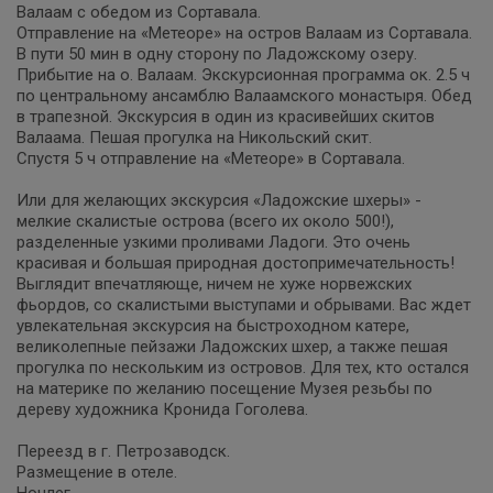
Валаам с обедом из Сортавала.
Отправление на «Метеоре» на остров Валаам из Сортавала.
В пути 50 мин в одну сторону по Ладожскому озеру.
Прибытие на о. Валаам. Экскурсионная программа ок. 2.5 ч
по центральному ансамблю Валаамского монастыря. Обед
в трапезной. Экскурсия в один из красивейших скитов
Валаама. Пешая прогулка на Никольский скит.
Спустя 5 ч отправление на «Метеоре» в Сортавала.
Или для желающих экскурсия «Ладожские шхеры» -
мелкие скалистые острова (всего их около 500!),
разделенные узкими проливами Ладоги. Это очень
красивая и большая природная достопримечательность!
Выглядит впечатляюще, ничем не хуже норвежских
фьордов, со скалистыми выступами и обрывами. Вас ждет
увлекательная экскурсия на быстроходном катере,
великолепные пейзажи Ладожских шхер, а также пешая
прогулка по нескольким из островов. Для тех, кто остался
на материке по желанию посещение Музея резьбы по
дереву художника Кронида Гоголева.
Переезд в г. Петрозаводск.
Размещение в отеле.