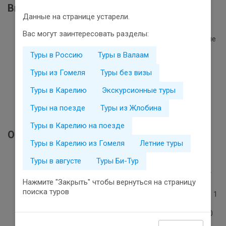
Включено в стоимость тура
Данные на странице устарели.
проезд поездом 083Б/083А в плацкартном вагоне;
Вас могут заинтересовать разделы:
транспортное обслуживание в Карелии по программе
тура;
Туры в Россию
Туры в Валаам
один ночлег в отеле в районе Сортавала;
три ночлега в отеле в г. Петрозаводск;
Туры из Гомеля
Туры без визы
четыре завтрака;
экскурсионное обслуживание по программе;
Туры в Карелию
Экскурсионные туры
услуги турфирмы;
жд билет Петрозаводск - Санкт-Петербург на
Туры на поезде
Туры из Жлобина
«ласточку», сидячие места
Туры в Карелию на поезде
Оплачивается отдельно
Туры в Карелию из Гомеля
Летние туры
медицинская страховка (по желанию,
Туры в августе
Туры Би-Тур
самостоятельно);
доплата за 1-местное размещение 14 000 роcc руб/
Нажмите "Закрыть" чтобы вернуться на страницу
Гринфил; 16 500 росс руб/отели Петра/Тайвас;
поиска туров
парк «Долина водопадов» ~ 1250 rub для взрослых, 1
000 rub для школьников и пенсионеров;
горный парк «Рускеала» ~ 750 rub для взрослых, 550
rub для школьников;