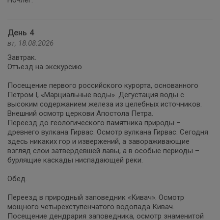
Ночлег.
День 4
вт, 18.08.2026
Завтрак.
Отъезд на экскурсию
Посещение первого российского курорта, основанного
Петром I, «Марциальные воды». Дегустация воды с
высоким содержанием железа из целебных источников.
Внешний осмотр церкови Апостола Петра.
Переезд до геологического памятника природы –
древнего вулкана Гирвас. Осмотр вулкана Гирвас. Сегодня
здесь никаких гор и извержений, а завораживающие
взгляд слои затвердевшей лавы, а в особые периоды –
бурлящие каскады ниспадающей реки.
Обед.
Переезд в природный заповедник «Кивач». Осмотр
мощного четырехступенчатого водопада Кивач.
Посещение дендрария заповедника, осмотр знаменитой