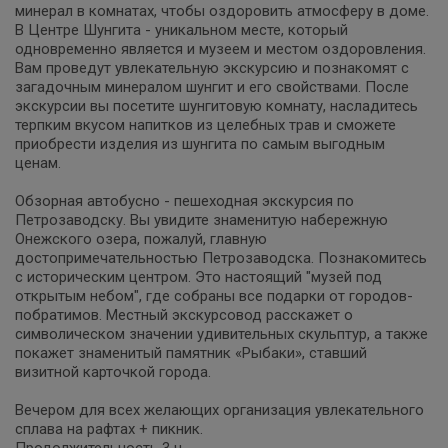
минерал в комнатах, чтобы оздоровить атмосферу в доме.
В Центре Шунгита - уникальном месте, который
одновременно является и музеем и местом оздоровления.
Вам проведут увлекательную экскурсию и познакомят с
загадочным минералом шунгит и его свойствами. После
экскурсии вы посетите шунгитовую комнату, насладитесь
терпким вкусом напитков из целебных трав и сможете
приобрести изделия из шунгита по самым выгодным
ценам.
Обзорная автобусно - пешеходная экскурсия по
Петрозаводску. Вы увидите знаменитую набережную
Онежского озера, пожалуй, главную
достопримечательностью Петрозаводска. Познакомитесь
с историческим центром. Это настоящий "музей под
открытым небом", где собраны все подарки от городов-
побратимов. Местный экскурсовод расскажет о
символическом значении удивительных скульптур, а также
покажет знаменитый памятник «Рыбаки», ставший
визитной карточкой города.
Вечером для всех желающих организация увлекательного
сплава на рафтах + пикник.