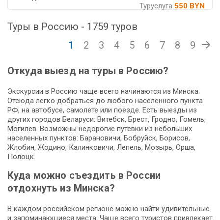
Туруслуга
550 BYN
Туры в Россию - 1759 туров
1
2
3
4
5
6
7
8
9
Откуда выезд на туры в Россию?
Экскурсии в Россию чаще всего начинаются из Минска.
Отсюда легко добраться до любого населенного пункта
РФ, на автобусе, самолете или поезде. Есть выезды из
других городов Беларуси: Витебск, Брест, Гродно, Гомель,
Могилев. Возможны недорогие путевки из небольших
населенных пунктов: Барановичи, Бобруйск, Борисов,
Жлобин, Жодино, Калинковичи, Лепель, Мозырь, Орша,
Полоцк.
Куда можно съездить в России
отдохнуть из Минска?
В каждом российском регионе можно найти удивительные
и запоминающиеся места. Чаще всего туристов привлекает