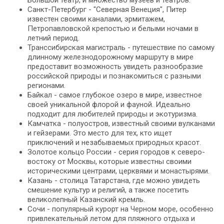
Большой театр, и множество музеев и театров.
Санкт-Петербург - "Северная Венеция", Питер
известен своими каналами, эрмитажем,
Петропавловской крепостью и белыми ночами в
летний период.
Транссибирская магистраль - путешествие по самому
длинному железнодорожному маршруту в мире
предоставит возможность увидеть разнообразие
российской природы и познакомиться с разными
регионами.
Байкал - самое глубокое озеро в мире, известное
своей уникальной флорой и фауной. Идеально
подходит для любителей природы и экотуризма.
Камчатка - полуостров, известный своими вулканами
и гейзерами. Это место для тех, кто ищет
приключений и незабываемых природных красот.
Золотое кольцо России - серия городов к северо-
востоку от Москвы, которые известны своими
историческими центрами, церквями и монастырями.
Казань - столица Татарстана, где можно увидеть
смешение культур и религий, а также посетить
великолепный Казанский кремль.
Сочи - популярный курорт на Черном море, особенно
привлекательный летом для пляжного отдыха и