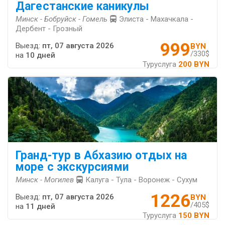
Дагестанские каникулы
Минск - Бобруйск - Гомель
Элиста - Махачкала -
Дербент - Грозный
999
Выезд:
пт, 07 августа 2026
BYN
/330$
на
10 дней
Туруслуга
200 BYN
Гранд-тур в Абхазию отдых на
море с экскурсиями
Минск - Могилев
Калуга - Тула - Воронеж - Сухум
1226
Выезд:
пт, 07 августа 2026
BYN
/405$
на
11 дней
Туруслуга
150 BYN