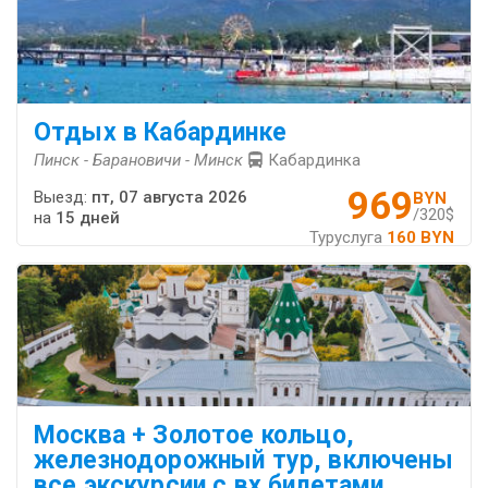
Отдых в Кабардинке
Пинск - Барановичи - Минск
Кабардинка
969
Выезд:
пт, 07 августа 2026
BYN
/320$
на
15 дней
Туруслуга
160 BYN
Москва + Золотое кольцо,
железнодорожный тур, включены
все экскурсии с вх.билетами