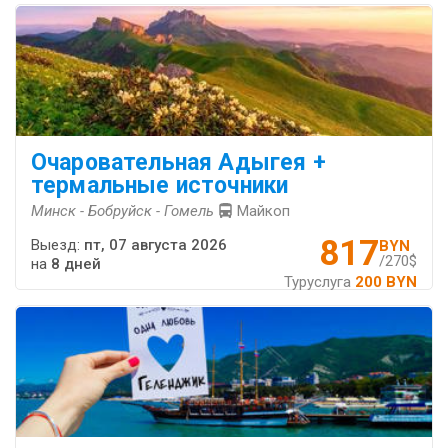
Очаровательная Адыгея +
термальные источники
Минск - Бобруйск - Гомель
Майкоп
817
Выезд:
пт, 07 августа 2026
BYN
/270$
на
8 дней
Туруслуга
200 BYN