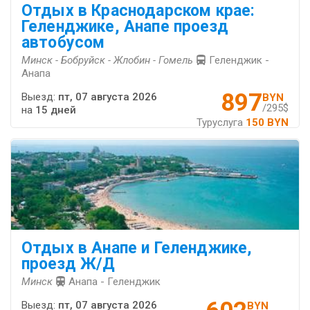
Отдых в Краснодарском крае:
Геленджике, Анапе проезд
автобусом
Минск - Бобруйск - Жлобин - Гомель
Геленджик -
Анапа
897
Выезд:
пт, 07 августа 2026
BYN
/295$
на
15 дней
Туруслуга
150 BYN
Отдых в Анапе и Геленджике,
проезд Ж/Д
Минск
Анапа - Геленджик
Выезд:
пт, 07 августа 2026
BYN