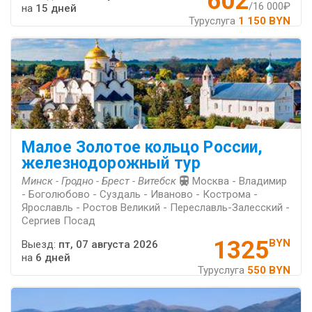
602
/16 000₽
на
15 дней
Туруслуга
1 150 BYN
Малое Золотое кольцо России,
железнодорожный тур
Минск - Гродно - Брест - Витебск
Москва - Владимир
- Боголюбово - Суздаль - Иваново - Кострома -
Ярославль - Ростов Великий - Переславль-Залесский -
Сергиев Посад
1325
BYN
Выезд:
пт, 07 августа 2026
на
6 дней
Туруслуга
550 BYN