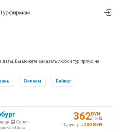
Турфирмам
 даты. Вы можете заказать любой тур прямо на
зань
Валаам
Байкал
362
рбург
BYN
/120$
олоцк
Санкт-
Туруслуга
200 BYN
Царское Село