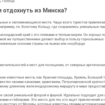
, Полоцк.
и отдохнуть из Минска?
ьные и запоминающиеся места. Чаще всего туристов привлекает
например, по Золотому Кольцу, где сохранились уникальные пам
аснодарский край с его пляжами и теплым морем. Он хорошо под
имой же путешественники делают выбор в пользу горнолыжных 
снеженным склонам страны на лыжах или сноуборде.
мечательностей и мест для посещения, от северных арктическ
кие известные места, как Красная площадь, Кремль, Большой те
известен своими каналами, эрмитажем, Петропавловской крепос
самому длинному железнодорожному маршруту в мире предоста
.
ное своей уникальной флорой и фауной. Идеально подходит для
анами и гейзерами. Это место для тех, кто ищет приключений и
ро-востоку от Москвы, которые известны своими историческим