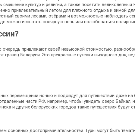
ь смешение культур и религий, а также посетить великолепный 
бенно привлекательный летом для пляжного отдыха и зимой дл
вестный своими лесами, озёрами и возможностью наблюдать се
 где можно испытать полярную ночь или полюбоваться полярны
ссии?
ую очередь привлекают своей невысокой стоимостью, разнооб
от границ Беларуси. Это прекрасные путевки выходного дня, в
ных перемещений ночью и подойдут для путешествий даже на б
отдаленные части РФ, например, чтобы увидеть озеро Байкал, 
нска и других белорусских городов такие путешествия будут с
м основных достопримечательностей. Туры могут быть тематич