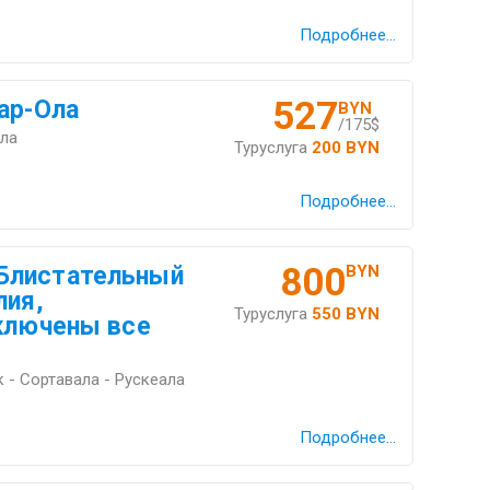
Подробнее...
527
ар-Ола
BYN
/175$
Ола
Туруслуга
200 BYN
Подробнее...
800
Блистательный
BYN
лия,
Туруслуга
550 BYN
включены все
 - Сортавала - Рускеала
Подробнее...