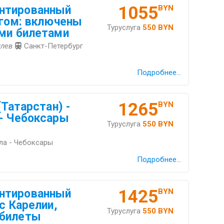
1055
нтированный
BYN
ргом: включены
Туруслуга
550 BYN
ыми билетами
илев
Санкт-Петербург
Подробнее...
1265
(Татарстан) -
BYN
 - Чебоксары
Туруслуга
550 BYN
ла - Чебоксары
Подробнее...
1425
нтированный
BYN
с Карелии,
Туруслуга
550 BYN
 билеты