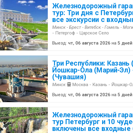
Железнодорожный гара
тур: Три дня с Петербу
все экскурсии с входн
Минск - Брест - Витебск - Гомель - Мог
- Петергоф - Царское Село
Выезд:
чт, 06 августа 2026
на
5 дней
Три Республики: Казань 
Йошкар-Ола (Марий-Эл)
(Чувашия)
Минск
Москва - Казань - Йошкар-О
Выезд:
чт, 06 августа 2026
на
5 дней
Железнодорожный гара
тур Петербург и 10 чуде
включены все входные