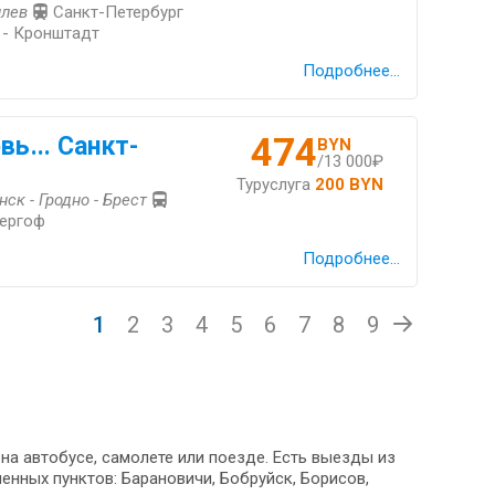
илев
Санкт-Петербург
 - Кронштадт
Подробнее...
474
вь... Санкт-
BYN
/13 000₽
Туруслуга
200 BYN
ск - Гродно - Брест
тергоф
Подробнее...
1
2
3
4
5
6
7
8
9
на автобусе, самолете или поезде. Есть выезды из
енных пунктов: Барановичи, Бобруйск, Борисов,