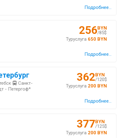
Подробнее...
256
BYN
/85$
Туруслуга
650 BYN
Подробнее...
362
етербург
BYN
/120$
тебск
Санкт-
Туруслуга
200 BYN
дт - Петергоф*
Подробнее...
377
BYN
/125$
Туруслуга
200 BYN