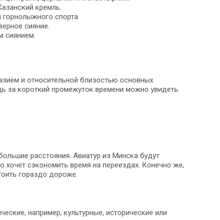
Казанский кремль.
я горнолыжного спорта.
верное сияние.
м сиянием.
разием и относительной близостью основных
едь за короткий промежуток времени можно увидеть
ольшие расстояния. Авиатур из Минска будут
но хочет сэкономить время на переездах. Конечно же,
тоить гораздо дороже.
еские, например, культурные, исторические или