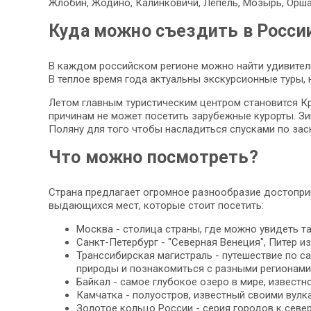
Жлобин, Жодино, Калинковичи, Лепель, Мозырь, Орша
Куда можно съездить в Росси
В каждом российском регионе можно найти удивител
В теплое время года актуальны экскурсионные туры, 
Летом главным туристическим центром становится Кр
причинам не может посетить зарубежные курорты. З
Поляну для того чтобы насладиться спусками по за
Что можно посмотреть?
Страна предлагает огромное разнообразие достопри
выдающихся мест, которые стоит посетить:
Москва - столица страны, где можно увидеть та
Санкт-Петербург - "Северная Венеция", Питер 
Транссибирская магистраль - путешествие по 
природы и познакомиться с разными регионами
Байкал - самое глубокое озеро в мире, извест
Камчатка - полуостров, известный своими вулк
Золотое кольцо России - серия городов к севе