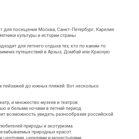
 для посещения Москва, Санкт-Петербург, Карелия.
ятники культуры и истории страны.
ходит для летнего отдыха тех, кто по каким-то
зимних путешествий в Архыз, Домбай или Красную
их пейзажей до южных пляжей. Вот несколько
атр, и множество музеев и театров.
тью и белыми ночами в летний период.
вит возможность увидеть разнообразие российской
 любителей природы и экотуризма.
 незабываемых природных красот.
и центрами, церквями и монастырями.