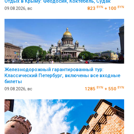
Отдых в Крыму: Феодосия, Коктебель, Судак
BYN
BYN
09.08.2026, вс
823
+ 100
Железнодорожный гарантированный тур:
Классический Петербург, включены все входные
билеты
BYN
BYN
09.08.2026, вс
1285
+ 550