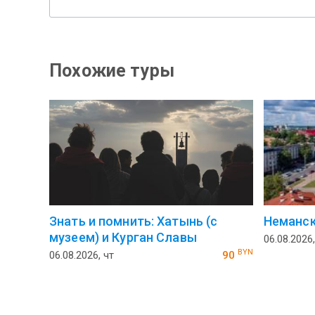
Похожие туры
Знать и помнить: Хатынь (с
Неманск
музеем) и Курган Славы
06.08.2026,
BYN
06.08.2026, чт
90