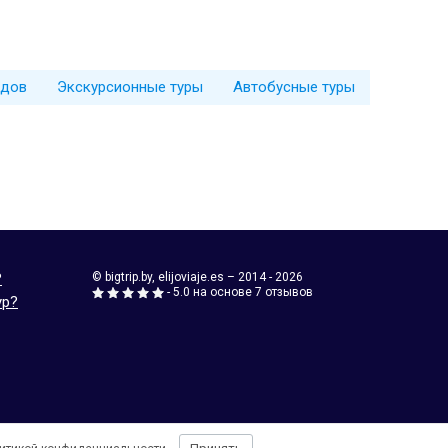
здов
Экскурсионные туры
Автобусные туры
?
© bigtrip.by,
elijoviaje.es
– 2014 - 2026
- 5.0 на основе 7 отзывов
ур?