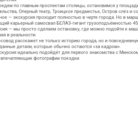
едем по главным проспектам столицы, остановимся у площади
ельства, Оперный театр, Троицкое предместье, Остров слёз и 
ное — экскурсия проходит полностью в черте города. Но в мар
щий карьерный самосвал БЕЛАЗ-гигант грузоподъёмностью 450
сия — мы просто сделаем остановку, где можно подойти к маш
ая в реальности.
совод расскажет не только историю города, но и повседневну
данные детали, которые обычно остаются «за кадром».
скурсия идеально подойдёт для первого знакомства с Минском
 впечатляющие фотографии поездки.