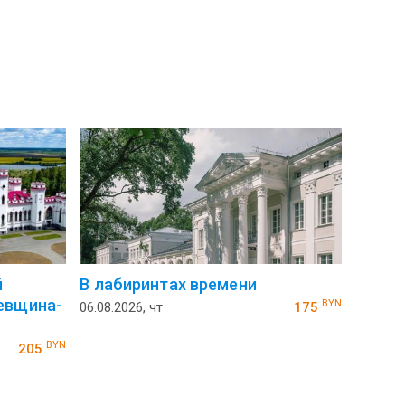
й
В лабиринтах времени
евщина-
BYN
06.08.2026, чт
175
BYN
205