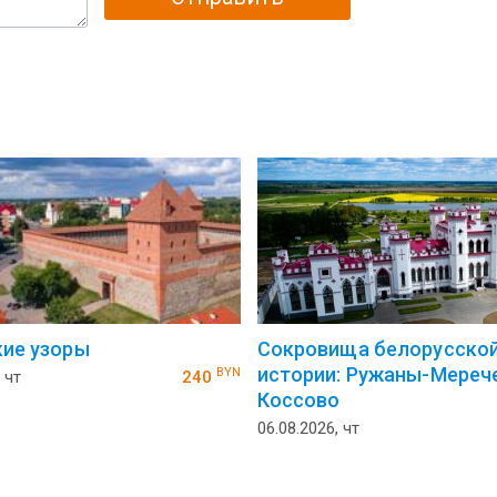
ие узоры
Сокровища белорусско
истории: Ружаны-Мереч
BYN
 чт
240
Коссово
06.08.2026, чт