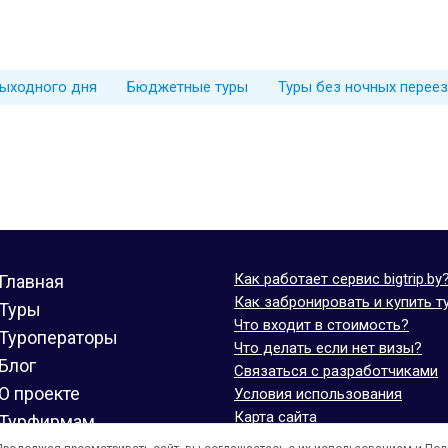
выходного дня
Бюджетные туры
Туры без ночных перее
Как работает сервис bigtrip.by
Главная
Как забронировать и купить т
Туры
Что входит в стоимость?
Туроператоры
Что делать если нет визы?
Блог
Связаться с разработчиками
О проекте
Условия использования
Карта сайта
Турфирмам