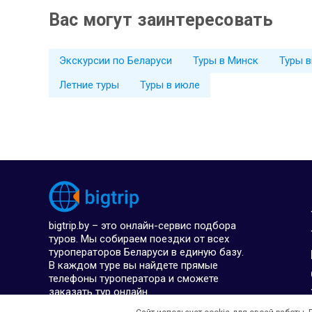
Вас могут заинтересовать
Экскурсии по Беларуси
Туры в Минск
Туры 
Летние туры
Туры в июле
bigtrip.by – это онлайн-сервис подбора
туров. Мы собираем поездки от всех
туроператоров Беларуси в единую базу.
В каждом туре вы найдете прямые
телефоны туроператора и сможете
заказать тур онлайн.