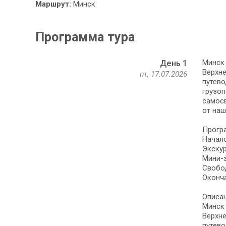
Маршрут:
Минск
Программа тура
Минск 
День 1
Верхне
пт, 17.07.2026
путево
грузоп
самосв
от наш
Програ
Начало
Экскур
Мини-э
Свобо
Оконча
Описан
Минск 
Верхне
путево