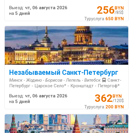
256
Выезд:
чт, 06 августа 2026
BYN
/85$
на
5 дней
Туруслуга
650 BYN
Незабываемый Санкт-Петербург
Минск - Жодино - Борисов - Лепель - Витебск
Санкт-
Петербург - Царское Село* - Кронштадт - Петергоф*
362
Выезд:
чт, 06 августа 2026
BYN
/120$
на
5 дней
Туруслуга
200 BYN