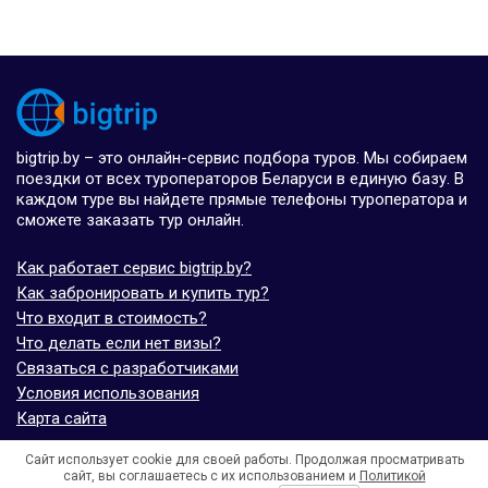
bigtrip.by – это онлайн-сервис подбора туров. Мы собираем
поездки от всех туроператоров Беларуси в единую базу. В
каждом туре вы найдете прямые телефоны туроператора и
сможете заказать тур онлайн.
Как работает сервис bigtrip.by?
Как забронировать и купить тур?
Что входит в стоимость?
Что делать если нет визы?
Связаться с разработчиками
Условия использования
Карта сайта
Сайт использует cookie для своей работы. Продолжая просматривать
© bigtrip.by,
elijoviaje.es
– 2014 - 2026
сайт, вы соглашаетесь с их использованием и
Политикой
- 5.0 на основе 7 отзывов