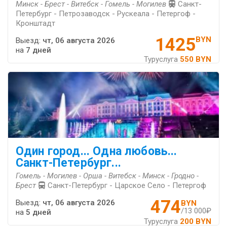
Минск - Брест - Витебск - Гомель - Могилев
Санкт-
Петербург - Петрозаводск - Рускеала - Петергоф -
Кронштадт
1425
BYN
Выезд:
чт, 06 августа 2026
на
7 дней
Туруслуга
550 BYN
Один город... Одна любовь...
Санкт-Петербург...
Гомель - Могилев - Орша - Витебск - Минск - Гродно -
Брест
Санкт-Петербург - Царское Село - Петергоф
474
Выезд:
чт, 06 августа 2026
BYN
/13 000₽
на
5 дней
Туруслуга
200 BYN