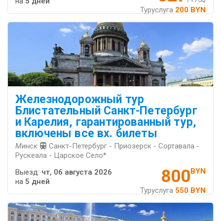
на
5 дней
Туруслуга
200 BYN
Железнодорожный тур
Блистательный Санкт-Петербург
и Карелия, гарантированный тур,
включены все вх. билеты
Минск
Санкт-Петербург - Приозерск - Сортавала -
Рускеала - Царское Село*
800
BYN
Выезд:
чт, 06 августа 2026
на
5 дней
Туруслуга
550 BYN