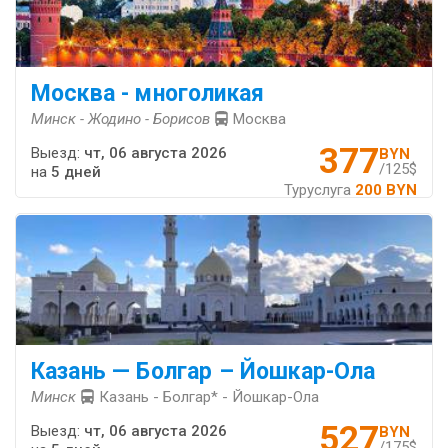
Москва - многоликая
Минск - Жодино - Борисов
Москва
377
Выезд:
чт, 06 августа 2026
BYN
/125$
на
5 дней
Туруслуга
200 BYN
Казань — Болгар – Йошкар-Ола
Минск
Казань - Болгар* - Йошкар-Ола
527
Выезд:
чт, 06 августа 2026
BYN
/175$