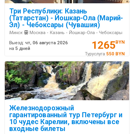
Три Республики: Казань
(Татарстан) - Йошкар-Ола (Марий-
Эл) - Чебоксары (Чувашия)
Минск
Москва - Казань - Йошкар-Ола - Чебоксары
1265
BYN
Выезд:
чт, 06 августа 2026
на
5 дней
Туруслуга
550 BYN
Железнодорожный
гарантированный тур Петербург и
10 чудес Карелии, включены все
входные билеты