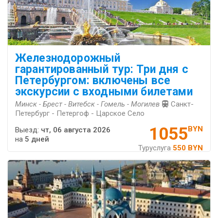
Железнодорожный
гарантированный тур: Три дня с
Петербургом: включены все
экскурсии с входными билетами
Минск - Брест - Витебск - Гомель - Могилев
Санкт-
Петербург - Петергоф - Царское Село
1055
BYN
Выезд:
чт, 06 августа 2026
на
5 дней
Туруслуга
550 BYN