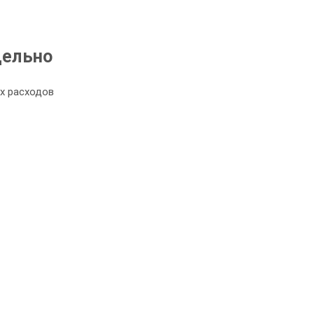
дельно
х расходов