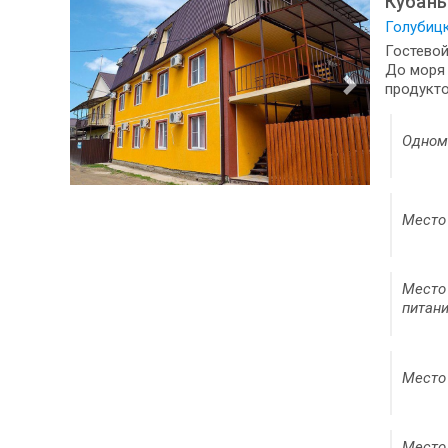
Кубань
Голубицк
Гостевой
До моря 
продукто
Одном
Место 
Место 
питани
Место 
Место 