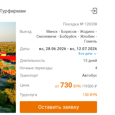
Турфирмам
Поездка № 120338
Выезд:
Минск - Борисов - Жодино -
Смолевичи - Бобруйск - Жлобин -
Гомель
Даты:
вс, 28.06.2026 - вс, 12.07.2026
Все даты
Длительность:
15 дней
Ночные переезды:
4
Транспорт:
Автобус
730
Цена:
от
BYN
/19500 ₽
Туруслуга:
150 BYN
Оставить заявку