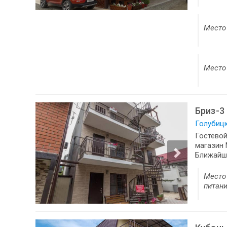
Место 
Место 
Бриз-3
Голубицк
Гостевой
магазин 
Ближайша
Место 
питани