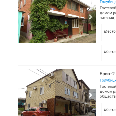
Голубицк
Гостевой
домом р
питания,
Место 
Место 
Бриз-2
Голубицк
Гостевой
домом ра
обществе
Место 