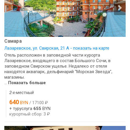
Самара
Лазаревское, ул. Свирская, 21 А - показать на карте
Отель расположен в заповедной части курорта
Лазаревское, входящего в состав Большого Сочи, в
заповедном Свирском ущелье. Недалеко от отеля
находятся аквапарк, дельфинарий "Морская Звезда",
магазины.
...
Показать больше
2-х-местный
640
BYN
/ 17100 ₽
+ туруслуга
655
BYN
курортный сбор: 3 ₽