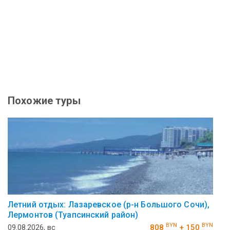
Похожие туры
Летний отдых: Лазаревское (р-н Большого Сочи),
Лермонтов (Туапсинский район)
BYN
BYN
09.08.2026, вс
808
+ 150