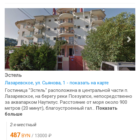
Эстель
Лазаревское, ул. Сьянова, 1 - показать на карте
Гостиница "Эстель" расположена в центральной части п.
Лазаревское, на берегу реки Псезуапсе, непосредственно
за аквапарком Наутилус. Расстояние от моря около 900
метров (20 минут), благоустроенный гал...
Показать
больше
2-х-местный
487
BYN
/ 13000 ₽