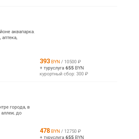
йоне аквапарка.
 аптека,
393
BYN
/ 10500 ₽
+ туруслуга
655
BYN
курортный сбор: 300 ₽
тре города, в
 аллеи; до
478
BYN
/ 12750 ₽
+ туруслуга
655
BYN