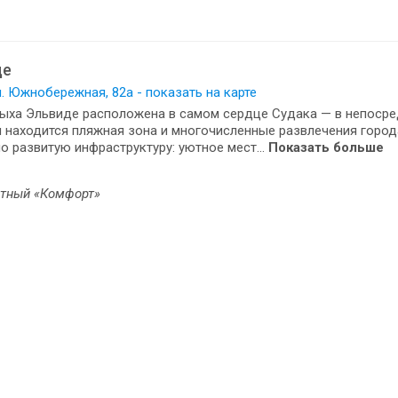
де
л. Южнобережная, 82а - показать на карте
дыха Эльвиде расположена в самом сердце Судака — в непоср
 находится пляжная зона и многочисленные развлечения город
о развитую инфраструктуру: уютное мест...
Показать больше
стный «Комфорт»