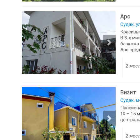
Арс
Судак, у
Красивый
В 3-х ми
банкомат
Арс пред
2-мес
Визит
Судак, м
Пансиона
10 – 15 
централь
2-мес