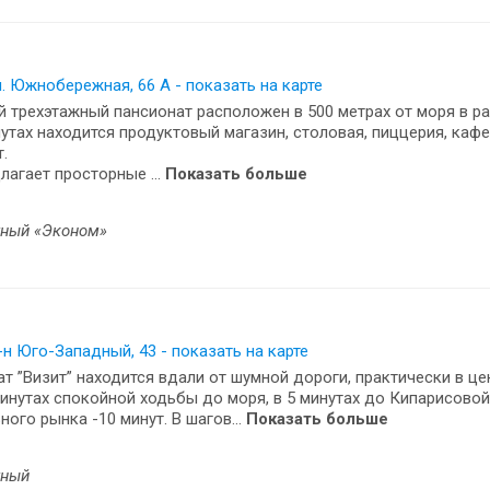
л. Южнобережная, 66 А - показать на карте
 трехэтажный пансионат расположен в 500 метрах от моря в ра
нутах находится продуктовый магазин, столовая, пиццерия, кафе,
.
лагает просторные ...
Показать больше
тный «Эконом»
-н Юго-Западный, 43 - показать на карте
т ”Визит” находится вдали от шумной дороги, практически в цен
минутах спокойной ходьбы до моря, в 5 минутах до Кипарисовой
ного рынка -10 минут. В шагов...
Показать больше
тный