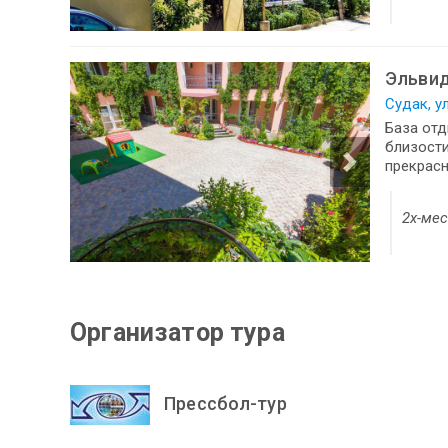
Эльви
Судак, у
База от
близости
прекрасн
2х-ме
Организатор тура
Прессбол-тур