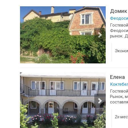
Домик 
Феодосия
Гостевой
Феодосий
рынок. Д
Эконо
Елена
Коктебел
Гостевой
Рынок, м
составля
2х-ме