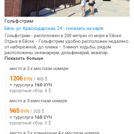
Гольфстрим
Ейск, ул. Краснодарская, 24 - показать на карте
Гольфстрим - расположен в 200 метрах от моря в Ейске.
Отдых в Ейске - Гольфстрим удобно расположен недалеко
от набережной, до пляжа – 5 минут ходьбы, рядом
расположены океанариум, дельфинарий, аквапар...
Показать больше
место в 2-х местном номере
1206
BYN
/ 400 $
+ туруслуга
160
BYN
курортный сбор: 0 $
место в 3-хместном номере
965
BYN
/ 320 $
+ туруслуга
160
BYN
курортный сбор: 0 $
место в 2-х комнатном 4-х местном номере