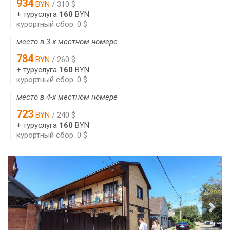
934
BYN
/ 310 $
+ туруслуга
160
BYN
курортный сбор: 0 $
место в 3-х местном номере
784
BYN
/ 260 $
+ туруслуга
160
BYN
курортный сбор: 0 $
место в 4-х местном номере
723
BYN
/ 240 $
+ туруслуга
160
BYN
курортный сбор: 0 $