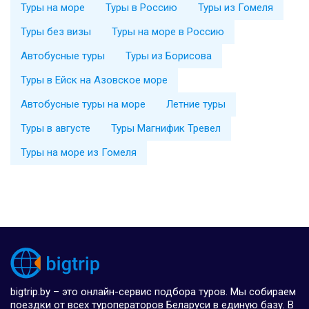
Туры на море
Туры в Россию
Туры из Гомеля
Туры без визы
Туры на море в Россию
Автобусные туры
Туры из Борисова
Туры в Ейск на Азовское море
Автобусные туры на море
Летние туры
Туры в августе
Туры Магнифик Тревел
Туры на море из Гомеля
bigtrip.by – это онлайн-сервис подбора туров. Мы собираем
поездки от всех туроператоров Беларуси в единую базу. В