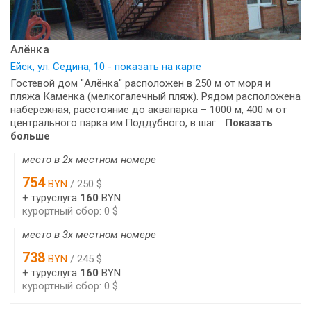
Алёнка
Ейск, ул. Седина, 10 - показать на карте
Гостевой дом "Алёнка" расположен в 250 м от моря и
пляжа Каменка (мелкогалечный пляж). Рядом расположена
набережная, расстояние до аквапарка – 1000 м, 400 м от
центрального парка им.Поддубного, в шаг...
Показать
больше
место в 2х местном номере
754
BYN
/ 250 $
+ туруслуга
160
BYN
курортный сбор: 0 $
место в 3х местном номере
738
BYN
/ 245 $
+ туруслуга
160
BYN
курортный сбор: 0 $