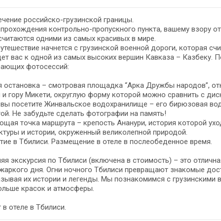
чение российско-грузинской границы.
прохождения контрольно-пропускного пункта, вашему взору о
считаются одними из самых красивых в мире.
утешествие начнется с грузинской военной дороги, которая сч
ет вас к одной из самых высоких вершин Кавказа – Казбеку. П
сающих фотосессий:
 остановка – смотровая площадка “Арка Дружбы народов”, от
 и гору Микети, округлую форму которой можно сравнить с дис
 вы посетите Жинвальское водохранилище – его бирюзовая во
ой. Не забудьте сделать фотографии на память!
щая точка маршрута – крепость Ананури, история которой уход
ктуры и истории, окруженный великолепной природой.
ие в Тбилиси. Размещение в отеле в послеобеденное время.
яя экскурсия по Тбилиси (включена в стоимость) – это отличн
 жаркого дня. Огни ночного Тбилиси превращают знакомые до
зывая их истории и легенды. Мы познакомимся с грузинскими в
ольше красок и атмосферы.
 в отеле в Тбилиси.