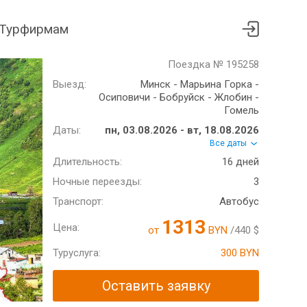
Турфирмам
Поездка № 195258
Выезд:
Минск - Марьина Горка -
Осиповичи - Бобруйск - Жлобин -
Гомель
Даты:
пн, 03.08.2026 - вт, 18.08.2026
Все даты
Длительность:
16 дней
Ночные переезды:
3
Транспорт:
Автобус
1313
Цена:
от
BYN
/440 $
Туруслуга:
300 BYN
Оставить заявку