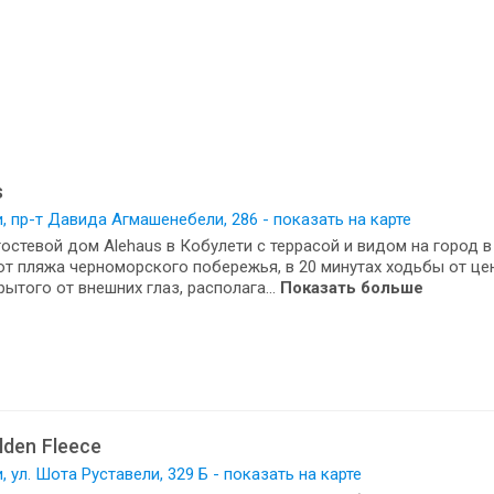
s
, пр-т Давида Агмашенебели, 286 - показать на карте
остевой дом Alehaus в Кобулети с террасой и видом на город в
от пляжа черноморского побережья, в 20 минутах ходьбы от це
рытого от внешних глаз, располага...
Показать больше
olden Fleece
, ул. Шота Руставели, 329 Б - показать на карте