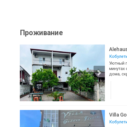
Проживание
Alehau
Кобулети
Уютный г
минутах 
дома, ск
Villa G
Кобулети