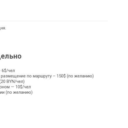
ня.
дельно
 6$/чел
 размещение по маршруту – 150$ (по желанию)
(20 BYN/чел)
коном — 10$/чел
ии (по желанию)