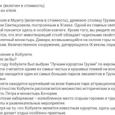
к (включен в стоимость).
из отеля.
сия в Мцхету (включена в стоимость), древнюю столицу Грузи
м Светицховели, построенным в XI веке. Одной из главных свят
й покоится здесь в особом ковчеге. Кроме того, вы увидите л
тся, что этот животворящий столб обладает чудесными свойст
олепный монастырь Джвари, возвышающийся на склоне горы на
сии. Величественное сооружение, датирующееся IX веком, пора
ление в Кобулети.
те ли Вы?
 году Кобулети был выбран “Лучшим курортом Грузии” по версии 
ти считается одним из самых чистых и красивых пляжей на вс
де находится один из самых больших парков эвкалиптов в Груз
вья.
лети находится крупнейший на всем Кавказе парк аттракционов
стностях Кобулети располагается множество исторических и ку
ть Петра и монастырь Бочорма.
тская набережная – излюбленное место отдыха горожан и тури
ты и развлекательные мероприятия.
ря на то, что Кобулети является известным курортом, здесь 
я делает отдых особенно приятным.