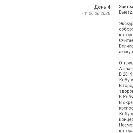
Завтра
День 4
Выезд 
чт, 06.08.2026
Экскур
соборо
которы
Считае
Велик
экскур
Отправ
А знае
В 2019
Кобуле
В горо
здоро
В Кобу
В окре
крепос
Кобуле
концер
Несмот
котора