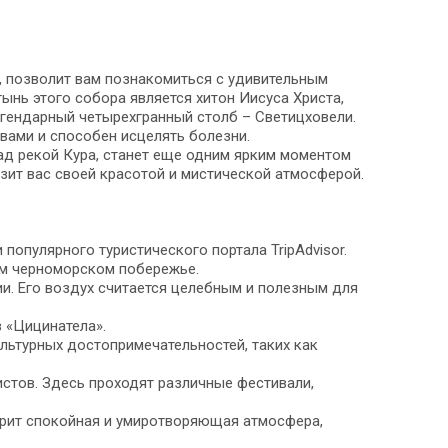
и, позволит вам познакомиться с удивительным
ынь этого собора является хитон Иисуса Христа,
егендарный четырехгранный столб – Светицховели.
вами и способен исцелять болезни.
д рекой Кура, станет еще одним ярким моментом
зит вас своей красотой и мистической атмосферой.
популярного туристического портала TripAdvisor.
ем черноморском побережье.
ии. Его воздух считается целебным и полезным для
 «Цицинатела».
льтурных достопримечательностей, таких как
стов. Здесь проходят различные фестивали,
царит спокойная и умиротворяющая атмосфера,