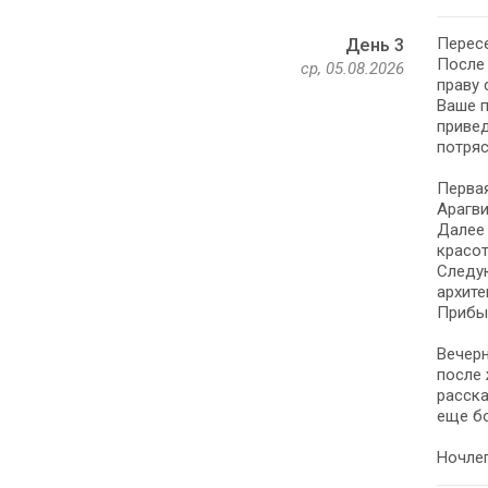
Пересе
День 3
После 
ср, 05.08.2026
праву 
Ваше п
привед
потря
Первая
Арагви
Далее
красот
Следую
архите
Прибыт
Вечерн
после
расска
еще б
Ночлег