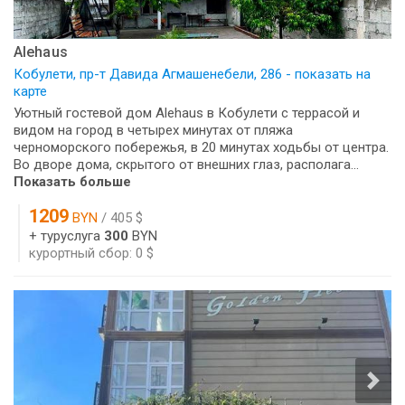
Alehaus
Кобулети, пр-т Давида Агмашенебели, 286 - показать на
карте
Уютный гостевой дом Alehaus в Кобулети с террасой и
видом на город в четырех минутах от пляжа
черноморского побережья, в 20 минутах ходьбы от центра.
Во дворе дома, скрытого от внешних глаз, располага...
Показать больше
1209
BYN
/ 405 $
+ туруслуга
300
BYN
курортный сбор: 0 $