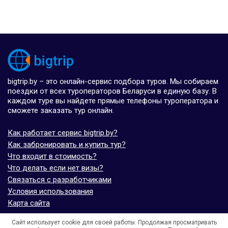
bigtrip.by – это онлайн-сервис подбора туров. Мы собираем
поездки от всех туроператоров Беларуси в единую базу. В
каждом туре вы найдете прямые телефоны туроператора и
сможете заказать тур онлайн.
Как работает сервис bigtrip.by?
Как забронировать и купить тур?
Что входит в стоимость?
Что делать если нет визы?
Связаться с разработчиками
Условия использования
Карта сайта
Сайт использует cookie для своей работы. Продолжая просматривать
© bigtrip.by,
elijoviaje.es
– 2014 - 2026