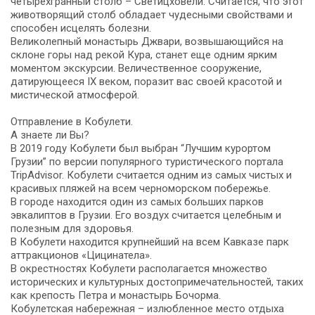
четырехгранный столб – Светицховели. Считается, что этот
животворящий столб обладает чудесными свойствами и
способен исцелять болезни.
Великолепный монастырь Джвари, возвышающийся на
склоне горы над рекой Кура, станет еще одним ярким
моментом экскурсии. Величественное сооружение,
датирующееся IX веком, поразит вас своей красотой и
мистической атмосферой.
Отправление в Кобулети.
А знаете ли Вы?
В 2019 году Кобулети был выбран “Лучшим курортом
Грузии” по версии популярного туристического портала
TripAdvisor. Кобулети считается одним из самых чистых и
красивых пляжей на всем черноморском побережье.
В городе находится один из самых больших парков
эвкалиптов в Грузии. Его воздух считается целебным и
полезным для здоровья.
В Кобулети находится крупнейший на всем Кавказе парк
аттракционов «Цицинатела».
В окрестностях Кобулети располагается множество
исторических и культурных достопримечательностей, таких
как крепость Петра и монастырь Бочорма.
Кобулетская набережная – излюбленное место отдыха