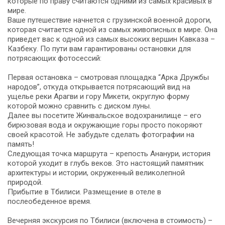
которые по праву считаются одними из самых красивых в
мире.
Ваше путешествие начнется с грузинской военной дороги,
которая считается одной из самых живописных в мире. Она
приведет вас к одной из самых высоких вершин Кавказа –
Казбеку. По пути вам гарантированы остановки для
потрясающих фотосессий:
Первая остановка – смотровая площадка “Арка Дружбы
народов”, откуда открывается потрясающий вид на
ущелье реки Арагви и гору Микети, округлую форму
которой можно сравнить с диском луны.
Далее вы посетите Жинвальское водохранилище – его
бирюзовая вода и окружающие горы просто покоряют
своей красотой. Не забудьте сделать фотографии на
память!
Следующая точка маршрута – крепость Ананури, история
которой уходит в глубь веков. Это настоящий памятник
архитектуры и истории, окруженный великолепной
природой.
Прибытие в Тбилиси. Размещение в отеле в
послеобеденное время.
Вечерняя экскурсия по Тбилиси (включена в стоимость) –