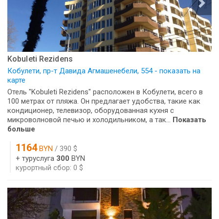
Kobuleti Rezidens
Кобулети, пр-т Давида Агмашенебели, 554 - показать на
карте
Отель "Kobuleti Rezidens" расположен в Кобулети, всего в
100 метрах от пляжа. Он предлагает удобства, такие как
кондиционер, телевизор, оборудованная кухня с
микроволновой печью и холодильником, а так...
Показать
больше
1164
BYN
/ 390 $
+ туруслуга
300
BYN
курортный сбор: 0 $